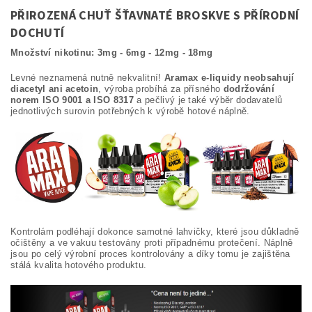
PŘIROZENÁ CHUŤ ŠŤAVNATÉ BROSKVE S PŘÍRODNÍ
DOCHUTÍ
Množství nikotinu: 3mg - 6mg - 12mg - 18mg
Levné neznamená nutně nekvalitní!
Aramax e-liquidy neobsahují
diacetyl ani acetoin
, výroba probíhá za přísného
dodržování
norem ISO 9001 a ISO 8317
a pečlivý je také výběr dodavatelů
jednotlivých surovin potřebných k výrobě hotové náplně.
Kontrolám podléhají dokonce samotné lahvičky, které jsou důkladně
očištěny a ve vakuu testovány proti případnému protečení. Náplně
jsou po celý výrobní proces kontrolovány a díky tomu je zajištěna
stálá kvalita hotového produktu.