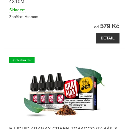
4X10ML
Skladem
Značka:
Aramax
579 Kč
od
DETAIL
Spotřební daň
E-LIQUID ARAMAX GREEN TOBACCO (TABÁK S