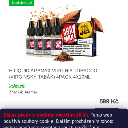
Spotřební daň
E-LIQUID ARAMAX VIRGINIA TOBACCO
(VIRGINSKÝ TABÁK) 4PACK 4X10ML
Skladem
Značka:
Aramax
599 Kč
DETAIL
Zákaz prodeje osobám mladším 18 let.
Tento web
používá soubory cookie. Dalším procházením tohoto
webu vyjadřujete souhlas s jejich používáním.