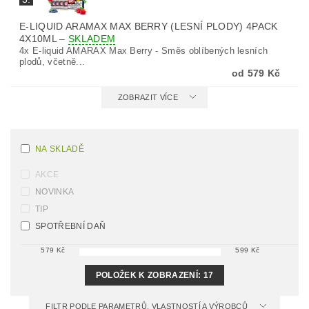
E-LIQUID ARAMAX MAX BERRY (LESNÍ PLODY) 4PACK
4X10ML
–
SKLADEM
4x E-liquid AMARAX Max Berry - Směs oblíbených lesních
plodů, včetně...
od 579 Kč
ZOBRAZIT VÍCE
NA SKLADĚ
AKCE
NOVINKA
TIP
SPOTŘEBNÍ DAŇ
579
Kč
599
Kč
POLOŽEK K ZOBRAZENÍ:
17
FILTR PODLE PARAMETRŮ, VLASTNOSTÍ A VÝROBCŮ