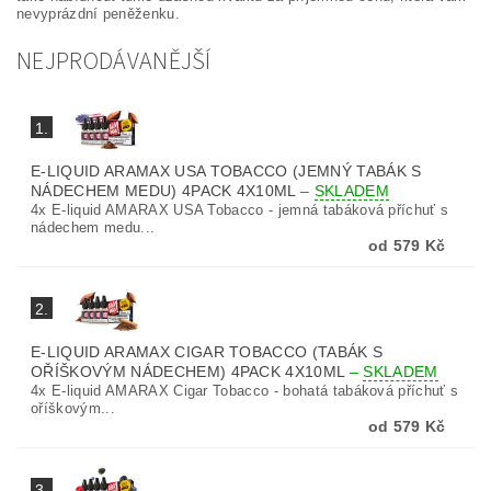
nevyprázdní peněženku.
NEJPRODÁVANĚJŠÍ
1.
E-LIQUID ARAMAX USA TOBACCO (JEMNÝ TABÁK S
NÁDECHEM MEDU) 4PACK 4X10ML
–
SKLADEM
4x E-liquid AMARAX USA Tobacco - jemná tabáková příchuť s
nádechem medu...
od 579 Kč
2.
E-LIQUID ARAMAX CIGAR TOBACCO (TABÁK S
OŘÍŠKOVÝM NÁDECHEM) 4PACK 4X10ML
–
SKLADEM
4x E-liquid AMARAX Cigar Tobacco - bohatá tabáková příchuť s
oříškovým...
od 579 Kč
3.