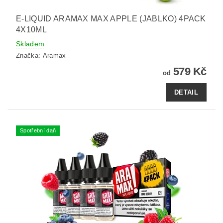
E-LIQUID ARAMAX MAX APPLE (JABLKO) 4PACK
4X10ML
Skladem
Značka:
Aramax
579 Kč
od
DETAIL
Spotřební daň