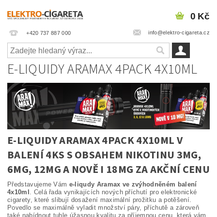
0 Kč
info@elektro-cigareta.cz
+420 737 887 000
E-LIQUIDY ARAMAX 4PACK 4X10ML
E-LIQUIDY ARAMAX 4PACK 4X10ML V
BALENÍ 4KS S OBSAHEM NIKOTINU 3MG,
6MG, 12MG A NOVĚ I 18MG ZA AKČNÍ CENU
Představujeme Vám
e-liqudy Aramax ve zvýhodněném balení
4x10ml
. Celá řada vynikajících nových příchutí pro elektronické
cigarety, které slibují dosažení maximální prožitku a potěšení.
Povedlo se maximálně vyladit množství páry, příchutě a zároveň
také nabídnout tuhle úžasnou kvalitu za příjemnou cenu, která vám