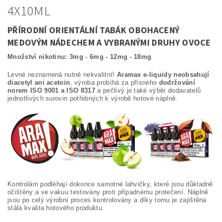
4X10ML
PŘÍRODNÍ ORIENTÁLNÍ TABÁK OBOHACENÝ
MEDOVÝM NÁDECHEM A VYBRANÝMI DRUHY OVOCE
Množství nikotinu: 3mg - 6mg - 12mg - 18mg
Levné neznamená nutně nekvalitní!
Aramax e-liquidy neobsahují
diacetyl ani acetoin
, výroba probíhá za přísného
dodržování
norem ISO 9001 a ISO 8317
a pečlivý je také výběr dodavatelů
jednotlivých surovin potřebných k výrobě hotové náplně.
Kontrolám podléhají dokonce samotné lahvičky, které jsou důkladně
očištěny a ve vakuu testovány proti případnému protečení. Náplně
jsou po celý výrobní proces kontrolovány a díky tomu je zajištěna
stálá kvalita hotového produktu.