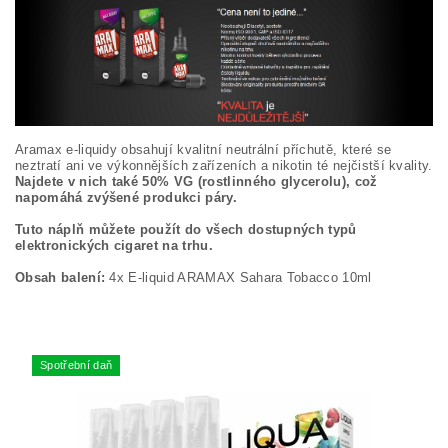
Aramax e-liquidy obsahují kvalitní neutrální příchutě, které se
neztratí ani ve výkonnějších zařízeních a nikotin té nejčistší kvality.
Najdete v nich také 50% VG (rostlinného glycerolu), což
napomáhá zvýšené produkci páry.
Tuto náplň můžete použít do všech dostupných typů
elektronických cigaret na trhu.
Obsah balení:
4x E-liquid ARAMAX Sahara Tobacco 10ml
Spotřební daň