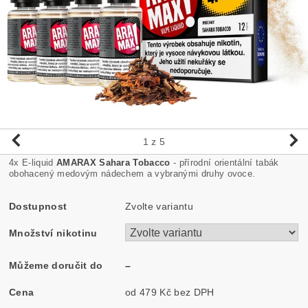
1
z 5
4x E-liquid
AMARAX Sahara Tobacco
- přírodní orientální tabák
obohacený medovým nádechem a vybranými druhy ovoce.
Dostupnost
Zvolte variantu
Množství nikotinu
Můžeme doručit do
–
Cena
od 479 Kč
bez DPH