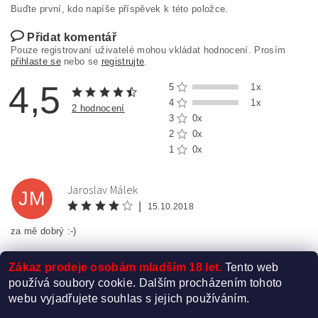
Buďte první, kdo napíše příspěvek k této položce.
Přidat komentář
Pouze registrovaní uživatelé mohou vkládat hodnocení. Prosím
přihlaste se
nebo se
registrujte
.
4,5
5
1x
4
1x
2 hodnocení
3
0x
2
0x
1
0x
Jaroslav Málek
JM
|
15.10.2018
za mě dobrý :-)
Zákaz prodeje osobám mladším 18 let.
Tento web
používá soubory cookie. Dalším procházením tohoto
webu vyjadřujete souhlas s jejich používáním.