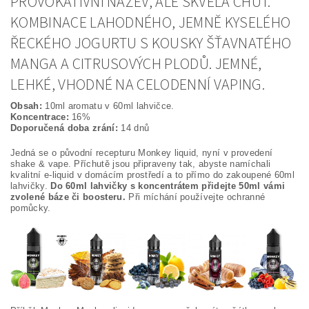
PROVOKATIVNÍ NÁZEV, ALE SKVĚLÁ CHUŤ.
KOMBINACE LAHODNÉHO, JEMNĚ KYSELÉHO
ŘECKÉHO JOGURTU S KOUSKY ŠŤAVNATÉHO
MANGA A CITRUSOVÝCH PLODŮ. JEMNÉ,
LEHKÉ, VHODNÉ NA CELODENNÍ VAPING.
Obsah:
10ml aromatu v 60ml lahvičce.
Koncentrace:
16%
Doporučená doba zrání:
14 dnů
Jedná se o původní recepturu Monkey liquid, nyní v provedení
shake & vape. Příchutě jsou připraveny tak, abyste namíchali
kvalitní e-liquid v domácím prostředí a to přímo do zakoupené 60ml
lahvičky.
Do 60ml lahvičky s koncentrátem přidejte 50ml vámi
zvolené báze či boosteru.
Při míchání používejte ochranné
pomůcky.