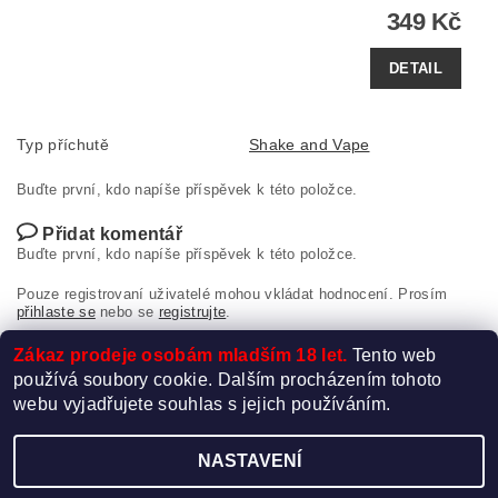
349 Kč
DETAIL
Typ příchutě
Shake and Vape
Buďte první, kdo napíše příspěvek k této položce.
Přidat komentář
Buďte první, kdo napíše příspěvek k této položce.
Pouze registrovaní uživatelé mohou vkládat hodnocení. Prosím
přihlaste se
nebo se
registrujte
.
Zákaz prodeje osobám mladším 18 let.
Tento web
používá soubory cookie. Dalším procházením tohoto
webu vyjadřujete souhlas s jejich používáním.
NASTAVENÍ
Upravit nastavení cookies
2026 ©
Elektro-Cigareta.cz
, všechna práva vyhrazena