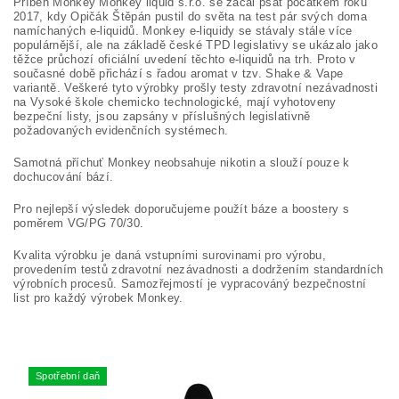
Příběh Monkey Monkey liquid s.r.o. se začal psát počátkem roku
2017, kdy Opičák Štěpán pustil do světa na test pár svých doma
namíchaných e-liquidů. Monkey e-liquidy se stávaly stále více
populárnější, ale na základě české TPD legislativy se ukázalo jako
těžce průchozí oficiální uvedení těchto e-liquidů na trh. Proto v
současné době přichází s řadou aromat v tzv. Shake & Vape
variantě. Veškeré tyto výrobky prošly testy zdravotní nezávadnosti
na Vysoké škole chemicko technologické, mají vyhotoveny
bezpeční listy, jsou zapsány v příslušných legislativně
požadovaných evidenčních systémech.
Samotná příchuť Monkey neobsahuje nikotin a slouží pouze k
dochucování bází.
Pro nejlepší výsledek doporučujeme použít báze a boostery s
poměrem VG/PG 70/30.
Kvalita výrobku je daná vstupními surovinami pro výrobu,
provedením testů zdravotní nezávadnosti a dodržením standardních
výrobních procesů. Samozřejmostí je vypracováný bezpečnostní
list pro každý výrobek Monkey.
Spotřební daň