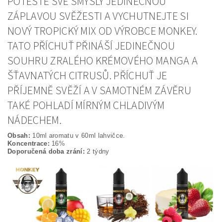
POTĚŠTE SVÉ SMYSLY JEDINEČNOU
ZÁPLAVOU SVĚŽESTI A VYCHUTNEJTE SI
NOVÝ TROPICKÝ MIX OD VÝROBCE MONKEY.
TATO PŘÍCHUŤ PŘINÁŠÍ JEDINEČNOU
SOUHRU ZRALÉHO KRÉMOVÉHO MANGA A
ŠŤAVNATÝCH CITRUSŮ. PŘÍCHUŤ JE
PŘÍJEMNĚ SVĚŽÍ A V SAMOTNÉM ZÁVĚRU
TAKÉ POHLADÍ MÍRNÝM CHLADIVÝM
NÁDECHEM.
Obsah:
10ml aromatu v 60ml lahvičce.
Koncentrace:
16%
Doporučená doba zrání:
2 týdny