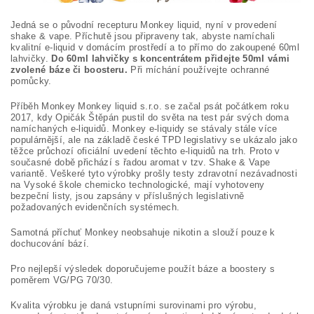
Jedná se o původní recepturu Monkey liquid, nyní v provedení
shake & vape. Příchutě jsou připraveny tak, abyste namíchali
kvalitní e-liquid v domácím prostředí a to přímo do zakoupené 60ml
lahvičky.
Do 60ml lahvičky s koncentrátem přidejte 50ml vámi
zvolené báze či boosteru.
Při míchání používejte ochranné
pomůcky.
Příběh Monkey Monkey liquid s.r.o. se začal psát počátkem roku
2017, kdy Opičák Štěpán pustil do světa na test pár svých doma
namíchaných e-liquidů. Monkey e-liquidy se stávaly stále více
populárnější, ale na základě české TPD legislativy se ukázalo jako
těžce průchozí oficiální uvedení těchto e-liquidů na trh. Proto v
současné době přichází s řadou aromat v tzv. Shake & Vape
variantě. Veškeré tyto výrobky prošly testy zdravotní nezávadnosti
na Vysoké škole chemicko technologické, mají vyhotoveny
bezpeční listy, jsou zapsány v příslušných legislativně
požadovaných evidenčních systémech.
Samotná příchuť Monkey neobsahuje nikotin a slouží pouze k
dochucování bází.
Pro nejlepší výsledek doporučujeme použít báze a boostery s
poměrem VG/PG 70/30.
Kvalita výrobku je daná vstupními surovinami pro výrobu,