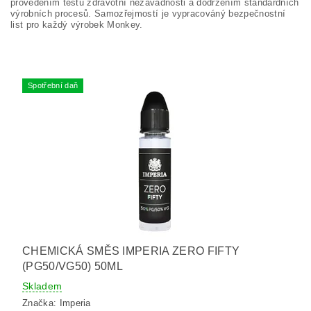
provedením testů zdravotní nezávadnosti a dodržením standardních
výrobních procesů. Samozřejmostí je vypracováný bezpečnostní
list pro každý výrobek Monkey.
Spotřební daň
CHEMICKÁ SMĚS IMPERIA ZERO FIFTY
(PG50/VG50) 50ML
Skladem
Značka:
Imperia