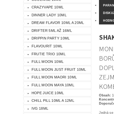
PARA
CRAZYVAPE 10ML
DISKU
DINNER LADY 10ML
HODN
DREAM FLAVOR 10ML A 20ML
DRIFTER 5ML AŽ 16ML
SHAK
DRIPPIN PARTY 10ML
MONK
FLAVOURIT 10ML
FRUTIE TRIO 10ML
BORŮ
FULL MOON 10ML
DOPL
FULL MOON JUST FRUIT 10ML
ZEJM
FULL MOON MAORI 10ML
KOMB
FULL MOON MAYA 10ML
HOPE JUICE 10ML
Obsah:
1
Koncent
CHILL PILL 10ML A 12ML
Doporuče
IVG 18ML
Jedná se 