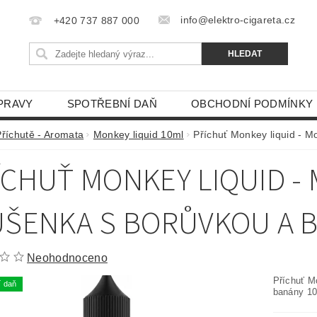
info@elektro-cigareta.cz
+420 737 887 000
PRAVY
SPOTŘEBNÍ DAŇ
OBCHODNÍ PODMÍNKY
Příchutě - Aromata
Monkey liquid 10ml
Příchuť Monkey liquid - 
ÍCHUŤ MONKEY LIQUID -
UŠENKA S BORŮVKOU A 
Neohodnoceno
Příchuť M
í daň
banány 1