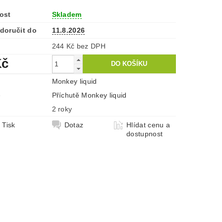
ost
Skladem
doručit do
11.8.2026
244 Kč bez DPH
Kč
Monkey liquid
e
Příchutě Monkey liquid
2 roky
Tisk
Dotaz
Hlídat cenu a
dostupnost