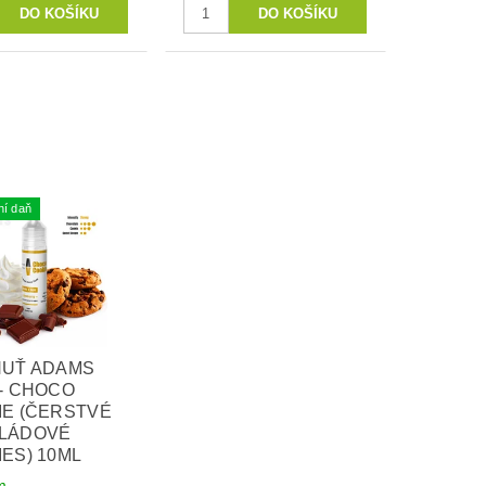
ní daň
HUŤ ADAMS
- CHOCO
IE (ČERSTVÉ
LÁDOVÉ
ES) 10ML
m