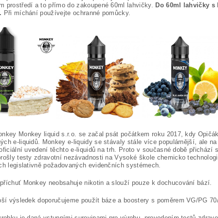
m prostředí a to přímo do zakoupené 60ml lahvičky.
Do 60ml lahvičky s 
.
Při míchání používejte ochranné pomůcky.
nkey Monkey liquid s.r.o. se začal psát počátkem roku 2017, kdy Opičák
ch e-liquidů. Monkey e-liquidy se stávaly stále více populárnější, ale n
oficiální uvedení těchto e-liquidů na trh. Proto v současné době přichází
rošly testy zdravotní nezávadnosti na Vysoké škole chemicko technologi
ch legislativně požadovaných evidenčních systémech.
říchuť Monkey neobsahuje nikotin a slouží pouze k dochucování bází.
epší výsledek doporučujeme použít báze a boostery s poměrem VG/PG 70
ýrobku je daná vstupními surovinami pro výrobu, provedením testů zdrav