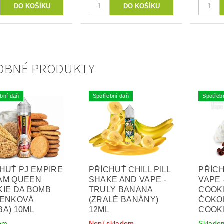
OBNÉ PRODUKTY
bní daň
Spotřební daň
Spotřeb
HUŤ PJ EMPIRE
PŘÍCHUŤ CHILL PILL
PŘÍC
AM QUEEN
SHAKE AND VAPE -
VAPE 
IE DA BOMB
TRULY BANANA
COOK
ŠENKOVÁ
(ZRALÉ BANÁNY)
ČOKO
A) 10ML
12ML
COOKI
em
Není skladem
Sklade