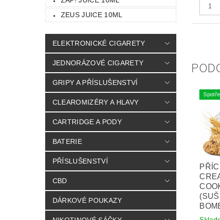
ZEUS JUICE 10ML
ELEKTRONICKÉ CIGARETY
POD
JEDNORÁZOVÉ CIGARETY
GRIPY A PŘÍSLUŠENSTVÍ
Spotře
CLEAROMIZÉRY A HLAVY
CARTRIDGE A PODY
BATERIE
PŘÍSLUŠENSTVÍ
PŘÍC
CRE
CBD
COOK
(SU
DÁRKOVÉ POUKAZY
BOMB
Sklad