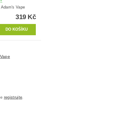
:
Adam's Vape
319 Kč
 Vape
se
registrujte
.