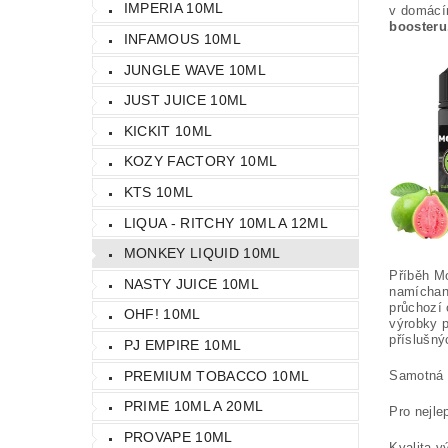
IMPERIA 10ML
v domácí
boosteru
INFAMOUS 10ML
JUNGLE WAVE 10ML
JUST JUICE 10ML
KICKIT 10ML
KOZY FACTORY 10ML
KTS 10ML
LIQUA - RITCHY 10ML A 12ML
MONKEY LIQUID 10ML
Příběh Mo
NASTY JUICE 10ML
namíchaný
průchozí 
OHF! 10ML
výrobky p
příslušný
PJ EMPIRE 10ML
PREMIUM TOBACCO 10ML
Samotná p
PRIME 10ML A 20ML
Pro nejl
PROVAPE 10ML
Kvalita v