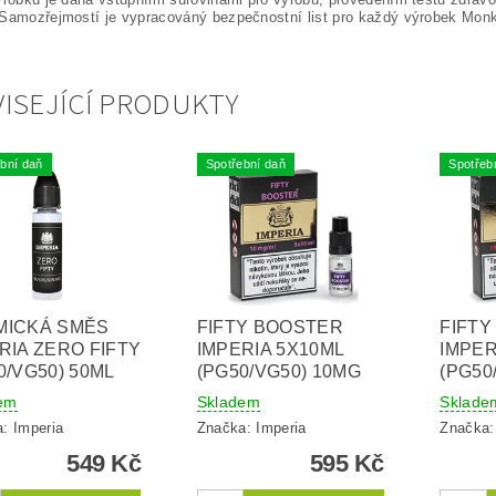
Samozřejmostí je vypracováný bezpečnostní list pro každý výrobek Mon
ISEJÍCÍ PRODUKTY
bní daň
Spotřební daň
Spotřeb
MICKÁ SMĚS
FIFTY BOOSTER
FIFT
RIA ZERO FIFTY
IMPERIA 5X10ML
IMPER
0/VG50) 50ML
(PG50/VG50) 10MG
(PG50
em
Skladem
Sklade
a:
Imperia
Značka:
Imperia
Značka
549 Kč
595 Kč