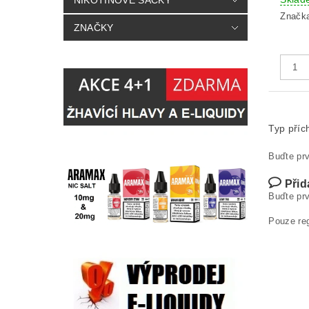
NIKOTINOVÉ SÁČKY
Značk
ZNAČKY
Typ příc
Buďte prv
Přid
Buďte prv
Pouze re