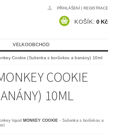
|
PŘIHLÁŠENÍ
REGISTRACE
KOŠÍK:
0 Kč
VELKOOBCHOD
Monkey Cookie (Sušenka s borůvkou a banány) 10ml
 MONKEY COOKIE
BANÁNY) 10ML
onkey liquid
MONKEY COOKIE
- Sušenka s borůvkou a
0ml