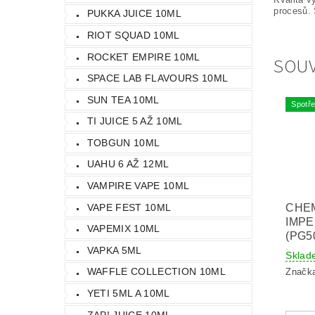
procesů. 
PUKKA JUICE 10ML
RIOT SQUAD 10ML
ROCKET EMPIRE 10ML
SOUV
SPACE LAB FLAVOURS 10ML
SUN TEA 10ML
Spotře
TI JUICE 5 AŽ 10ML
TOBGUN 10ML
UAHU 6 AŽ 12ML
VAMPIRE VAPE 10ML
CHE
VAPE FEST 10ML
IMPE
VAPEMIX 10ML
(PG5
VAPKA 5ML
Sklad
WAFFLE COLLECTION 10ML
Značk
YETI 5ML A 10ML
ZAP! JUICE 10ML