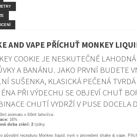
METRY
ZE
OCENÍ
E AND VAPE PŘÍCHUŤ MONKEY LIQU
EY COOKIE JE NESKUTEČNĚ LAHODNÁ
VKY A BANÁNU. JAKO PRVNÍ BUDETE 
NÍ SUŠENKA, KLASICKÁ PEČENÁ TVRDÁ 
ÉNA PŘI VÝDECHU SE OBJEVÍ CHUŤ BO
INACE CHUTÍ VYDRŽÍ V PUSE DOCELA
0ml aromatu v 60ml lahvičce.
race:
16%
ná doba zrání: 2
týdny
o původní recepturu Monkey liquid, nyní v provedení shake & vape. Příchut