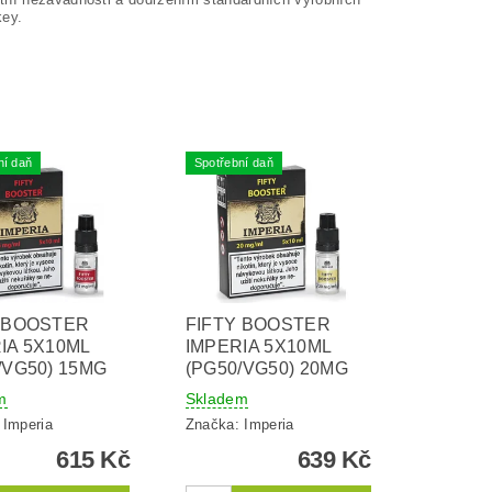
key.
ní daň
Spotřební daň
Y BOOSTER
FIFTY BOOSTER
IA 5X10ML
IMPERIA 5X10ML
/VG50) 15MG
(PG50/VG50) 20MG
m
Skladem
:
Imperia
Značka:
Imperia
615 Kč
639 Kč