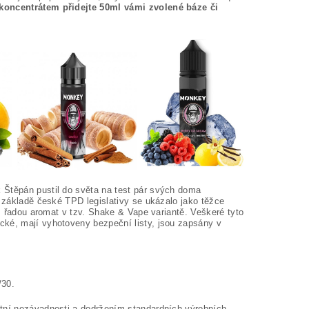
koncentrátem přidejte 50ml vámi zvolené báze či
 Štěpán pustil do světa na test pár svých doma
a základě české TPD legislativy se ukázalo jako těžce
 s řadou aromat v tzv. Shake & Vape variantě. Veškeré tyto
cké, mají vyhotoveny bezpeční listy, jsou zapsány v
/30.
otní nezávadnosti a dodržením standardních výrobních