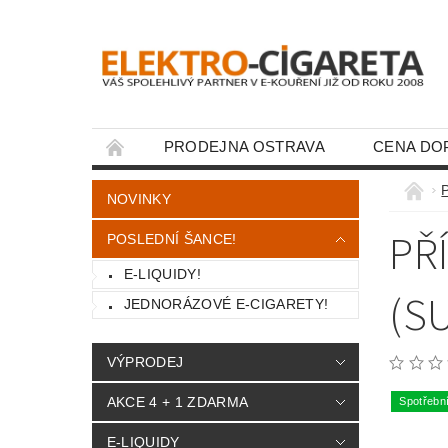
PRODEJNA OSTRAVA
CENA DO
KONTAKTY
NOVINKY
PŘ
POSLEDNÍ ŠANCE!
E-LIQUIDY!
(S
JEDNORÁZOVÉ E-CIGARETY!
VÝPRODEJ
AKCE 4 + 1 ZDARMA
Spotřebn
E-LIQUIDY