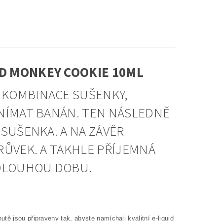
ID MONKEY COOKIE 10ML
 KOMBINACE SUŠENKY,
VNÍMAT BANÁN. TEN NÁSLEDNĚ
SUŠENKA. A NA ZÁVĚR
RŮVEK. A TAKHLE PŘÍJEMNÁ
 DLOUHOU DOBU.
ě jsou připraveny tak, abyste namíchali kvalitní e-liquid