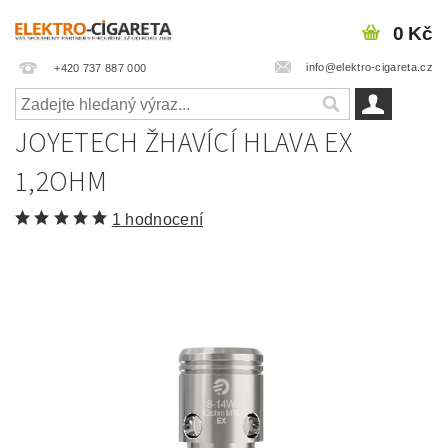
0 Kč
info@elektro-cigareta.cz
+420 737 887 000
JOYETECH ŽHAVÍCÍ HLAVA EX
1,2OHM
1 hodnocení