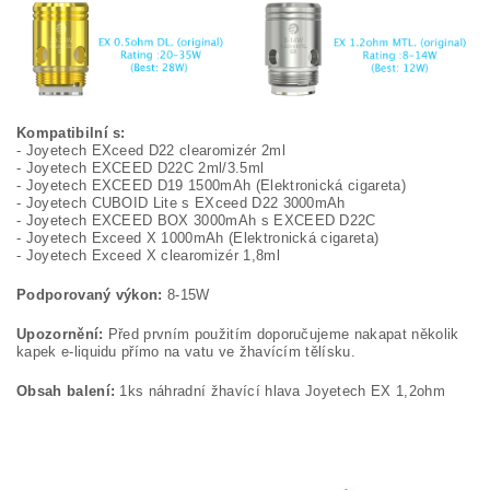
Kompatibilní s:
- Joyetech EXceed D22 clearomizér 2ml
- Joyetech EXCEED D22C 2ml/3.5ml
- Joyetech EXCEED D19 1500mAh (Elektronická cigareta)
- Joyetech CUBOID Lite s EXceed D22 3000mAh
- Joyetech EXCEED BOX 3000mAh s EXCEED D22C
- Joyetech Exceed X 1000mAh (Elektronická cigareta)
- Joyetech Exceed X clearomizér 1,8ml
Podporovaný výkon:
8-15W
Upozornění:
Před prvním použitím doporučujeme nakapat několik
kapek e-liquidu přímo na vatu ve žhavícím tělísku.
Obsah balení:
1ks náhradní žhavící hlava Joyetech EX 1,2ohm