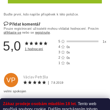
Buďte první, kdo napíše příspěvek k této položce.
Přidat komentář
Pouze registrovaní uživatelé mohou vkládat hodnocení. Prosím
přihlaste se
nebo se
registrujte
.
5,0
5
1x
4
0x
1 hodnocení
3
0x
2
0x
1
0x
Václav Petržíla
VP
|
7.8.2019
velmi spokojen
Zákaz prodeje osobám mladším 18 let.
Tento web
používá soubory cookie. Dalším procházením tohoto