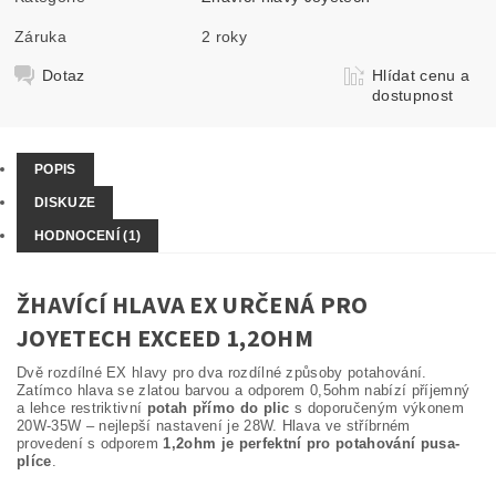
Záruka
2 roky
Dotaz
Hlídat cenu a
dostupnost
POPIS
DISKUZE
HODNOCENÍ (1)
ŽHAVÍCÍ HLAVA EX URČENÁ PRO
JOYETECH EXCEED 1,2OHM
Dvě rozdílné EX hlavy pro dva rozdílné způsoby potahování.
Zatímco hlava se zlatou barvou a odporem 0,5ohm nabízí příjemný
a lehce restriktivní
potah přímo do plic
s doporučeným výkonem
20W-35W – nejlepší nastavení je 28W. Hlava ve stříbrném
provedení s odporem
1,2ohm je perfektní pro potahování pusa-
plíce
.