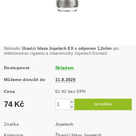
Náhradní
žhavící hlava Joyetech EX s odporem 1,2ohm
pro
elektronickou cigaretu a clearomizéry Joyetech Exceed.
Dostupnost
Skladem
Můžeme doručit do
11.8.2026
Cena
61 Kč bez DPH
74 Kč
Značka
Joyetech
Kategorie
Žhavící hlavy Joyetech