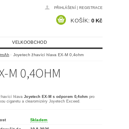
|
PŘIHLÁŠENÍ
REGISTRACE
KOŠÍK:
0 Kč
VELKOOBCHOD
00mAh
Joyetech žhavící hlava EX-M 0,4ohm
EX-M 0,4OHM
žhavící hlava
Joyetech EX-M s odporem 0,4ohm
pro
ckou cigaretu a clearomizéry Joyetech Exceed.
ost
Skladem