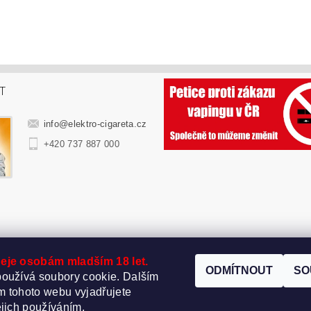
T
info
@
elektro-cigareta.cz
+420 737 887 000
eje osobám mladším 18 let.
ODMÍTNOUT
SO
oužívá soubory cookie. Dalším
 tohoto webu vyjadřujete
ejich používáním.