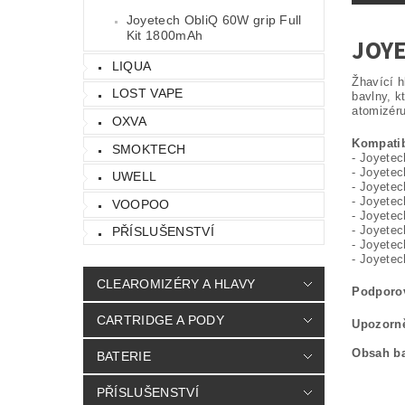
Joyetech ObliQ 60W grip Full
Kit 1800mAh
JOYE
LIQUA
Žhavící h
LOST VAPE
bavlny, k
atomizér
OXVA
Kompatib
SMOKTECH
- Joyete
- Joyete
UWELL
- Joyete
- Joyete
VOOPOO
- Joyet
- Joyetec
PŘÍSLUŠENSTVÍ
- Joyetec
- Joyetec
CLEAROMIZÉRY A HLAVY
Podporo
CARTRIDGE A PODY
Upozorn
Obsah ba
BATERIE
PŘÍSLUŠENSTVÍ