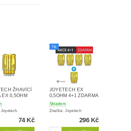
Tip
ECH ŽHAVÍCÍ
JOYETECH EX
 EX 0,5OHM
0,5OHM 4+1 ZDARMA
m
Skladem
:
Joyetech
Značka:
Joyetech
74 Kč
296 Kč