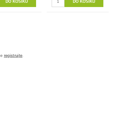
se
registrujte
.