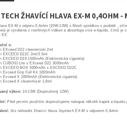
TECH ŽHAVÍCÍ HLAVA EX-M 0,4OHM -
lava EX-M o odporu 0,4ohm (10W-13W) s Mesh spirálkou v podobě ,,síťov
terá je vyrobena z rostlinných vláken a absorbuje více e-liquidu, čímž je
u EX.
ilní s:
ch EXceed D22 clearomizér 2ml
ch EXCEED D22C 2ml/3.5ml
ch EXCEED D19 1500mAh (Elektronická cigareta)
ch CUBOID Lite s EXceed D22 3000mAh
ech EXCEED BOX 3000mAh s EXCEED D22C
h Exceed Grip Full Kit 1000mAh
h Exceed X 1000mAh (Elektronická cigareta)
h Exceed X clearomizér 1,8ml
vaný výkon:
10-13W (Doporučený 12W)
ění:
Před prvním použitím doporučujeme nakapat několik kapek e-liquidu 
lení:
1ks náhradní žhavící hlava Joyetech EX-M s odporem 0,4ohm