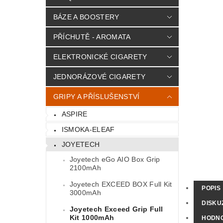
BÁZE A BOOSTERY
PŘÍCHUTĚ - AROMATA
ELEKTRONICKÉ CIGARETY
JEDNORÁZOVÉ CIGARETY
GRIPY A PŘÍSLUŠENSTVÍ
ASPIRE
ISMOKA-ELEAF
JOYETECH
Joyetech eGo AIO Box Grip
2100mAh
Joyetech EXCEED BOX Full Kit
POPIS
3000mAh
DISKU
Joyetech Exceed Grip Full
Kit 1000mAh
HODN