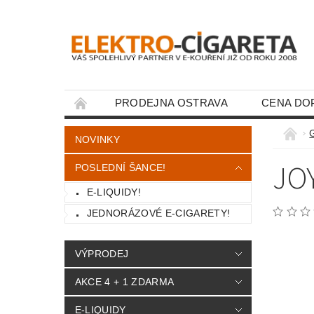
PRODEJNA OSTRAVA
CENA DO
KONTAKTY
G
NOVINKY
JO
POSLEDNÍ ŠANCE!
E-LIQUIDY!
JEDNORÁZOVÉ E-CIGARETY!
VÝPRODEJ
AKCE 4 + 1 ZDARMA
E-LIQUIDY