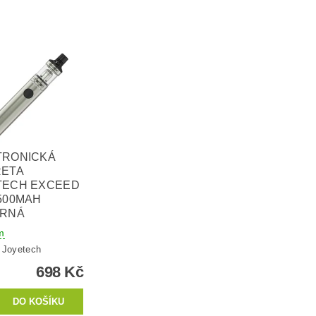
TRONICKÁ
RETA
TECH EXCEED
500MAH
BRNÁ
m
:
Joyetech
698 Kč