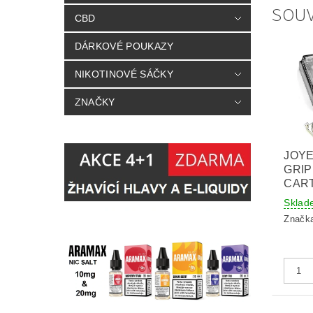
SOUV
CBD
DÁRKOVÉ POUKAZY
NIKOTINOVÉ SÁČKY
ZNAČKY
JOY
GRI
CART
Sklad
Značk