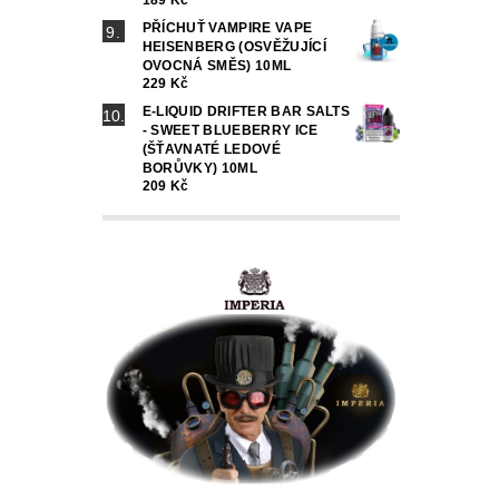
189 Kč
PŘÍCHUŤ VAMPIRE VAPE
HEISENBERG (OSVĚŽUJÍCÍ
OVOCNÁ SMĚS) 10ML
229 Kč
E-LIQUID DRIFTER BAR SALTS
- SWEET BLUEBERRY ICE
(ŠŤAVNATÉ LEDOVÉ
BORŮVKY) 10ML
209 Kč