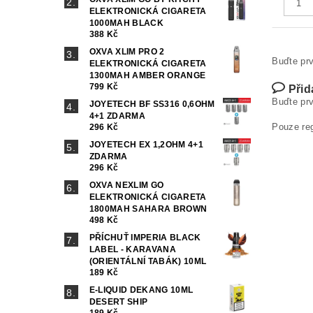
ELEKTRONICKÁ CIGARETA
1000MAH BLACK
388 Kč
OXVA XLIM PRO 2
Buďte prv
ELEKTRONICKÁ CIGARETA
1300MAH AMBER ORANGE
799 Kč
Přid
Buďte prv
JOYETECH BF SS316 0,6OHM
4+1 ZDARMA
Pouze re
296 Kč
JOYETECH EX 1,2OHM 4+1
ZDARMA
296 Kč
OXVA NEXLIM GO
ELEKTRONICKÁ CIGARETA
1800MAH SAHARA BROWN
498 Kč
PŘÍCHUŤ IMPERIA BLACK
LABEL - KARAVANA
(ORIENTÁLNÍ TABÁK) 10ML
189 Kč
E-LIQUID DEKANG 10ML
DESERT SHIP