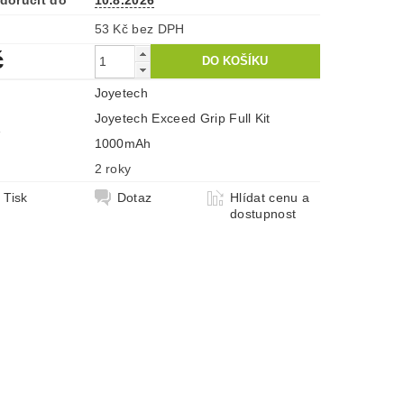
doručit do
10.8.2026
53 Kč bez DPH
č
Joyetech
Joyetech Exceed Grip Full Kit
e
1000mAh
2 roky
Tisk
Dotaz
Hlídat cenu a
dostupnost