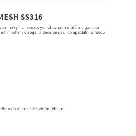
 MESH SS316
é mřížky´´ z nerezových žhavicích drátů a organické
 chuť mnohem čistější a decentnější. Kompatibilní s řadou
přímo na vatu ve žhavícím tělísku.