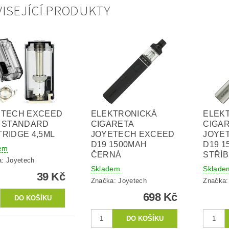
ISEJÍCÍ PRODUKTY
ETECH EXCEED
ELEKTRONICKÁ
ELEK
P STANDARD
CIGARETA
CIGA
RIDGE 4,5ML
JOYETECH EXCEED
JOYE
D19 1500MAH
D19 1
em
ČERNÁ
STŘÍ
a:
Joyetech
Skladem
Sklade
39 Kč
Značka:
Joyetech
Značka
698 Kč