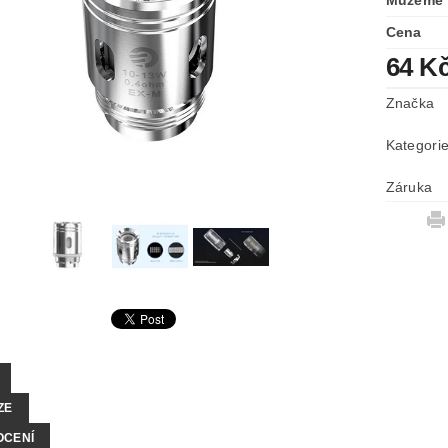
Můžeme 
Cena
64 K
Značka
Kategori
Záruka
ZE
OCENÍ