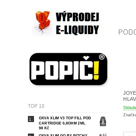
POD
JOYE
HLAV
TOP 10
Sklad
Značk
OXVA XLIM V3 TOP FILL POD
CARTRIDGE 0,8OHM 2ML
98 Kč
OXVA XLIM GO BY RITCHY