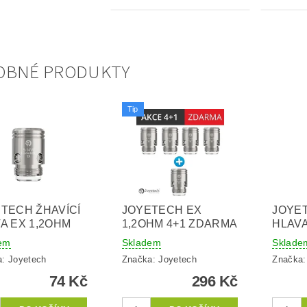
OBNÉ PRODUKTY
Tip
TECH ŽHAVÍCÍ
JOYETECH EX
JOYET
A EX 1,2OHM
1,2OHM 4+1 ZDARMA
HLAVA
em
Skladem
Sklade
a:
Joyetech
Značka:
Joyetech
Značka
74 Kč
296 Kč