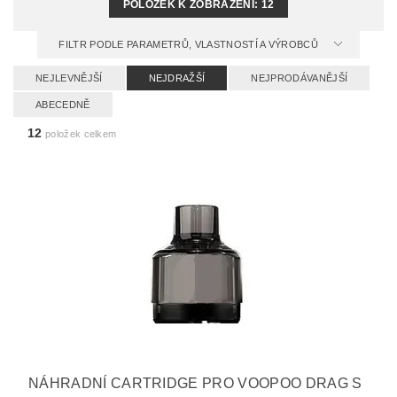
POLOŽEK K ZOBRAZENÍ:
12
FILTR PODLE PARAMETRŮ, VLASTNOSTÍ A VÝROBCŮ
NEJLEVNĚJŠÍ
NEJDRAŽŠÍ
NEJPRODÁVANĚJŠÍ
ABECEDNĚ
12
položek celkem
NÁHRADNÍ CARTRIDGE PRO VOOPOO DRAG S