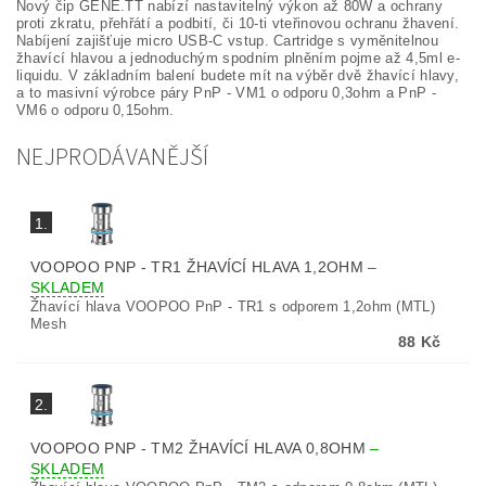
Nový čip GENE.TT nabízí nastavitelný výkon až 80W a ochrany
proti zkratu, přehřátí a podbití, či 10-ti vteřinovou ochranu žhavení.
Nabíjení zajišťuje micro USB-C vstup. Cartridge s vyměnitelnou
žhavící hlavou a jednoduchým spodním plněním pojme až 4,5ml e-
liquidu. V základním balení budete mít na výběr dvě žhavící hlavy,
a to masivní výrobce páry PnP - VM1 o odporu 0,3ohm a PnP -
VM6 o odporu 0,15ohm.
NEJPRODÁVANĚJŠÍ
1.
VOOPOO PNP - TR1 ŽHAVÍCÍ HLAVA 1,2OHM
–
SKLADEM
Žhavící hlava VOOPOO PnP - TR1 s odporem 1,2ohm (MTL)
Mesh
88 Kč
2.
VOOPOO PNP - TM2 ŽHAVÍCÍ HLAVA 0,8OHM
–
SKLADEM