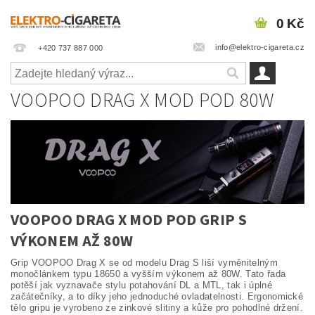
0 Kč
info@elektro-cigareta.cz
+420 737 887 000
VOOPOO DRAG X MOD POD 80W
VOOPOO DRAG X MOD POD GRIP S
VÝKONEM AŽ 80W
Grip VOOPOO Drag X se od modelu Drag S liší vyměnitelným
monočlánkem typu 18650 a vyšším výkonem až 80W. Tato řada
potěší jak vyznavače stylu potahování DL a MTL, tak i úplné
začátečníky, a to díky jeho jednoduché ovladatelnosti. Ergonomické
tělo gripu je vyrobeno ze zinkové slitiny a kůže pro pohodlné držení.