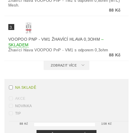
Žhavící hlava VOOPOO PnP - TM2 s odporem 0,8ohm (MTL)
Mesh.
88 Kč
3.
VOOPOO PNP - VM1 ŽHAVÍCÍ HLAVA 0,3OHM
–
SKLADEM
Žhavící hlava VOOPOO PnP - VM1 s odporem 0,3ohm
88 Kč
ZOBRAZIT VÍCE
NA SKLADĚ
AKCE
NOVINKA
TIP
88
Kč
108
Kč