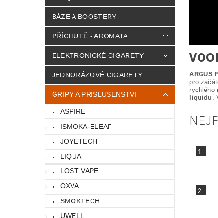
BÁZE A BOOSTERY
PŘÍCHUTĚ - AROMATA
VOOP
ELEKTRONICKÉ CIGARETY
ARGUS P
JEDNORÁZOVÉ CIGARETY
pro začá
rychlého
GRIPY A PŘÍSLUŠENSTVÍ
liquidu
.
ASPIRE
NEJ
ISMOKA-ELEAF
JOYETECH
1.
LIQUA
LOST VAPE
OXVA
2.
SMOKTECH
UWELL