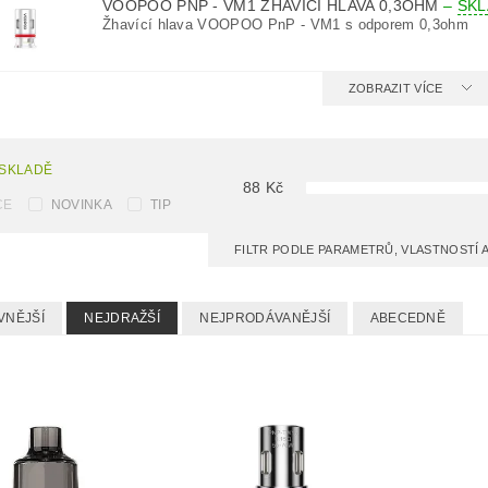
VOOPOO PNP - VM1 ŽHAVÍCÍ HLAVA 0,3OHM
–
SK
Žhavící hlava VOOPOO PnP - VM1 s odporem 0,3ohm
ZOBRAZIT VÍCE
 SKLADĚ
88
Kč
CE
NOVINKA
TIP
FILTR PODLE PARAMETRŮ, VLASTNOSTÍ
VNĚJŠÍ
NEJDRAŽŠÍ
NEJPRODÁVANĚJŠÍ
ABECEDNĚ