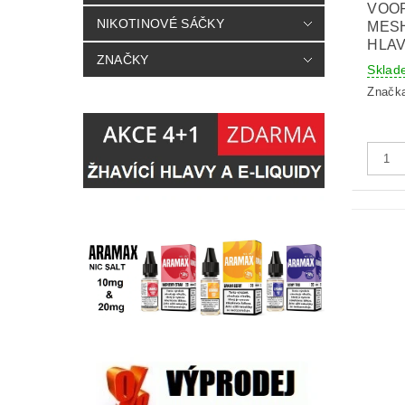
VOOP
NIKOTINOVÉ SÁČKY
MESH
HLAV
ZNAČKY
Sklad
Značk