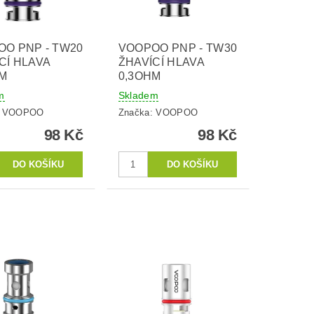
O PNP - TW20
VOOPOO PNP - TW30
CÍ HLAVA
ŽHAVÍCÍ HLAVA
HM
0,3OHM
m
Skladem
:
VOOPOO
Značka:
VOOPOO
98 Kč
98 Kč