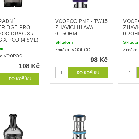
RADNÍ
VOOPOO PNP - TW15
VOOPO
TRIDGE PRO
ŽHAVÍCÍ HLAVA
ŽHAVÍ
OO DRAG S /
0,15OHM
0,2O
 X POD (4,5ML)
Skladem
Sklade
em
Značka:
VOOPOO
Značka
a:
VOOPOO
98 Kč
108 Kč