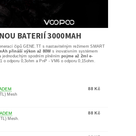
NOU BATERIÍ 3000MAH
 generací čipů GENE.TT s nastavitelným režimem SMART
0mAh přináší výkon až 80W
s inovativním systémem
 a jednoduchým spodním plněním
pojme až 2ml e-
VM1 o odporu 0,3ohm a PnP - VM6 o odporu 0,15ohm.
88 Kč
ADEM
TL) Mesh
88 Kč
LADEM
TL) Mesh.