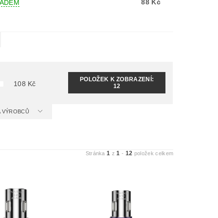
88 Kč
LADEM
POLOŽEK K ZOBRAZENÍ:
108
Kč
12
 A VÝROBCŮ
1
1
12
Stránka
z
-
položek celkem