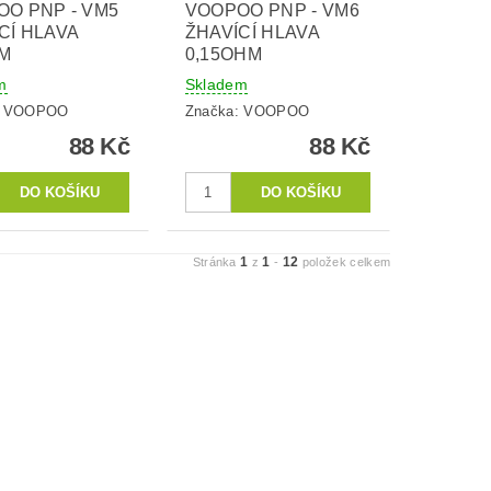
O PNP - VM5
VOOPOO PNP - VM6
CÍ HLAVA
ŽHAVÍCÍ HLAVA
HM
0,15OHM
m
Skladem
:
VOOPOO
Značka:
VOOPOO
88 Kč
88 Kč
1
1
12
Stránka
z
-
položek celkem