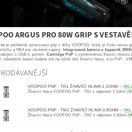
OO ARGUS PRO 80W GRIP S VESTAVĚ
ro
je perfektně zpracovaný grip z dílny VOOPOO, který je řízen novou
tečníky a RBA pro zkušené vapery.
Integrovaná baterie o kapacitě 300
 nabíjení s USB-C portem.
Cartridge PnP
s vyměnitelnou žhavící hlavou
 V základním balení budete mít na výběr dvě žhavící hlavy, a to PnP - 
PRODÁVANĚJŠÍ
VOOPOO PNP - TR1 ŽHAVÍCÍ HLAVA 1,2OHM
–
SKL
Žhavící hlava VOOPOO PnP - TR1 s odporem 1,2ohm (M
VOOPOO PNP - TM2 ŽHAVÍCÍ HLAVA 0,8OHM
–
SK
Žhavící hlava VOOPOO PnP - TM2 s odporem 0,8ohm (M