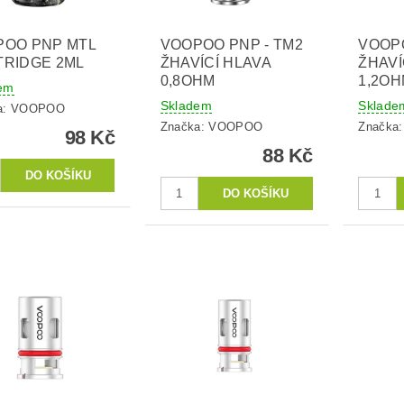
POO PNP MTL
VOOPOO PNP - TM2
VOOPO
RIDGE 2ML
ŽHAVÍCÍ HLAVA
ŽHAVÍ
0,8OHM
1,2O
em
Skladem
Sklade
a:
VOOPOO
Značka:
VOOPOO
Značka
98 Kč
88 Kč