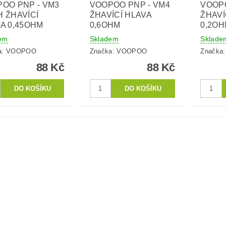
OO PNP - VM3
VOOPOO PNP - VM4
VOOPO
 ŽHAVÍCÍ
ŽHAVÍCÍ HLAVA
ŽHAVÍ
A 0,45OHM
0,6OHM
0,2O
em
Skladem
Sklade
a:
VOOPOO
Značka:
VOOPOO
Značka
88 Kč
88 Kč