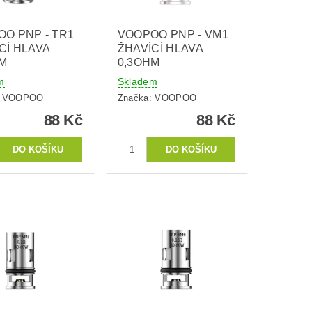
O PNP - TR1
VOOPOO PNP - VM1
CÍ HLAVA
ŽHAVÍCÍ HLAVA
HM
0,3OHM
m
Skladem
:
VOOPOO
Značka:
VOOPOO
88 Kč
88 Kč