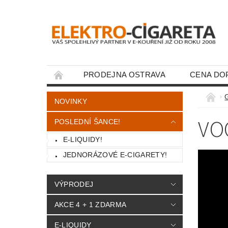
PRODEJNA OSTRAVA
CENA DO
KONTAKTY
G
NOVINKY
VO
POSLEDNÍ ŠANCE!
E-LIQUIDY!
JEDNORÁZOVÉ E-CIGARETY!
VÝPRODEJ
AKCE 4 + 1 ZDARMA
E-LIQUIDY