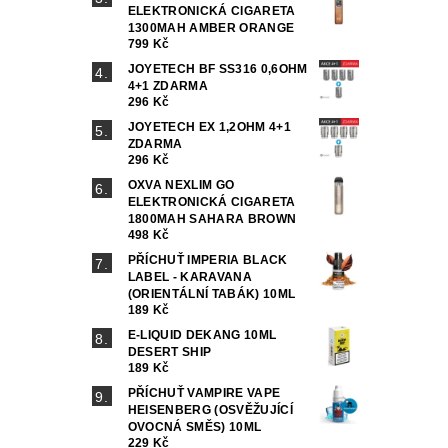
ELEKTRONICKÁ CIGARETA
1300MAH AMBER ORANGE
799 Kč
JOYETECH BF SS316 0,6OHM
4+1 ZDARMA
296 Kč
JOYETECH EX 1,2OHM 4+1
ZDARMA
296 Kč
OXVA NEXLIM GO
ELEKTRONICKÁ CIGARETA
1800MAH SAHARA BROWN
498 Kč
PŘÍCHUŤ IMPERIA BLACK
LABEL - KARAVANA
(ORIENTÁLNÍ TABÁK) 10ML
189 Kč
E-LIQUID DEKANG 10ML
DESERT SHIP
189 Kč
PŘÍCHUŤ VAMPIRE VAPE
HEISENBERG (OSVĚŽUJÍCÍ
OVOCNÁ SMĚS) 10ML
229 Kč