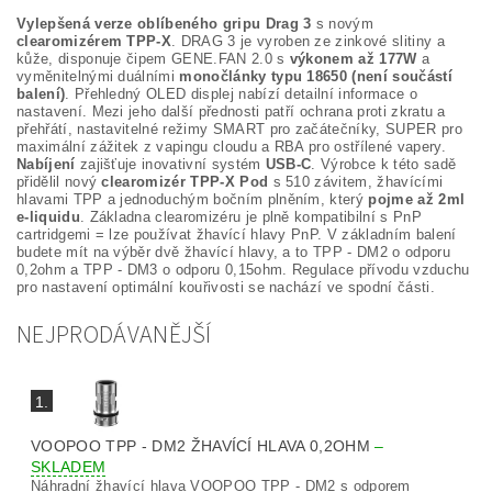
Vylepšená verze oblíbeného gripu Drag 3
s novým
clearomizérem TPP-X
. DRAG 3 je vyroben ze zinkové slitiny a
kůže, disponuje čipem GENE.FAN 2.0 s
výkonem až 177W
a
vyměnitelnými duálními
monočlánky typu 18650 (není součástí
balení)
. Přehledný OLED displej nabízí detailní informace o
nastavení. Mezi jeho další přednosti patří ochrana proti zkratu a
přehřátí, nastavitelné režimy SMART pro začátečníky, SUPER pro
maximální zážitek z vapingu cloudu a RBA pro ostřílené vapery.
Nabíjení
zajišťuje inovativní systém
USB-C
. Výrobce k této sadě
přidělil nový
clearomizér TPP-X Pod
s 510 závitem, žhavícími
hlavami TPP a jednoduchým bočním plněním, který
pojme až 2ml
e-liquidu
. Základna clearomizéru je plně kompatibilní s PnP
cartridgemi = lze používat žhavící hlavy PnP. V základním balení
budete mít na výběr dvě žhavící hlavy, a to TPP - DM2 o odporu
0,2ohm a TPP - DM3 o odporu 0,15ohm. Regulace přívodu vzduchu
pro nastavení optimální kouřivosti se nachází ve spodní části.
NEJPRODÁVANĚJŠÍ
1.
VOOPOO TPP - DM2 ŽHAVÍCÍ HLAVA 0,2OHM
–
SKLADEM
Náhradní žhavící hlava VOOPOO TPP - DM2 s odporem