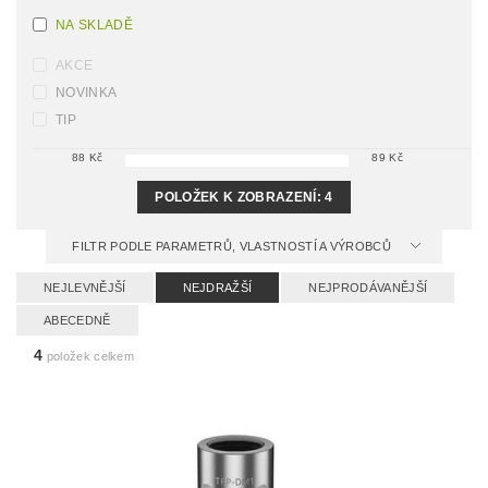
NA SKLADĚ
AKCE
NOVINKA
TIP
88
Kč
89
Kč
POLOŽEK K ZOBRAZENÍ:
4
FILTR PODLE PARAMETRŮ, VLASTNOSTÍ A VÝROBCŮ
NEJLEVNĚJŠÍ
NEJDRAŽŠÍ
NEJPRODÁVANĚJŠÍ
ABECEDNĚ
4
položek celkem