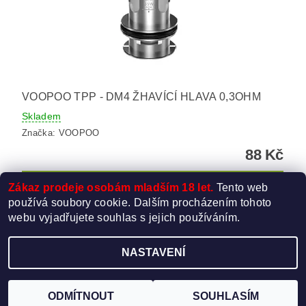
VOOPOO TPP - DM4 ŽHAVÍCÍ HLAVA 0,3OHM
Skladem
Značka:
VOOPOO
88 Kč
Zákaz prodeje osobám mladším 18 let.
Tento web
používá soubory cookie. Dalším procházením tohoto
webu vyjadřujete souhlas s jejich používáním.
NASTAVENÍ
Upravit nastavení cookies
2026 ©
Elektro-Cigareta.cz
, všechna práva vyhrazena
Vytvořil Shoptet
ODMÍTNOUT
SOUHLASÍM