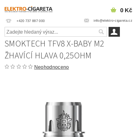
0 Kč
info@elektro-cigareta.cz
+420 737 887 000
SMOKTECH TFV8 X-BABY M2
ŽHAVÍCÍ HLAVA 0,25OHM
Neohodnoceno