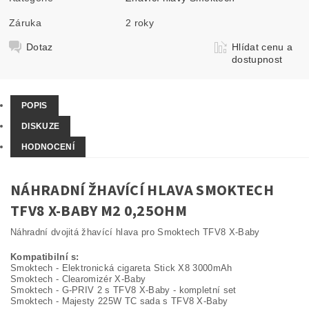
Záruka
2 roky
Dotaz
Hlídat cenu a
dostupnost
POPIS
DISKUZE
HODNOCENÍ
NÁHRADNÍ ŽHAVÍCÍ HLAVA SMOKTECH
TFV8 X-BABY M2 0,25OHM
Náhradní dvojitá žhavící hlava pro Smoktech TFV8 X-Baby
Kompatibilní s:
Smoktech - Elektronická cigareta Stick X8 3000mAh
Smoktech - Clearomizér X-Baby
Smoktech - G-PRIV 2 s TFV8 X-Baby - kompletní set
Smoktech - Majesty 225W TC sada s TFV8 X-Baby