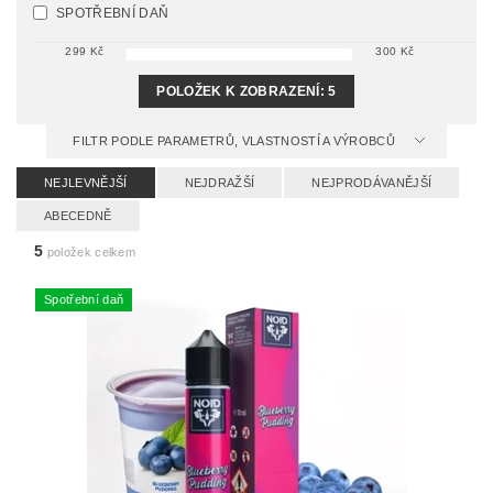
SPOTŘEBNÍ DAŇ
299
Kč
300
Kč
POLOŽEK K ZOBRAZENÍ:
5
FILTR PODLE PARAMETRŮ, VLASTNOSTÍ A VÝROBCŮ
NEJLEVNĚJŠÍ
NEJDRAŽŠÍ
NEJPRODÁVANĚJŠÍ
ABECEDNĚ
5
položek celkem
Spotřební daň