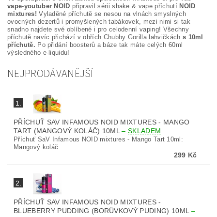
vape-youtuber NOID
připravil sérii shake & vape příchutí
NOID
mixtures!
Vyladěné příchutě se nesou na vlnách smyslných
ovocných dezertů i promyšlených tabákovek, mezi nimi si tak
snadno najdete své oblíbené i pro celodenní vaping! Všechny
příchutě navíc přichází v obřích Chubby Gorilla lahvičkách
s 10ml
příchutě.
Po přidání boosterů a báze tak máte celých 60ml
výsledného e-liquidu!
NEJPRODÁVANĚJŠÍ
1.
PŘÍCHUŤ SAV INFAMOUS NOID MIXTURES - MANGO
TART (MANGOVÝ KOLÁČ) 10ML
–
SKLADEM
Příchuť SaV Infamous NOID mixtures - Mango Tart 10ml:
Mangový koláč
299 Kč
2.
PŘÍCHUŤ SAV INFAMOUS NOID MIXTURES -
BLUEBERRY PUDDING (BORŮVKOVÝ PUDING) 10ML
–