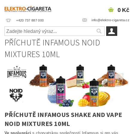
0 Kč
info@elektro-cigareta.cz
+420 737 887 000
PŘÍCHUTĚ INFAMOUS NOID
MIXTURES 10ML
PŘÍCHUTĚ INFAMOUS SHAKE AND VAPE
NOID MIXTURES 10ML
Ve spolupráci
s chorvatskou společností Infamous si pro vás