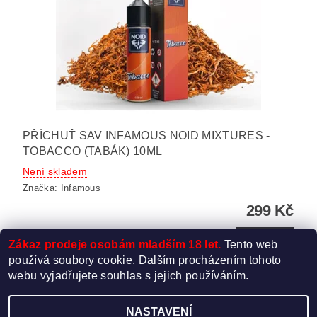
PŘÍCHUŤ SAV INFAMOUS NOID MIXTURES -
TOBACCO (TABÁK) 10ML
Není skladem
Značka:
Infamous
299 Kč
DETAIL
Zákaz prodeje osobám mladším 18 let.
Tento web
používá soubory cookie. Dalším procházením tohoto
webu vyjadřujete souhlas s jejich používáním.
NASTAVENÍ