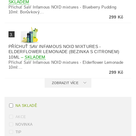
SKLADEM
Příchuť SaV Infamous NOID mixtures - Blueberry Pudding
10ml: Borůvkový...
299 Kč
3.
PŘÍCHUŤ SAV INFAMOUS NOID MIXTURES -
ELDERFLOWER LEMONADE (BEZINKA S CITRONEM)
10ML
–
SKLADEM
Příchuť SaV Infamous NOID mixtures - Elderflower Lemonade
10ml:...
299 Kč
ZOBRAZIT VÍCE
NA SKLADĚ
AKCE
NOVINKA
TIP