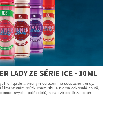
 LADY ZE SÉRIE ICE - 10ML
svých e-liquidů a přísným důrazem na současné trendy,
ší intenzivním průzkumem trhu a tvorba dokonalé chutě,
jenost svých spotřebitelů, a na své cestě za jejich