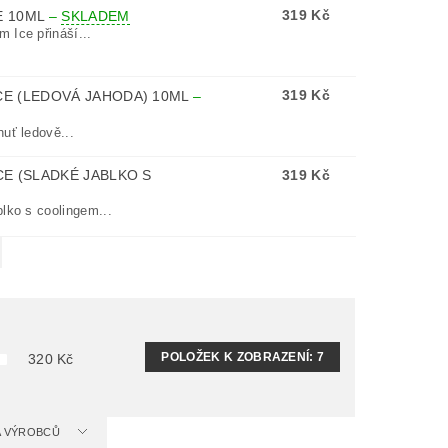
319 Kč
E 10ML
–
SKLADEM
 Ice přináší...
319 Kč
CE (LEDOVÁ JAHODA) 10ML
–
uť ledově...
CE (SLADKÉ JABLKO S
319 Kč
blko s coolingem...
POLOŽEK K ZOBRAZENÍ:
7
320
Kč
 A VÝROBCŮ