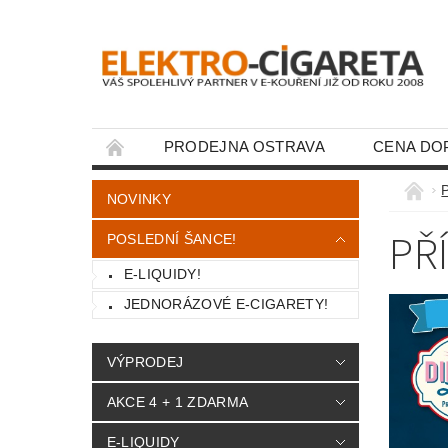
PRODEJNA OSTRAVA
CENA DO
KONTAKTY
NOVINKY
PŘ
POSLEDNÍ ŠANCE!
E-LIQUIDY!
JEDNORÁZOVÉ E-CIGARETY!
VÝPRODEJ
AKCE 4 + 1 ZDARMA
E-LIQUIDY