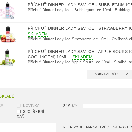
PŘÍCHUŤ DINNER LADY S&V ICE - BUBBLEGUM IC
Příchuť Dinner Lady Ice - Bubblegum Ice 10ml - Bubblegum
PŘÍCHUŤ DINNER LADY S&V ICE - STRAWBERRY I
SKLADEM
Příchuť Dinner Lady Ice Strawberry Ice 10ml - Oblíbená ch
PŘÍCHUŤ DINNER LADY S&V ICE - APPLE SOURS I
COOLINGEM) 10ML
–
SKLADEM
Příchuť Dinner Lady Ice Apple Sours Ice 10ml - Sladké ja
ZOBRAZIT VÍCE
 SKLADĚ
319
Kč
CE
NOVINKA
SPOTŘEBNÍ
DAŇ
FILTR PODLE PARAMETRŮ, VLASTNOSTÍ