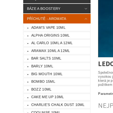
BÁZE A BOOSTERY
PŘÍCHUTĚ - AROMATA
ADAM'S VAPE 10ML
ALPHA ORIGINS 10ML
AL CARLO 10ML A 12ML
ARAMAX 10ML A 12ML
BAR SALTS 10ML
LEDO
BARLY 10ML
Společnos
BIG MOUTH 10ML
vysokou j
která je 
BOMBO 15ML
požitkem
BOZZ 10ML
Parametr
CAKE ME UP 10ML
NEJ
CHARLIE'S CHALK DUST 10ML
COOLNISE 10ML