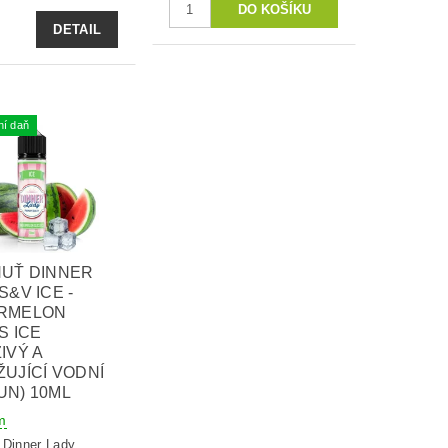
DETAIL
ní daň
HUŤ DINNER
S&V ICE -
RMELON
S ICE
IVÝ A
UJÍCÍ VODNÍ
UN) 10ML
m
:
Dinner Lady