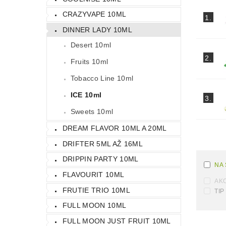
CRAZYVAPE 10ML
1.
DINNER LADY 10ML
Desert 10ml
2.
Fruits 10ml
Tobacco Line 10ml
ICE 10ml
3.
Sweets 10ml
DREAM FLAVOR 10ML A 20ML
DRIFTER 5ML AŽ 16ML
DRIPPIN PARTY 10ML
NA
FLAVOURIT 10ML
AK
FRUTIE TRIO 10ML
TIP
FULL MOON 10ML
FULL MOON JUST FRUIT 10ML