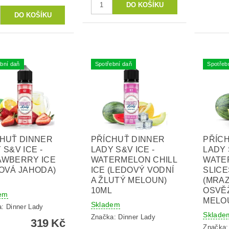
bní daň
Spotřební daň
Spotřeb
HUŤ DINNER
PŘÍCHUŤ DINNER
PŘÍC
 S&V ICE -
LADY S&V ICE -
LADY 
AWBERRY ICE
WATERMELON CHILL
WATE
OVÁ JAHODA)
ICE (LEDOVÝ VODNÍ
SLICE
A ŽLUTÝ MELOUN)
(MRAZ
10ML
OSVĚŽ
em
MELO
Skladem
a:
Dinner Lady
Sklade
Značka:
Dinner Lady
319 Kč
Značka