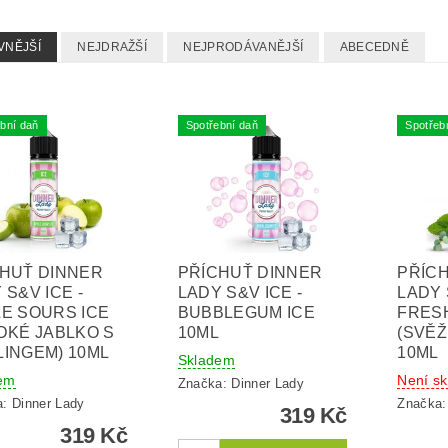
VNĚJŠÍ
NEJDRAŽŠÍ
NEJPRODÁVANĚJŠÍ
ABECEDNĚ
bní daň
Spotřební daň
Spotřeb
HUŤ DINNER
PŘÍCHUŤ DINNER
PŘÍC
 S&V ICE -
LADY S&V ICE -
LADY 
E SOURS ICE
BUBBLEGUM ICE
FRES
DKÉ JABLKO S
10ML
(SVĚŽ
INGEM) 10ML
10ML
Skladem
em
Není s
Značka:
Dinner Lady
a:
Dinner Lady
Značka
319 Kč
319 Kč