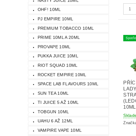
NASTY JUICE 10ML
OHF! 10ML
PJ EMPIRE 10ML
PREMIUM TOBACCO 10ML
PRIME 10ML A 20ML
Spotře
PROVAPE 10ML
PUKKA JUICE 10ML
RIOT SQUAD 10ML
ROCKET EMPIRE 10ML
PŘÍC
SPACE LAB FLAVOURS 10ML
LADY
SUN TEA 10ML
STR
(LED
TI JUICE 5 AŽ 10ML
10ML
TOBGUN 10ML
Sklad
UAHU 6 AŽ 12ML
Značk
VAMPIRE VAPE 10ML