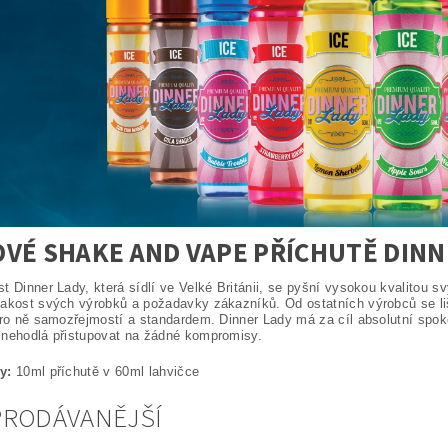
VÉ SHAKE AND VAPE PŘÍCHUTĚ DINNER
t Dinner Lady, která sídlí ve Velké Británii, se pyšní vysokou kvalitou 
akost svých výrobků a požadavky zákazníků. Od ostatních výrobců se li
pro ně samozřejmostí a standardem. Dinner Lady má za cíl absolutní spoko
 nehodlá přistupovat na žádné kompromisy.
y:
10ml příchutě v 60ml lahvičce
PRODÁVANĚJŠÍ