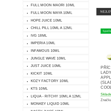
FULL MOON MAORI 10ML
NEJLE
FULL MOON MAYA 10ML
HOPE JUICE 10ML
CHILL PILL 10ML A 12ML
Spotře
IVG 18ML
IMPERIA 10ML
INFAMOUS 10ML
JUNGLE WAVE 10ML
JUST JUICE 10ML
PŘÍC
LADY
KICKIT 10ML
APPL
KOZY FACTORY 10ML
(SLA
COOL
KTS 10ML
Sklad
LIQUA - RITCHY 10ML A 12ML
Značk
MONKEY LIQUID 10ML