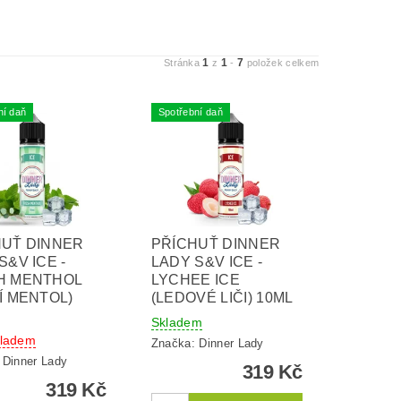
1
1
7
Stránka
z
-
položek celkem
ní daň
Spotřební daň
HUŤ DINNER
PŘÍCHUŤ DINNER
S&V ICE -
LADY S&V ICE -
H MENTHOL
LYCHEE ICE
Í MENTOL)
(LEDOVÉ LIČI) 10ML
Skladem
kladem
Značka:
Dinner Lady
:
Dinner Lady
319 Kč
319 Kč