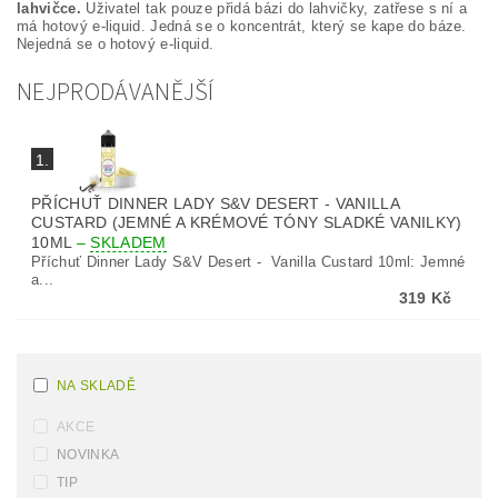
lahvičce.
Uživatel tak pouze přidá bázi do lahvičky, zatřese s ní a
má hotový e-liquid. Jedná se o koncentrát, který se kape do báze.
Nejedná se o hotový e-liquid.
NEJPRODÁVANĚJŠÍ
1.
PŘÍCHUŤ DINNER LADY S&V DESERT - VANILLA
CUSTARD (JEMNÉ A KRÉMOVÉ TÓNY SLADKÉ VANILKY)
10ML
–
SKLADEM
Příchuť Dinner Lady S&V Desert - Vanilla Custard 10ml: Jemné
a...
319 Kč
NA SKLADĚ
AKCE
NOVINKA
TIP