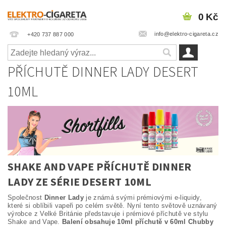
0 Kč
info@elektro-cigareta.cz
+420 737 887 000
PŘÍCHUTĚ DINNER LADY DESERT
10ML
SHAKE AND VAPE PŘÍCHUTĚ DINNER
LADY ZE SÉRIE DESERT 10ML
Společnost
Dinner Lady
je známá svými prémiovými e-liquidy,
které si oblíbili vapeři po celém světě. Nyní tento světově uznávaný
výrobce z Velké Británie představuje i prémiové příchutě ve stylu
Shake and Vape.
Balení obsahuje 10ml příchutě v 60ml Chubby