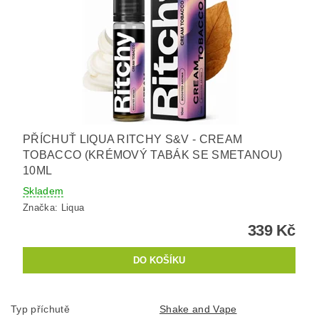
PŘÍCHUŤ LIQUA RITCHY S&V - CREAM
TOBACCO (KRÉMOVÝ TABÁK SE SMETANOU)
10ML
Skladem
Značka:
Liqua
339 Kč
Typ příchutě
Shake and Vape