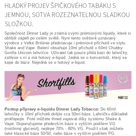
HLADKÝ PROJEV ŠPIČKOVÉHO TABÁKU S
JEMNOU, SOTVA ROZEZNATELNOU SLADKOU
SLOŽKOU.
Společnost Dinner Lady je známá svými prémiovými liquidy, které si
oblíbili vapeři po celém světě. Nyní tento světově uznávaný
výrobce z Velké Británie představuje i prémiové příchutě ve stylu
Shake and Vape. Balení obsahuje 10ml příchutě v 60ml Chubby
Gorilla Unicorn lahvičce. Uživatel tak pouze přidá bázi do lahvičky,
zatřese s ní a má hotový e-liquid. Jedná se o koncentrát, který se
kape do báze. Nejedná se o hotový e-liquid.
Postup přípravy e-liquidu Dinner Lady Tobacco:
Do 60ml
lahvičky s 10ml příchutě dolijte cca 50ml báze. Lahvičku důkladně
protřepejte. Poté můžete ihned vapovat díky systému Shake &
Vape. Doporučujeme především báze s vyšším podílem VG
(rostlinný glycerol), nejlépe 70% - 80% VG. Použít však můžete
také klasické báze 50/50, nebo báze s vyšším podílem PG.