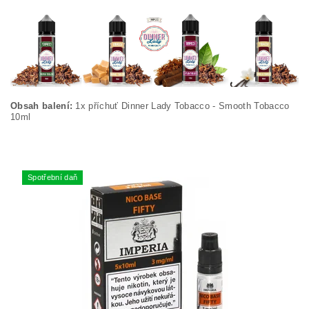
Obsah balení:
1x příchuť Dinner Lady Tobacco - Smooth Tobacco
10ml
Spotřební daň