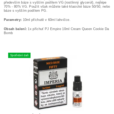
především báze s vyšším podílem VG (rostlinný glycerol), nejlépe
70% - 80% VG. Použít však můžete také klasické báze 50/50, nebo
báze s vyšším podílem PG.
Parametry:
10ml příchutě v 60ml lahvičce.
Obsah balení:
1x příchuť PJ Empire 10ml Cream Queen Cookie Da
Bomb
Spotřební daň