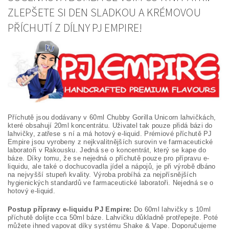
ZLEPŠETE SI DEN SLADKOU A KRÉMOVOU
PŘÍCHUTÍ Z DÍLNY PJ EMPIRE!
Příchutě jsou dodávany v 60ml Chubby Gorilla Unicorn lahvičkách,
které obsahují 20ml koncentrátu. Uživatel tak pouze přidá bázi do
lahvičky, zatřese s ní a má hotový e-liquid. Prémiové příchutě PJ
Empire jsou vyrobeny z nejkvalitnějších surovin ve farmaceutické
laboratoři v Rakousku. Jedná se o koncentrát, který se kape do
báze. Díky tomu, že se nejedná o příchutě pouze pro přípravu e-
liquidu, ale také o dochucovadla jídel a nápojů, je při výrobě dbáno
na nejvyšší stupeň kvality. Výroba probíhá za nejpřísnějších
hygienických standardů ve farmaceutické laboratoři. Nejedná se o
hotový e-liquid.
Postup přípravy e-liquidu PJ Empire:
Do 60ml lahvičky s 10ml
příchutě dolijte cca 50ml báze. Lahvičku důkladně protřepejte. Poté
můžete ihned vapovat díky systému Shake & Vape. Doporučujeme