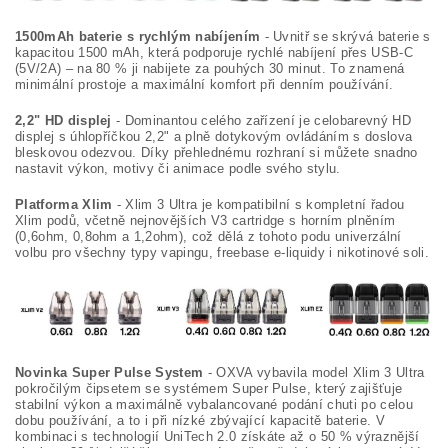
1500mAh baterie s rychlým nabíjením
- Uvnitř se skrývá baterie s
kapacitou 1500 mAh, která podporuje rychlé nabíjení přes USB-C
(5V/2A) – na 80 % ji nabijete za pouhých 30 minut. To znamená
minimální prostoje a maximální komfort při denním používání.
2,2" HD displej
- Dominantou celého zařízení je celobarevný HD
displej s úhlopříčkou 2,2" a plně dotykovým ovládáním s doslova
bleskovou odezvou. Díky přehlednému rozhraní si můžete snadno
nastavit výkon, motivy či animace podle svého stylu.
Platforma Xlim
- Xlim 3 Ultra je kompatibilní s kompletní řadou
Xlim podů, včetně nejnovějších V3 cartridge s horním plněním
(0,6ohm, 0,8ohm a 1,2ohm), což dělá z tohoto podu univerzální
volbu pro všechny typy vapingu, freebase e-liquidy i nikotinové soli.
Novinka Super Pulse System
- OXVA vybavila model Xlim 3 Ultra
pokročilým čipsetem se systémem Super Pulse, který zajišťuje
stabilní výkon a maximálně vybalancované podání chuti po celou
dobu používání, a to i při nízké zbývající kapacitě baterie. V
kombinaci s technologií UniTech 2.0 získáte až o 50 % výraznější