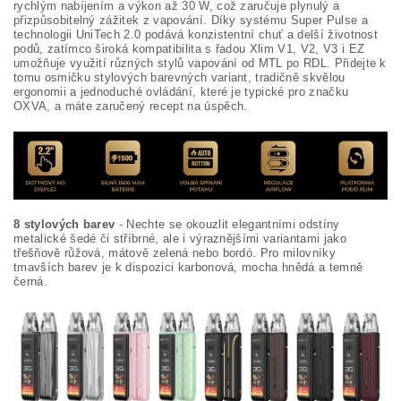
rychlým nabíjením a výkon až 30 W, což zaručuje plynulý a
přizpůsobitelný zážitek z vapování. Díky systému Super Pulse a
technologii UniTech 2.0 podává konzistentní chuť a delší životnost
podů, zatímco široká kompatibilita s řadou Xlim V1, V2, V3 i EZ
umožňuje využití různých stylů vapování od MTL po RDL. Přidejte k
tomu osmičku stylových barevných variant, tradičně skvělou
ergonomii a jednoduché ovládání, které je typické pro značku
OXVA, a máte zaručený recept na úspěch.
8 stylových barev
- Nechte se okouzlit elegantními odstíny
metalické šedé či stříbrné, ale i výraznějšími variantami jako
třešňově růžová, mátově zelená nebo bordó. Pro milovníky
tmavších barev je k dispozici karbonová, mocha hnědá a temně
černá.