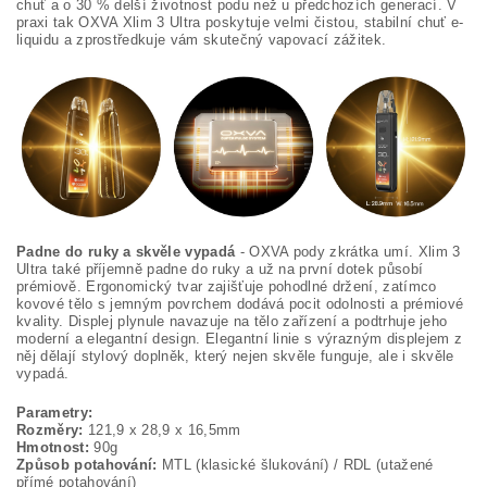
chuť a o 30 % delší životnost podu než u předchozích generací. V
praxi tak OXVA Xlim 3 Ultra poskytuje velmi čistou, stabilní chuť e-
liquidu a zprostředkuje vám skutečný vapovací zážitek.
Padne do ruky a skvěle vypadá
- OXVA pody zkrátka umí. Xlim 3
Ultra také příjemně padne do ruky a už na první dotek působí
prémiově. Ergonomický tvar zajišťuje pohodlné držení, zatímco
kovové tělo s jemným povrchem dodává pocit odolnosti a prémiové
kvality. Displej plynule navazuje na tělo zařízení a podtrhuje jeho
moderní a elegantní design. Elegantní linie s výrazným displejem z
něj dělají stylový doplněk, který nejen skvěle funguje, ale i skvěle
vypadá.
Parametry:
Rozměry:
121,9 x 28,9 x 16,5mm
Hmotnost:
90g
Způsob potahování:
MTL (klasické šlukování) / RDL (utažené
přímé potahování)