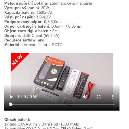
Metoda spínání potahu:
automatické & manuální
Výstupní výkon:
až 30W
Kapacita baterie:
1500mAh
Výstupní napětí:
3,0-4,2V
Podporovaný odpor:
0,3-3,0ohm
Odpor cartridgí v balení:
0,6ohm / 0,8ohm
Objem cartridgí v balení:
2ml
Dobíjení:
USB-C port (5V / 2A)
Regulace airflow:
ano
Materiál:
zinková slitina + PCTG
Obsah balení:
1x tělo OXVA Xlim 3 Ultra Pod (1500 mAh)
1x cartridge OXVA Xlim V3 Top Fill (0,6ohm; 2 ml)