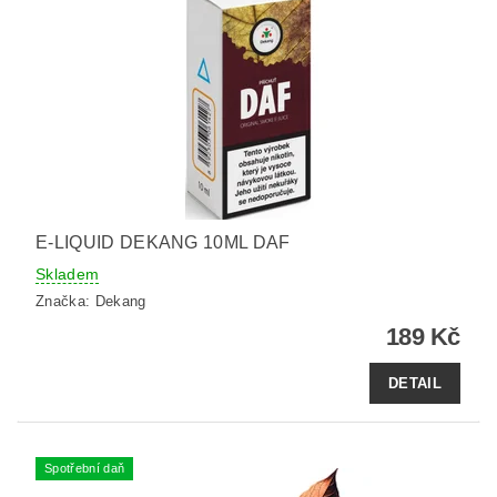
E-LIQUID DEKANG 10ML DAF
Skladem
Značka:
Dekang
189 Kč
DETAIL
Spotřební daň