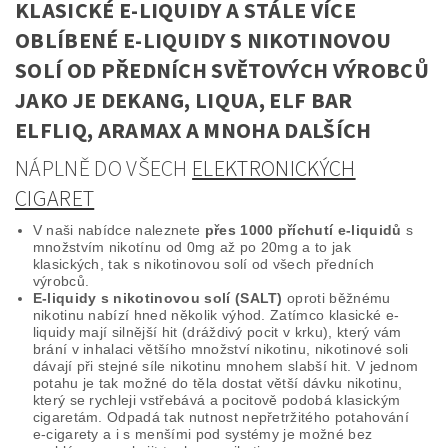
KLASICKÉ E-LIQUIDY A STÁLE VÍCE
OBLÍBENÉ E-LIQUIDY S NIKOTINOVOU
SOLÍ OD PŘEDNÍCH SVĚTOVÝCH VÝROBCŮ
JAKO JE DEKANG, LIQUA, ELF BAR
ELFLIQ, ARAMAX A MNOHA DALŠÍCH
NÁPLNĚ DO VŠECH
ELEKTRONICKÝCH
CIGARET
V naši nabídce naleznete
přes 1000 příchutí e-liquidů
s
množstvím nikotínu od 0mg až po 20mg a to jak
klasických, tak s nikotinovou solí od všech předních
výrobců.
E-liquidy s nikotinovou solí (SALT)
oproti běžnému
nikotinu nabízí hned několik výhod. Zatímco klasické e-
liquidy mají silnější hit (dráždivý pocit v krku), který vám
brání v inhalaci většího množství nikotinu, nikotinové soli
dávají při stejné síle nikotinu mnohem slabší hit. V jednom
potahu je tak možné do těla dostat větší dávku nikotinu,
který se rychleji vstřebává a pocitově podobá klasickým
cigaretám. Odpadá tak nutnost nepřetržitého potahování
e-cigarety a i s menšími pod systémy je možné bez