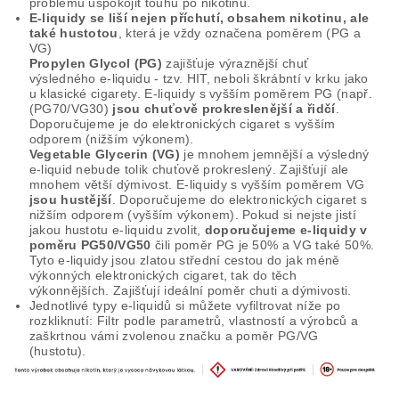
problému uspokojit touhu po nikotinu.
E-liquidy se liší nejen příchutí, obsahem nikotinu, ale
také hustotou
, která je vždy označena poměrem (PG a
VG)
Propylen Glycol (PG)
zajišťuje výraznější chuť
výsledného e-liquidu - tzv. HIT, neboli škrábntí v krku jako
u klasické cigarety. E-liquidy s vyšším poměrem PG (např.
(PG70/VG30)
jsou chuťově prokreslenější a řidčí
.
Doporučujeme je do elektronických cigaret s vyšším
odporem (nižším výkonem).
Vegetable Glycerin (VG)
je mnohem jemnější a výsledný
e-liquid nebude tolik chuťově prokreslený. Zajišťují ale
mnohem větší dýmivost. E-liquidy s vyšším poměrem VG
jsou hustější
. Doporučujeme do elektronických cigaret s
nižším odporem (vyšším výkonem). Pokud si nejste jistí
jakou hustotu e-liquidu zvolit,
doporučujeme e-liquidy v
poměru PG50/VG50
čili poměr PG je 50% a VG také 50%.
Tyto e-liquidy jsou zlatou střední cestou do jak méně
výkonných elektronických cigaret, tak do těch
výkonnějších. Zajišťují ideální poměr chuti a dýmivosti.
Jednotlivé typy e-liquidů si můžete vyfiltrovat níže po
rozkliknutí: Filtr podle parametrů, vlastností a výrobců a
zaškrtnou vámi zvolenou značku a poměr PG/VG
(hustotu).