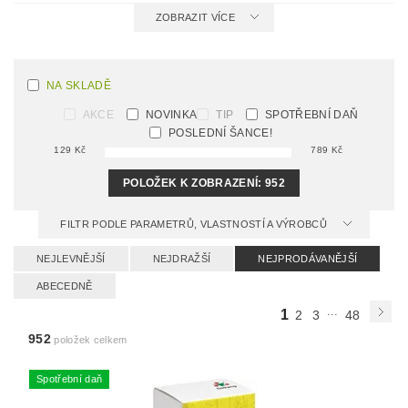
ZOBRAZIT VÍCE
NA SKLADĚ
AKCE
NOVINKA
TIP
SPOTŘEBNÍ DAŇ
POSLEDNÍ ŠANCE!
129
Kč
789
Kč
POLOŽEK K ZOBRAZENÍ:
952
FILTR PODLE PARAMETRŮ, VLASTNOSTÍ A VÝROBCŮ
NEJLEVNĚJŠÍ
NEJDRAŽŠÍ
NEJPRODÁVANĚJŠÍ
ABECEDNĚ
...
1
2
3
48
952
položek celkem
Spotřební daň