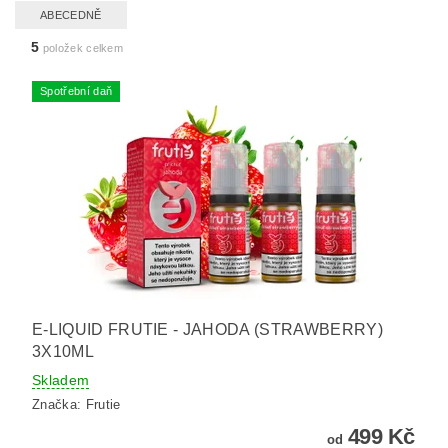
ABECEDNĚ
5
položek celkem
Spotřební daň
E-LIQUID FRUTIE - JAHODA (STRAWBERRY)
3X10ML
Skladem
Značka:
Frutie
499 Kč
od