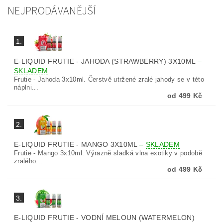
NEJPRODÁVANĚJŠÍ
1.
E-LIQUID FRUTIE - JAHODA (STRAWBERRY) 3X10ML
–
SKLADEM
Frutie - Jahoda 3x10ml. Čerstvě utržené zralé jahody se v této
náplni...
od 499 Kč
2.
E-LIQUID FRUTIE - MANGO 3X10ML
–
SKLADEM
Frutie - Mango 3x10ml. Výrazně sladká vlna exotiky v podobě
zralého...
od 499 Kč
3.
E-LIQUID FRUTIE - VODNÍ MELOUN (WATERMELON)