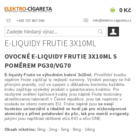
0 Kč
info@elektro-cigareta.cz
+420 737 887 000
E-LIQUIDY FRUTIE 3X10ML
OVOCNÉ E-LIQUIDY FRUTIE 3X10ML S
POMĚREM PG30/VG70
E-liquidy Frutie ve výhodném balení 3x10ml.
Prvotřídní kvalitu
náplním Frutie zajišťují ty nejlepší suroviny. Výrobní postupy se řídí
přísnými pravidly, což ve spojení s důkladnou kontrolou každého
kroku zajišťuje výsledný produkt s garantovanou kvalitou. Pro
nezbytné ověření špičkové kvality jsou náplně Frutie testovány
akreditovanou laboratoří v České republice, jsou tak naprosto v
souladu se všemi normami EU. Frutie náplně jsou
se svojí
hustotou univerzální a ideálně se hodí jak pro nízkoodporové
atomizéry a přímé potahování do plic, tak pro menší e-cigarety
,
jakými jsou například oblíbené eGo AIO a eGo ONE.
Obsah nikotinu:
0mg - 2mg - 5mg - 8mg - 14mg