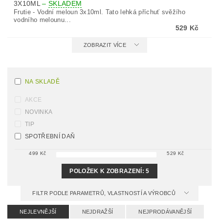
3X10ML
–
SKLADEM
Frutie - Vodní meloun 3x10ml. Tato lehká příchuť svěžího
vodního melounu...
529 Kč
ZOBRAZIT VÍCE
NA SKLADĚ
AKCE
NOVINKA
TIP
SPOTŘEBNÍ DAŇ
499
Kč
529
Kč
POLOŽEK K ZOBRAZENÍ:
5
FILTR PODLE PARAMETRŮ, VLASTNOSTÍ A VÝROBCŮ
NEJLEVNĚJŠÍ
NEJDRAŽŠÍ
NEJPRODÁVANĚJŠÍ