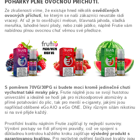
POHÁRKY PLNĚ OVOCNOU PŘÍCHUTÍ.
Ze zkušenosti víme, že existuje hned několik
osvědčených
ovocných příchutí
, ke kterým se naši zákazníci neustále rádi
vracejí. Ať už je to osvěžující meloun, šťavnatá jahoda, sladká
meruňka, lahodné lesní plody, nebo zralé jablko, náplně Frutie vám
nabídnou plnou ovocnou chuť věrnou své předloze.
S poměrem 70VG/30PG si budete moci kromě jedinečné chuti
vychutnat také mraky páry.
Frutie náplně jsou se svojí hustotou
univerzální a ideálně se hodí jak pro nízkoodporové atomizéry a
přímé potahování do plic, tak pro menší e-cigarety, jakými jsou
například oblíbené eGo AIO a eGo ONE. Díky různým silám nikotinu
si na své přijde každý.
Prvotřídní kvalitu náplním Frutie zajišťují ty nejlepší suroviny.
Výrobní postupy se řídí přísnými pravidly, což ve spojení s
důkladnou kontrolou každého kroku zajišťuje
výsledný produkt s
garantovanou kvalitou.
Pro nezbytné ověření špičkové kvality jsou