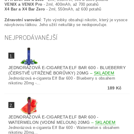
VENIX a VENIX Pro
- 2ml, 400mAh, až 700 potahů
X4 Bar a X4 Bar Zero
- 2ml, 550mAh, až 600 potahů
Zdravotní varování
: Tyto výrobky obsahuji nikotin, který je vysoce
návykovou látkou. Jeho užití nekuřáky se nedoporučuje.
NEJPRODÁVANĚJŠÍ
1.
JEDNORÁZOVÁ E-CIGARETA ELF BAR 600 - BLUEBERRY
(ČERSTVĚ UTRŽENÉ BORŮVKY) 20MG
–
SKLADEM
Jednorázová e-cigareta Elf Bar 600 - Blueberry s obsahem
nikotinu 20mg -...
189 Kč
2.
JEDNORÁZOVÁ E-CIGARETA ELF BAR 600 -
WATERMELON (VODNÍ MELOUN) 20MG
–
SKLADEM
Jednorázová e-cigareta Elf Bar 600 - Watermelon s obsahem
nikotinu 20mg...