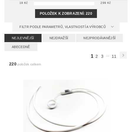
19
Kč
299
Kč
POLOŽEK K ZOBRAZENÍ:
220
FILTR PODLE PARAMETRŮ, VLASTNOSTÍ A VÝROBCŮ
NEJLEVNĚJŠÍ
NEJDRAŽŠÍ
NEJPRODÁVANĚJŠÍ
ABECEDNĚ
...
1
2
3
11
220
položek celkem