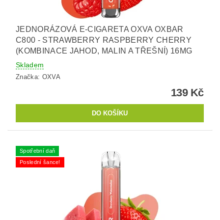
JEDNORÁZOVÁ E-CIGARETA OXVA OXBAR
C800 - STRAWBERRY RASPBERRY CHERRY
(KOMBINACE JAHOD, MALIN A TŘEŠNÍ) 16MG
Skladem
Značka:
OXVA
139 Kč
Spotřební daň
Poslední šance!