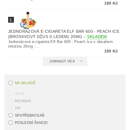
189 Kč
3.
JEDNORÁZOVÁ E-CIGARETA ELF BAR 600 - PEACH ICE
(BROSKVOVÝ DŽUS S LEDEM) 20MG
–
SKLADEM
Jednorázová e-cigareta Elf Bar 600 - Peach Ice s obsahem
nikotinu 20mg -...
189 Kč
ZOBRAZIT VÍCE
NA SKLADĚ
AKCE
NOVINKA
TIP
SPOTŘEBNÍ DAŇ
POSLEDNÍ ŠANCE!