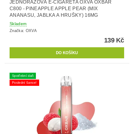
JEDNORÁZOVÁ E-CIGARETA OXVA OXBAR
C800 - PINEAPPLE APPLE PEAR (MIX
ANANASU, JABLKA A HRUŠKY) 16MG
Skladem
Značka:
OXVA
139 Kč
Spotřební daň
Poslední šance!