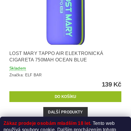
LOST MARY TAPPO AIR ELEKTRONICKÁ
CIGARETA 750MAH OCEAN BLUE
Skladem
Značka:
ELF BAR
139 Kč
DALŠÍ PRODUKTY
Zákaz prodeje osobám mladším 18 let.
Tento web
...
1
2
3
11
používá soubory cookie. Dalším procházením tohoto