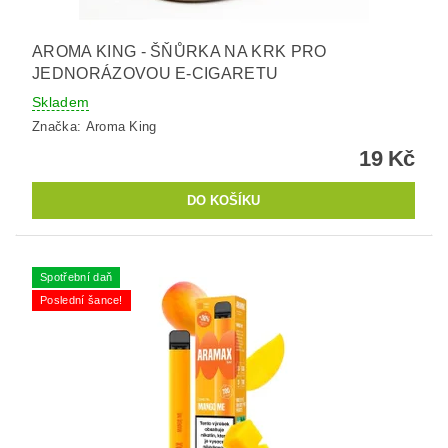
AROMA KING - ŠŇŮRKA NA KRK PRO
JEDNORÁZOVOU E-CIGARETU
Skladem
Značka:
Aroma King
19 Kč
Spotřební daň
Poslední šance!