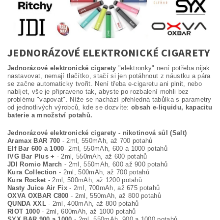
JEDNORÁZOVÉ ELEKTRONICKÉ CIGARETY
Jednorázové elektronické cigarety
"elektronky" není potřeba nijak
nastavovat, nemají tlačítko, stačí si jen potáhnout z náustku a pára
se začne automaticky tvořit. Není třeba e-cigaretu ani plnit, nebo
nabíjet, vše je připraveno tak, abyste po rozbalení mohli bez
problému "vapovat". Níže se nachází přehledná tabůlka s parametry
od jednotlivých výrobců, kde se dozvíte:
obsah e-liquidu, kapacitu
baterie a množství potahů.
Jednorázové elektronické cigarety - nikotinová sůl (Salt)
Aramax BAR 700
- 2ml, 550mAh, až 700 potahů
Elf Bar 600
a 1000
- 2ml, 550mAh, 600 a 1000 potahů
IVG Bar Plus +
- 2ml, 550mAh, až 600 potahů
JDI Romio March
- 2ml, 550mAh, 600 až 900 potahů
Kura Collection
- 2ml, 500mAh, až 700 potahů
Kura Rocket
- 2ml, 500mAh, až 1200 potahů
Nasty Juice Air Fix
- 2ml, 700mAh, až 675 potahů
OXVA OXBAR C800
- 2ml, 550mAh, až 800 potahů
QUNDA XXL
- 2ml, 400mAh, až 800 potahů
RIOT 1000
- 2ml, 600mAh, až 1000 potahů
SYX BAR 900 a 1000
- 2ml, 550mAh, 900 a 1000 potahů