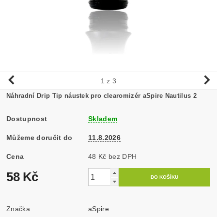
1
z 3
Náhradní Drip Tip náustek pro clearomizér aSpire Nautilus 2
Dostupnost
Skladem
Můžeme doručit do
11.8.2026
Cena
48 Kč bez DPH
58 Kč
Značka
aSpire