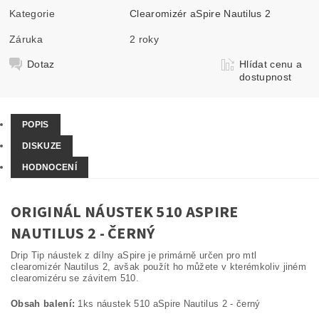
Kategorie
Clearomizér aSpire Nautilus 2
Záruka
2 roky
Dotaz
Hlídat cenu a
dostupnost
POPIS
DISKUZE
HODNOCENÍ
ORIGINÁL NÁUSTEK 510 ASPIRE
NAUTILUS 2 - ČERNÝ
Drip Tip náustek z dílny aSpire je primárně určen pro mtl
clearomizér Nautilus 2, avšak použít ho můžete v kterémkoliv jiném
clearomizéru se závitem 510.
Obsah balení:
1ks náustek 510 aSpire Nautilus 2 - černý