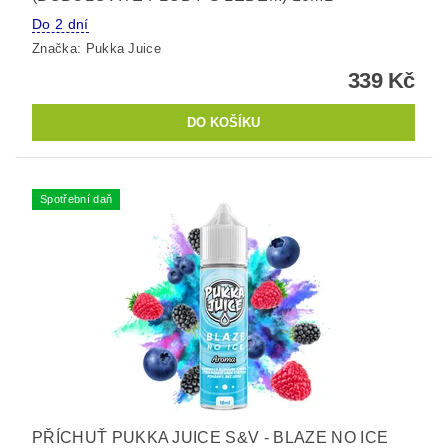
Do 2 dní
Značka:
Pukka Juice
339 Kč
Spotřební daň
PŘÍCHUŤ PUKKA JUICE S&V - BLAZE NO ICE