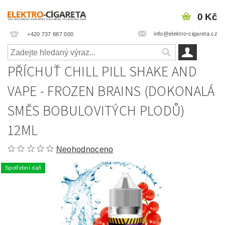
0 Kč
info@elektro-cigareta.cz
+420 737 887 000
PŘÍCHUŤ CHILL PILL SHAKE AND
VAPE - FROZEN BRAINS (DOKONALÁ
SMĚS BOBULOVITÝCH PLODŮ)
12ML
Neohodnoceno
Spotřební daň