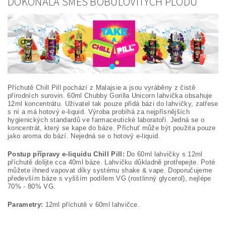
DOKONALÁ SMĚS BOBULOVITÝCH PLODŮ
Příchutě Chill Pill pochází z Malajsie a jsou vyráběny z čistě
přírodních surovin. 60ml Chubby Gorilla Unicorn lahvička obsahuje
12ml koncentrátu. Uživatel tak pouze přidá bázi do lahvičky, zatřese
s ní a má hotový e-liquid. Výroba probíhá za nejpřísnějších
hygienických standardů ve farmaceutické laboratoři. Jedná se o
koncentrát, který se kape do báze. Příchuť může být použita pouze
jako aroma do bází. Nejedná se o hotový e-liquid.
Postup přípravy e-liquidu Chill Pill:
Do 60ml lahvičky s 12ml
příchutě dolijte cca 40ml báze. Lahvičku důkladně protřepejte. Poté
můžete ihned vapovat díky systému shake & vape. Doporučujeme
především báze s vyšším podílem VG (rostlinný glycerol), nejlépe
70% - 80% VG.
Parametry:
12ml příchutě v 60ml lahvičce.