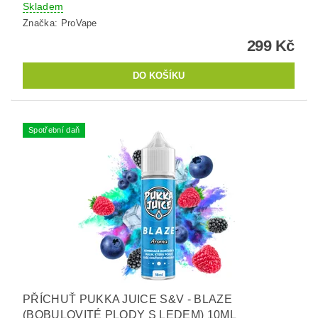
Skladem
Značka:
ProVape
299 Kč
Spotřební daň
PŘÍCHUŤ PUKKA JUICE S&V - BLAZE
(BOBULOVITÉ PLODY S LEDEM) 10ML