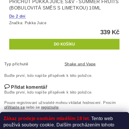
PŘÍCHUŤ PUKKA JUICE S&V - SUMMER FRUITS
(BOBULOVITÁ SMĚS S LIMETKOU) 10ML
Do 2 dní
Značka:
Pukka Juice
339 Kč
Typ příchutě
Shake and Vape
Buďte první, kdo napíše příspěvek k této položce.
Přidat komentář
Buďte první, kdo napíše příspěvek k této položce.
Pouze registrovaní uživatelé mohou vkládat hodnocení. Prosím
přihlaste se
nebo se
registrujte
.
Zákaz prodeje osobám mladším 18 let.
Tento web
používá soubory cookie. Dalším procházením tohoto