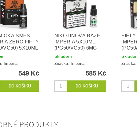
MICKÁ SMĚS
NIKOTINOVÁ BÁZE
FIFT
RIA ZERO FIFTY
IMPERIA 5X10ML
IMPER
0/VG50) 5X10ML
(PG50/VG50) 6MG
(PG50
em
Skladem
Sklade
a:
Imperia
Značka:
Imperia
Značka
549 Kč
585 Kč
OBNÉ PRODUKTY