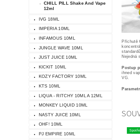
CHILL PILL Shake And Vape
12ml
IVG 18ML
IMPERIA 10ML
INFAMOUS 10ML
Příchutě 
koncentrá
JUNGLE WAVE 10ML
standardů
Nejedná s
JUST JUICE 10ML
KICKIT 10ML
Postup př
ihned va
KOZY FACTORY 10ML
VG.
KTS 10ML
Parametr
LIQUA - RITCHY 10ML A 12ML
MONKEY LIQUID 10ML
SOUV
NASTY JUICE 10ML
OHF! 10ML
Spotře
PJ EMPIRE 10ML