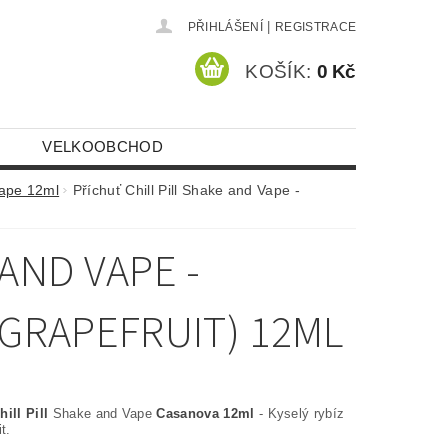
|
PŘIHLÁŠENÍ
REGISTRACE
KOŠÍK:
0 Kč
VELKOOBCHOD
ape 12ml
Příchuť Chill Pill Shake and Vape -
AND VAPE -
 GRAPEFRUIT) 12ML
ill Pill
Shake and Vape
Casanova 12ml
- Kyselý rybíz
t.