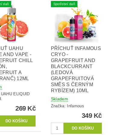
ní daň
Spotřební daň
HUŤ UAHU
PŘÍCHUŤ INFAMOUS
 AND VAPE -
CRYO -
FRUIT CHILL
GRAPEFRUIT AND
ÓN,
BLACKCURRANT
EFRUIT A
(LEDOVÁ
RANČ) 12ML
GRAPEFRUITOVÁ
SMĚS S ČERNÝM
m
RYBÍZEM) 10ML
:
UAHU ELIQUID
Skladem
d.
Značka:
Infamous
269 Kč
349 Kč