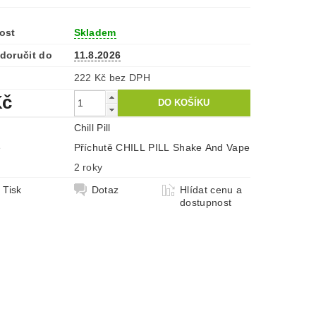
ost
Skladem
doručit do
11.8.2026
222 Kč bez DPH
Kč
Chill Pill
e
Příchutě CHILL PILL Shake And Vape
2 roky
Tisk
Dotaz
Hlídat cenu a
dostupnost