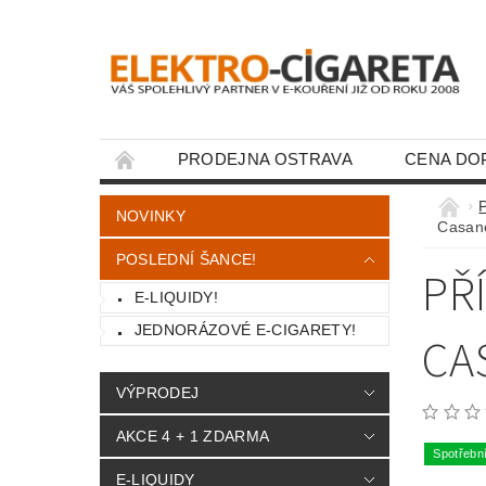
PRODEJNA OSTRAVA
CENA DO
KONTAKTY
NOVINKY
Casano
POSLEDNÍ ŠANCE!
PŘ
E-LIQUIDY!
JEDNORÁZOVÉ E-CIGARETY!
CA
VÝPRODEJ
AKCE 4 + 1 ZDARMA
Spotřebn
E-LIQUIDY