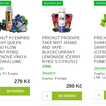
bní daň
Spotřební daň
Spotřeb
HUŤ PJ EMPIRE
PŘÍCHUŤ PROVAPE
PŘÍC
SHY QUEEN
TAKE MIST SHAKE
SHAKE
GO FLOW
AND VAPE -
GRAPE
NÝ RYBÍZ,
BLACKCURRANT
(CITR
NOVÉ VÍNO A
LEMONADE (ČERNÝ
GRAP
VKA) 10ML
RYBÍZ S CITRUSY)
POME
10ML
em
Sklade
Skladem
a:
PJ Empire
Značka
LAB, Lt
Značka:
ProVape
279 Kč
299 Kč