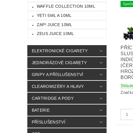
Spotře
WAFFLE COLLECTION 10ML
YETI 5ML A 10ML
ZAP! JUICE 10ML
ZEUS JUICE 10ML
PŘÍC
ELEKTRONICKÉ CIGARETY
SLU
INDI
JEDNORÁZOVÉ CIGARETY
(ČER
HROZ
GRIPY A PŘÍSLUŠENSTVÍ
BORŮ
Sklad
CLEAROMIZÉRY A HLAVY
Značk
CARTRIDGE A PODY
BATERIE
PŘÍSLUŠENSTVÍ