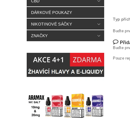
CBD
DÁRKOVÉ POUKAZY
Typ příc
NIKOTINOVÉ SÁČKY
Buďte prv
ZNAČKY
Přid
Buďte prv
Pouze re