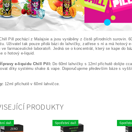
Chill Pill pochází z Malajsie a jsou vyráběny z čistě přírodních surovin.
tu. Uživatel tak pouze přidá bázi do lahvičky, zatřese s ní a má hotový e
 ve farmaceutické laboratoři. Jedná se o koncentrát, který se kape do b
e o hotový e-liquid.
ípravy e-liquidu Chill Pill:
Do 60ml lahvičky s 12ml příchutě dolijte cc
povat díky systému shake & vape. Doporučujeme především báze s vyšším
y:
12ml příchutě v 60ml lahvičce.
ISEJÍCÍ PRODUKTY
bní daň
Spotřební daň
Spotřeb