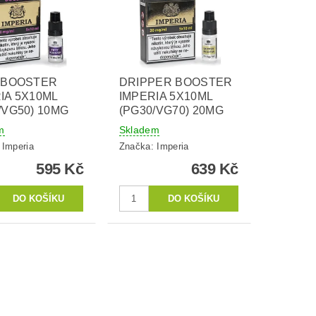
Y BOOSTER
DRIPPER BOOSTER
IA 5X10ML
IMPERIA 5X10ML
/VG50) 10MG
(PG30/VG70) 20MG
m
Skladem
:
Imperia
Značka:
Imperia
595 Kč
639 Kč