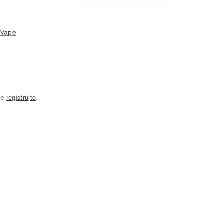
 Vape
se
registrujte
.