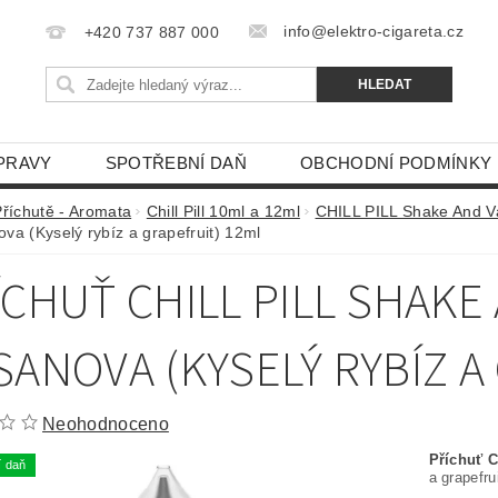
info@elektro-cigareta.cz
+420 737 887 000
PRAVY
SPOTŘEBNÍ DAŇ
OBCHODNÍ PODMÍNKY
Příchutě - Aromata
Chill Pill 10ml a 12ml
CHILL PILL Shake And V
va (Kyselý rybíz a grapefruit) 12ml
ÍCHUŤ CHILL PILL SHAKE 
SANOVA (KYSELÝ RYBÍZ A
Neohodnoceno
Příchuť Ch
í daň
a grapefrui