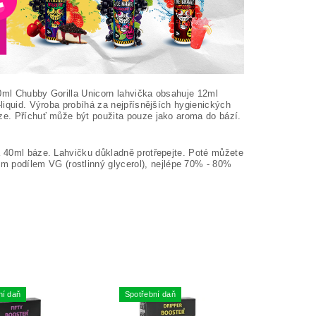
 60ml Chubby Gorilla Unicorn lahvička obsahuje 12ml
-liquid. Výroba probíhá za nejpřísnějších hygienických
áze. Příchuť může být použita pouze jako aroma do bází.
a 40ml báze. Lahvičku důkladně protřepejte. Poté můžete
 podílem VG (rostlinný glycerol), nejlépe 70% - 80%
ní daň
Spotřební daň