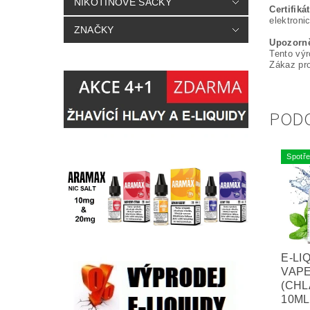
NIKOTINOVÉ SÁČKY
Certifik
elektroni
ZNAČKY
Upozorně
Tento výr
Zákaz pr
POD
Spotře
E-LI
VAPE
(CHL
10ML