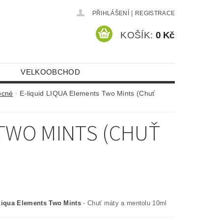
|
PŘIHLÁŠENÍ
REGISTRACE
KOŠÍK:
0 Kč
VELKOOBCHOD
ocné
E-liquid LIQUA Elements Two Mints (Chuť
 TWO MINTS (CHUŤ
Liqua Elements Two Mints
- Chuť máty a mentolu 10ml