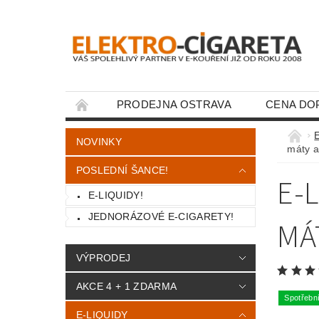
PRODEJNA OSTRAVA
CENA DO
KONTAKTY
E
NOVINKY
máty a
POSLEDNÍ ŠANCE!
E-
E-LIQUIDY!
JEDNORÁZOVÉ E-CIGARETY!
MÁ
VÝPRODEJ
AKCE 4 + 1 ZDARMA
Spotřebn
E-LIQUIDY