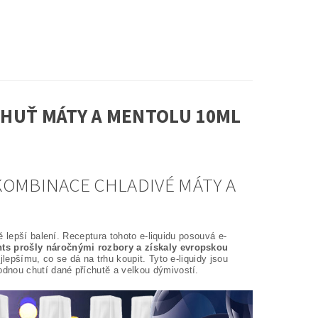
 CHUŤ MÁTY A MENTOLU 10ML
KOMBINACE CHLADIVÉ MÁTY A
tě lepší balení. Receptura tohoto e-liquidu posouvá e-
ts prošly náročnými rozbory a získaly evropskou
epšímu, co se dá na trhu koupit. Tyto e-liquidy jsou
nou chutí dané příchutě a velkou dýmivostí.