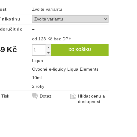
ost
Zvolte variantu
 nikotinu
doručit do
–
od 123 Kč
bez DPH
49 Kč
Liqua
Ovocné e-liquidy Liqua Elements
e
10ml
2 roky
Tisk
Dotaz
Hlídat cenu a
dostupnost