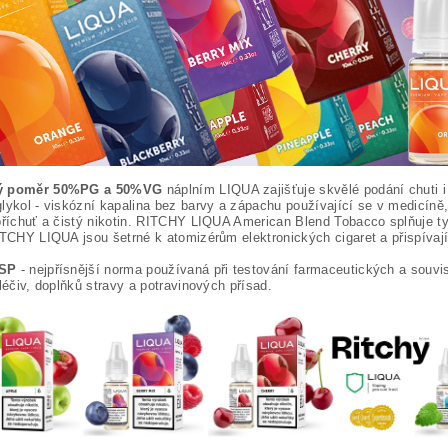
ý poměr 50%PG a 50%VG
náplním LIQUA zajišťuje skvělé podání chuti i
lykol - viskózní kapalina bez barvy a zápachu používající se v medicíně, 
příchuť a čistý nikotin. RITCHY LIQUA American Blend Tobacco splňuje t
ITCHY LIQUA jsou šetrné k atomizérům elektronických cigaret a přispívají t
SP
- nejpřísnější norma používaná při testování farmaceutických a souvisej
 léčiv, doplňků stravy a potravinových přísad.