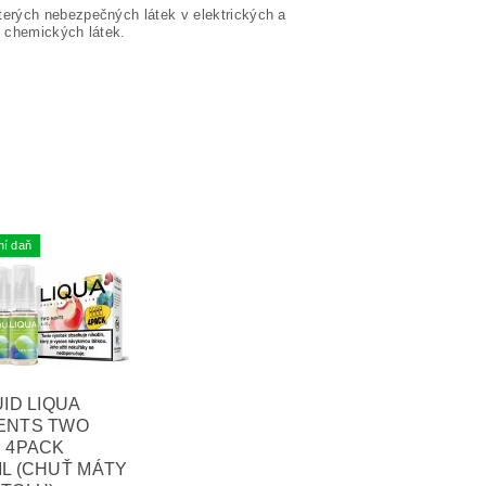
terých nebezpečných látek v elektrických a
í chemických látek.
ní daň
UID LIQUA
ENTS TWO
 4PACK
L (CHUŤ MÁTY