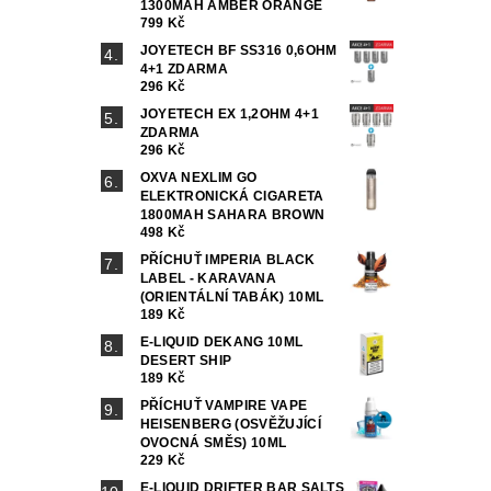
1300MAH AMBER ORANGE
799 Kč
JOYETECH BF SS316 0,6OHM
4+1 ZDARMA
296 Kč
JOYETECH EX 1,2OHM 4+1
ZDARMA
296 Kč
OXVA NEXLIM GO
ELEKTRONICKÁ CIGARETA
1800MAH SAHARA BROWN
498 Kč
PŘÍCHUŤ IMPERIA BLACK
LABEL - KARAVANA
(ORIENTÁLNÍ TABÁK) 10ML
189 Kč
E-LIQUID DEKANG 10ML
DESERT SHIP
189 Kč
PŘÍCHUŤ VAMPIRE VAPE
HEISENBERG (OSVĚŽUJÍCÍ
OVOCNÁ SMĚS) 10ML
229 Kč
E-LIQUID DRIFTER BAR SALTS