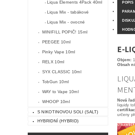
Liqua Elements 4Pack 40ml
POPIS
PARA
Liqua Mix - tabákové
DISKU
Liqua Mix - ovocné
HODNO
MINIFILL POPIČ! 15ml
PEEGEE 10ml
E-LI
Pinky Vape 10ml
Objem:
1
RELX 10ml
Obsah ni
SYX CLASSIC 10ml
LIQU
TobGun 10ml
MEN
WAY to Vape 10ml
Nová řad
WHOOP 10ml
liquidy t
certifika
S NIKOTINOVOU SOLI (SALT)
určeny p
HYBRIDNÍ (HYBRID)