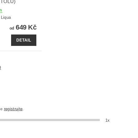
TOLU)
m
:
Liqua
649 Kč
od
DETAIL
0
se
registrujte
.
1x