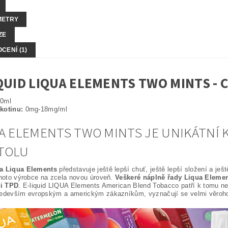
METRY
ZE
CENÍ (1)
QUID LIQUA ELEMENTS TWO MINTS -
0ml
kotinu:
0mg-18mg/ml
A ELEMENTS TWO MINTS JE UNIKÁTNÍ 
TOLU
a Liqua Elements
představuje ještě lepší chuť, ještě lepší složení a ješ
ohoto výrobce na zcela novou úroveň.
Veškeré náplně řady Liqua Elemen
ci TPD
. E-liquid LIQUA Elements American Blend Tobacco patří k tomu nejl
ředevším evropským a americkým zákazníkům, vyznačují se velmi věrohod