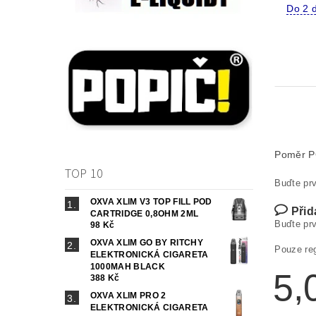
Do 2 
Poměr 
TOP 10
Buďte prv
OXVA XLIM V3 TOP FILL POD
Přid
CARTRIDGE 0,8OHM 2ML
Buďte prv
98 Kč
OXVA XLIM GO BY RITCHY
Pouze re
ELEKTRONICKÁ CIGARETA
1000MAH BLACK
5,
388 Kč
OXVA XLIM PRO 2
ELEKTRONICKÁ CIGARETA