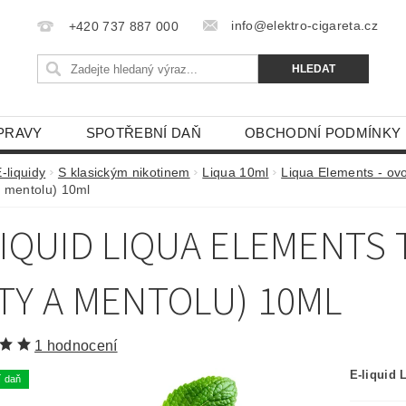
info@elektro-cigareta.cz
+420 737 887 000
PRAVY
SPOTŘEBNÍ DAŇ
OBCHODNÍ PODMÍNKY
-liquidy
S klasickým nikotinem
Liqua 10ml
Liqua Elements - ov
 mentolu) 10ml
LIQUID LIQUA ELEMENTS
TY A MENTOLU) 10ML
1 hodnocení
E-liquid 
í daň