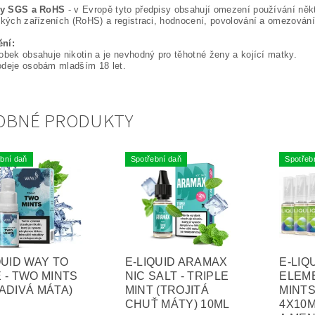
áty SGS a RoHS
- v Evropě tyto předpisy obsahují omezení používání něk
ckých zařízeních (RoHS) a registraci, hodnocení, povolování a omezován
ní:
obek obsahuje nikotin a je nevhodný pro těhotné ženy a kojící matky.
odeje osobám mladším 18 let.
OBNÉ PRODUKTY
bní daň
Spotřební daň
Spotřeb
QUID WAY TO
E-LIQUID ARAMAX
E-LIQ
 - TWO MINTS
NIC SALT - TRIPLE
ELEM
ADIVÁ MÁTA)
MINT (TROJITÁ
MINTS
CHUŤ MÁTY) 10ML
4X10M