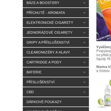
BÁZE A BOOSTERY
PŘÍCHUTĚ - AROMATA
ELEKTRONICKÉ CIGARETY
JEDNORÁZOVÉ CIGARETY
GRIPY A PŘÍSLUŠENSTVÍ
Vyvážen
Propyleng
CLEAROMIZÉRY A HLAVY
se přidá 
liquidy R
CARTRIDGE A PODY
Norma U
a čistotu
BATERIE
PŘÍSLUŠENSTVÍ
CBD
DÁRKOVÉ POUKAZY