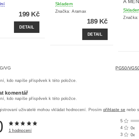
A MEN
dní
Skladem
Sklade
Značka:
Aramax
199 Kč
Značka
189 Kč
DETAIL
DETAIL
PG/VG
PG50/VG5
ní, kdo napíše příspěvek k této položce.
at komentář
ní, kdo napíše příspěvek k této položce.
gistrovaní uživatelé mohou vkládat hodnocení. Prosím
přihlaste se
nebo 
0
5
4
0x
1 hodnocení
3
0x