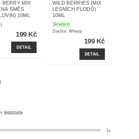
- BERRY MIX
WILD BERRIES (MIX
CNÁ SMĚS
LESNÍCH PLODŮ)
OVIN) 10ML
10ML
í
Skladem
Značka:
Whoop
199 Kč
199 Kč
DETAIL
DETAIL
0
se
registrujte
.
1x