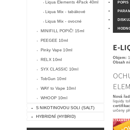
Liqua Elements 4Pack 40ml
POPIS
PARA
Liqua Mix - tabákové
DISKU
Liqua Mix - ovocné
HODNO
MINIFILL POPIČ! 15ml
PEEGEE 10ml
E-LI
Pinky Vape 10ml
Objem:
1
RELX 10ml
Obsah ni
SYX CLASSIC 10ml
OCHU
TobGun 10ml
ELEM
WAY to Vape 10ml
Nová řad
WHOOP 10ml
liquidy t
certifika
S NIKOTINOVOU SOLI (SALT)
určeny p
HYBRIDNÍ (HYBRID)