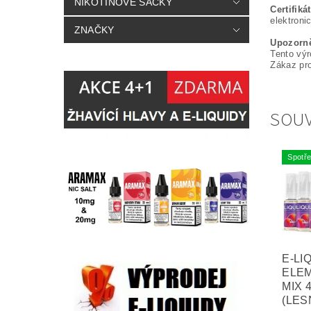
NIKOTINOVÉ SÁČKY
Certifik
elektroni
ZNAČKY
Upozorně
Tento výr
Zákaz pr
SOUV
Spotře
E-LI
ELE
MIX 
(LES