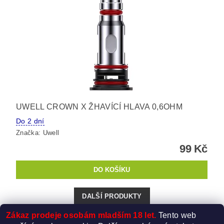
UWELL CROWN X ŽHAVÍCÍ HLAVA 0,6OHM
Do 2 dní
Značka:
Uwell
99 Kč
DALŠÍ PRODUKTY
Zákaz prodeje osobám mladším 18 let.
Tento web
1
2