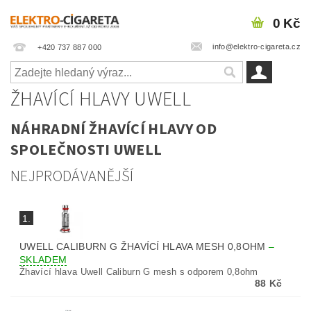
0 Kč
info@elektro-cigareta.cz
+420 737 887 000
ŽHAVÍCÍ HLAVY UWELL
NÁHRADNÍ ŽHAVÍCÍ HLAVY OD
SPOLEČNOSTI UWELL
NEJPRODÁVANĚJŠÍ
1.
UWELL CALIBURN G ŽHAVÍCÍ HLAVA MESH 0,8OHM
–
SKLADEM
Žhavící hlava Uwell Caliburn G mesh s odporem 0,8ohm
88 Kč