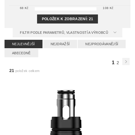
68
Kč
108
Kč
POLOŽEK K ZOBRAZENÍ:
21
FILTR PODLE PARAMETRŮ, VLASTNOSTÍ A VÝROBCŮ
NEJLEVNĚJŠÍ
NEJDRAŽŠÍ
NEJPRODÁVANĚJŠÍ
ABECEDNĚ
1
2
21
položek celkem