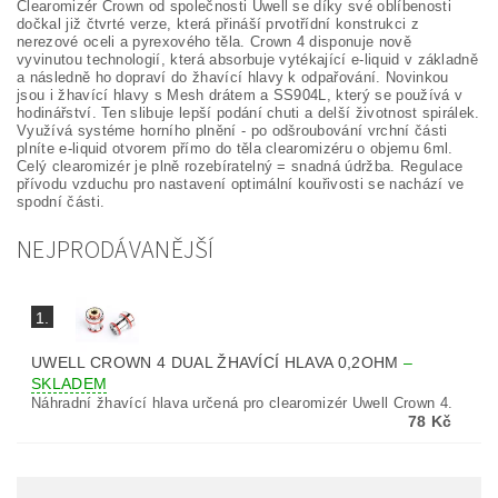
Clearomizér Crown od společnosti Uwell se díky své oblíbenosti
dočkal již čtvrté verze, která přináší prvotřídní konstrukci z
nerezové oceli a pyrexového těla. Crown 4 disponuje nově
vyvinutou technologií, která absorbuje vytékající e-liquid v základně
a následně ho dopraví do žhavící hlavy k odpařování. Novinkou
jsou i žhavící hlavy s Mesh drátem a SS904L, který se používá v
hodinářství. Ten slibuje lepší podání chuti a delší životnost spirálek.
Využívá systéme horního plnění - po odšroubování vrchní části
plníte e-liquid otvorem přímo do těla clearomizéru o objemu 6ml.
Celý clearomizér je plně rozebíratelný = snadná údržba. Regulace
přívodu vzduchu pro nastavení optimální kouřivosti se nachází ve
spodní části.
NEJPRODÁVANĚJŠÍ
1.
UWELL CROWN 4 DUAL ŽHAVÍCÍ HLAVA 0,2OHM
–
SKLADEM
Náhradní žhavící hlava určená pro clearomizér Uwell Crown 4.
78 Kč