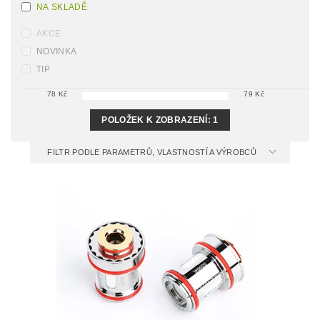
NA SKLADĚ
AKCE
NOVINKA
TIP
78
Kč
79
Kč
POLOŽEK K ZOBRAZENÍ:
1
FILTR PODLE PARAMETRŮ, VLASTNOSTÍ A VÝROBCŮ