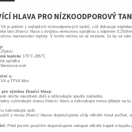
ÍCÍ HLAVA PRO NÍZKOODPOROVÝ TA
 je jedním z nejlepších nízkoodporových tanků, což dokazuje nepřebern
aké tato žhavící hlava s dvojitou nerezovou spirálkou s odporem 0,25ohm
režimu nastavování teploty. V tomto režimu se už nestane, že by se vám 
y:
,25ohm
ná teplota:
175°C-285°C
tá spirálka
Nerezová ocel
ilní s:
V4 a TFV4 Mini
e pro výměnu žhavící hlavy:
ank otočte náustkem dolů a odšroubujte spodní základnu.
ladny vyšroubujte starou žhavící hlavu a našroubujte novou (dbejte na to
.
nu našroubujte zpět.
oužití s novou žhavící hlavou doporučujeme vždy několik minut počkat, a
ní:
Před prvním použitím doporučujeme nakapat několik kapek e-liquidu 