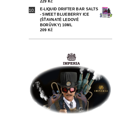
229 Kč
E-LIQUID DRIFTER BAR SALTS
- SWEET BLUEBERRY ICE
(ŠŤAVNATÉ LEDOVÉ
BORŮVKY) 10ML
209 Kč