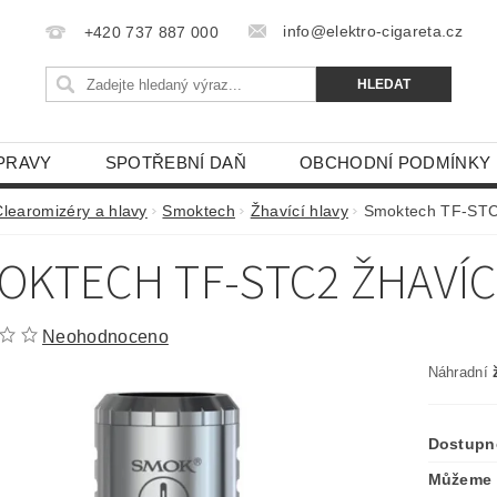
info@elektro-cigareta.cz
+420 737 887 000
PRAVY
SPOTŘEBNÍ DAŇ
OBCHODNÍ PODMÍNKY
Clearomizéry a hlavy
Smoktech
Žhavící hlavy
Smoktech TF-STC2
OKTECH TF-STC2 ŽHAVÍC
Neohodnoceno
Náhradní
Dostupn
Můžeme 