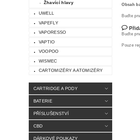
Žhavící hlavy
Obsah ba
UWELL
Buďte prv
VAPEFLY
Přid
VAPORESSO
Buďte prv
VAPTIO
Pouze re
VOOPOO
WISMEC
CARTOMIZÉRY A ATOMIZÉRY
CARTRIDGE A PODY
BATERIE
PŘÍSLUŠENSTVÍ
CBD
DÁRKOVÉ POUKAZY