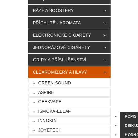
BÁZE A BOOSTERY
PŘÍCHUTĚ - AROMATA
ELEKTRONICKÉ CIGARETY
JEDNORÁZOVÉ CIGARETY
GRIPY A PŘÍSLUŠENSTVÍ
CLEAROMIZÉRY A HLAVY
GREEN SOUND
ASPIRE
GEEKVAPE
ISMOKA-ELEAF
POPIS
INNOKIN
DISKU
JOYETECH
HODN