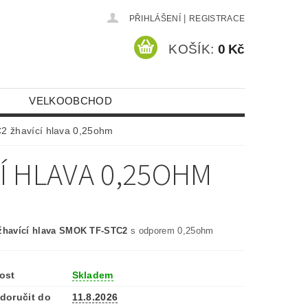
|
PŘIHLÁŠENÍ
REGISTRACE
KOŠÍK:
0 Kč
VELKOOBCHOD
 žhavící hlava 0,25ohm
Í HLAVA 0,25OHM
žhavící hlava SMOK TF-STC2
s odporem 0,25ohm
ost
Skladem
doručit do
11.8.2026