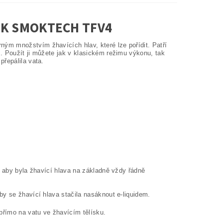
NK SMOKTECH TFV4
ým množstvím žhavících hlav, které lze pořídit. Patří
. Použít ji můžete jak v klasickém režimu výkonu, tak
přepálila vata.
, aby byla žhavící hlava na základně vždy řádně
by se žhavící hlava stačila nasáknout e-liquidem.
přímo na vatu ve žhavícím tělísku.