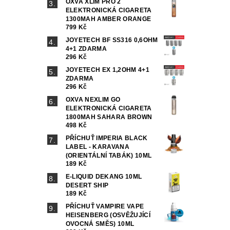
OXVA XLIM PRO 2
ELEKTRONICKÁ CIGARETA
1300MAH AMBER ORANGE
799 Kč
JOYETECH BF SS316 0,6OHM
4+1 ZDARMA
296 Kč
JOYETECH EX 1,2OHM 4+1
ZDARMA
296 Kč
OXVA NEXLIM GO
ELEKTRONICKÁ CIGARETA
1800MAH SAHARA BROWN
498 Kč
PŘÍCHUŤ IMPERIA BLACK
LABEL - KARAVANA
(ORIENTÁLNÍ TABÁK) 10ML
189 Kč
E-LIQUID DEKANG 10ML
DESERT SHIP
189 Kč
PŘÍCHUŤ VAMPIRE VAPE
HEISENBERG (OSVĚŽUJÍCÍ
OVOCNÁ SMĚS) 10ML