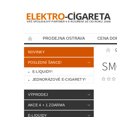
PRODEJNA OSTRAVA
CENA DO
KONTAKTY
NOVINKY
SM
POSLEDNÍ ŠANCE!
E-LIQUIDY!
JEDNORÁZOVÉ E-CIGARETY!
VÝPRODEJ
AKCE 4 + 1 ZDARMA
E-LIQUIDY