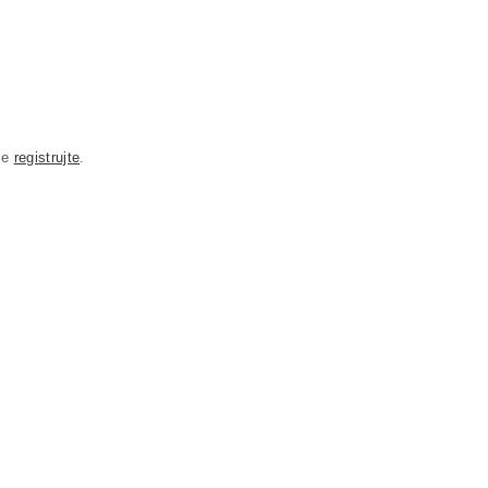
se
registrujte
.