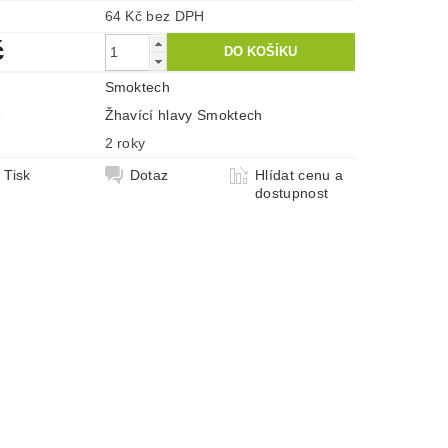
64 Kč bez DPH
č
Smoktech
e
Žhavící hlavy Smoktech
2 roky
Tisk
Dotaz
Hlídat cenu a
dostupnost