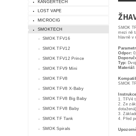
KANGERTECH
LOST VAPE
ŽHAV
MICROCIG
SMOK TFV4
SMOKTECH
mezi ně t
hlavně v 
SMOK TFV16
Parametr
SMOK TFV12
Odpor:
0
Doporuče
SMOK TFV12 Prince
Typ:
Dvoji
Materiál:
SMOK TFV9 Mini
SMOK TFV8
Kompatib
SMOK TF
SMOK TFV8 X-Baby
Instrukc
SMOK TFV8 Big Baby
1. TFV4 t
2. Ze zák
SMOK TFV8 Baby
dotažená)
3. Základ
SMOK TF Tank
4. Před p
SMOK Spirals
Upozorně