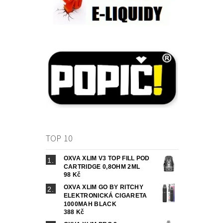
TOP 10
OXVA XLIM V3 TOP FILL POD
CARTRIDGE 0,8OHM 2ML
98 Kč
OXVA XLIM GO BY RITCHY
ELEKTRONICKÁ CIGARETA
1000MAH BLACK
388 Kč