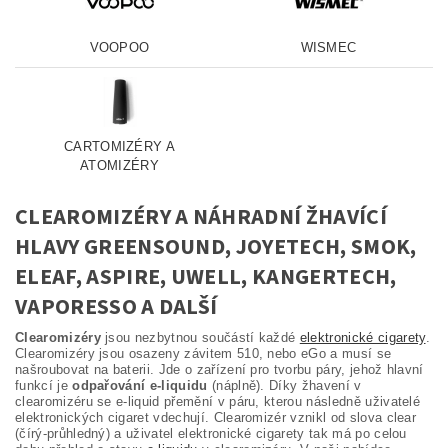
VOOPOO
WISMEC
CARTOMIZÉRY A
ATOMIZÉRY
CLEAROMIZÉRY A NÁHRADNÍ ŽHAVÍCÍ
HLAVY GREENSOUND, JOYETECH, SMOK,
ELEAF, ASPIRE, UWELL, KANGERTECH,
VAPORESSO A DALŠÍ
Clearomizéry
jsou nezbytnou součástí každé
elektronické cigarety
.
Clearomizéry jsou osazeny závitem 510, nebo eGo a musí se
našroubovat na baterii. Jde o zařízení pro tvorbu páry, jehož hlavní
funkcí je
odpařování e-liquidu
(náplně). Díky žhavení v
clearomizéru se e-liquid přemění v páru, kterou následně uživatelé
elektronických cigaret vdechují. Clearomizér vznikl od slova clear
(čírý-průhledný) a uživatel elektronické cigarety tak má po celou