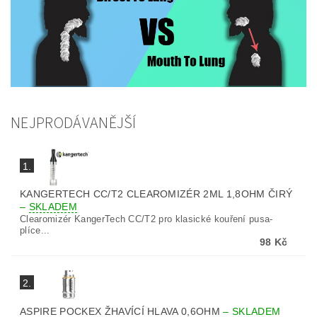
NEJPRODÁVANĚJŠÍ
1.
KANGERTECH CC/T2 CLEAROMIZÉR 2ML 1,8OHM ČIRÝ
–
SKLADEM
Clearomizér KangerTech CC/T2 pro klasické kouření pusa-
plíce...
98 Kč
2.
ASPIRE POCKEX ŽHAVÍCÍ HLAVA 0,6OHM
–
SKLADEM