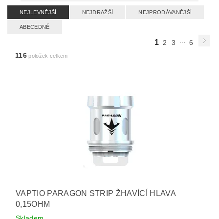
NEJLEVNĚJŠÍ
NEJDRAŽŠÍ
NEJPRODÁVANĚJŠÍ
ABECEDNĚ
...
1
2
3
6
116
položek celkem
VAPTIO PARAGON STRIP ŽHAVÍCÍ HLAVA
0,15OHM
Skladem