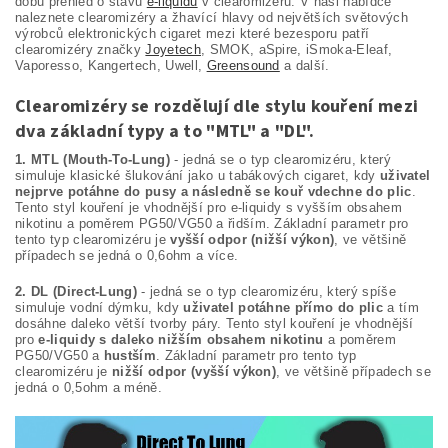
dobu přehled o stavu
e-liquidu
v clearomizéru. V naši nabídce
naleznete clearomizéry a žhavící hlavy od největších světových
výrobců elektronických cigaret mezi které bezesporu patří
clearomizéry značky
Joyetech
, SMOK, aSpire, iSmoka-Eleaf,
Vaporesso, Kangertech, Uwell,
Greensound
a další.
Clearomizéry se rozdělují dle stylu kouření mezi
dva základní typy a to "MTL" a "DL".
1. MTL (Mouth-To-Lung)
- jedná se o typ clearomizéru, který
simuluje klasické šlukování jako u tabákových cigaret, kdy
uživatel
nejprve potáhne do pusy a následně se kouř vdechne do plic
.
Tento styl kouření je vhodnější pro e-liquidy s vyšším obsahem
nikotinu a poměrem PG50/VG50 a řidším. Základní parametr pro
tento typ clearomizéru je
vyšší odpor (nižší výkon)
, ve většině
případech se jedná o 0,6ohm a více.
2. DL (Direct-Lung)
- jedná se o typ clearomizéru, který spíše
simuluje vodní dýmku, kdy
uživatel potáhne přímo do plic
a tím
dosáhne daleko větší tvorby páry. Tento styl kouření je vhodnější
pro
e-liquidy s daleko nižším obsahem nikotinu
a poměrem
PG50/VG50 a
hustším
. Základní parametr pro tento typ
clearomizéru je
nižší odpor (vyšší výkon)
, ve většině případech se
jedná o 0,5ohm a méně.