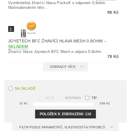
Vyměnitelná žhavící hlava PockeX s odporem 0,6ohm.
Našroubováním této...
98 Kč
3.
JOYETECH BFC ŽHAVÍCÍ HLAVA MESH 0,8OHM
–
SKLADEM
Žhavící hlava Joyetech BFC Mesh o odporu 0,8ohm.
78 Kč
ZOBRAZIT VÍCE
NA SKLADĚ
AKCE
NOVINKA
TIP
15
Kč
599
Kč
POLOŽEK K ZOBRAZENÍ:
116
FILTR PODLE PARAMETRŮ, VLASTNOSTÍ A VÝROBCŮ