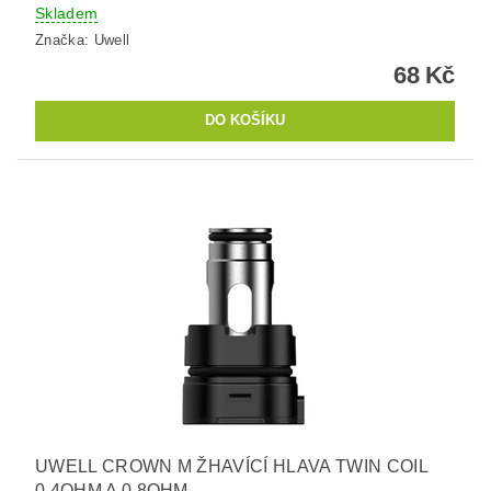
Skladem
Značka:
Uwell
68 Kč
UWELL CROWN M ŽHAVÍCÍ HLAVA TWIN COIL
0,4OHM A 0,8OHM