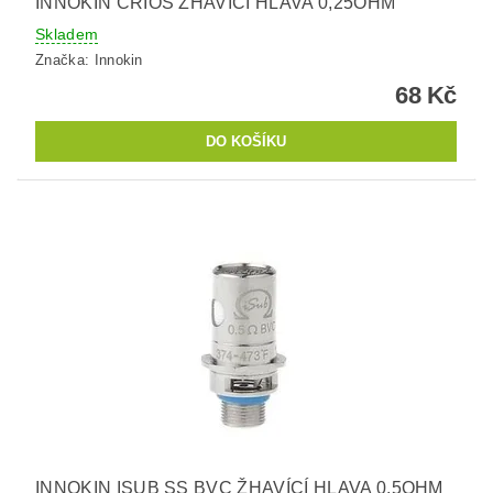
INNOKIN CRIOS ŽHAVÍCÍ HLAVA 0,25OHM
Skladem
Značka:
Innokin
68 Kč
INNOKIN ISUB SS BVC ŽHAVÍCÍ HLAVA 0,5OHM