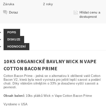
Záruka
2 roky
Dotaz
Hlídat cenu a
dostupnost
POPIS
DISKUZE
HODNOCENÍ
10KS ORGANICKÉ BAVLNY WICK N VAPE
COTTON BACON PRIME
Cotton Bacon Prime - jedná se o alternativu k oblíbené vatě Cotton
Bacon V2, která byla nově vyvinuta pro ještě lepší savost a podání
chuti. Díky vláknům silnějším o 33% je dosaženo vyšší savosti a
pevnosti.
Obsah balení:
10ks plátků Wick n Vape Cotton Bacon Prime
Vyrobeno v USA