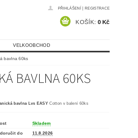
|
PŘIHLÁŠENÍ
REGISTRACE
KOŠÍK:
0 Kč
VELKOOBCHOD
á bavlna 60ks
KÁ BAVLNA 60KS
anická bavlna Lvs EASY
Cotton v balení 60ks
ost
Skladem
doručit do
11.8.2026