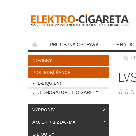
PRODEJNA OSTRAVA
CENA DO
KONTAKTY
P
NOVINKY
LV
POSLEDNÍ ŠANCE!
E-LIQUIDY!
JEDNORÁZOVÉ E-CIGARETY!
VÝPRODEJ
AKCE 4 + 1 ZDARMA
E-LIQUIDY