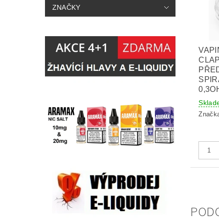
ZNAČKY
VAPI
CLA
PŘE
SPIR
0,3O
Sklad
Značk
POD