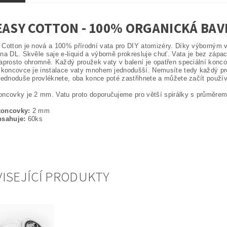
EASY COTTON - 100% ORGANICKÁ BAV
Cotton je nová a 100% přírodní vata pro DIY atomizéry. Díky výborným vl
na DL. Skvěle saje e-liquid a výborně prokresluje chuť. Vata je bez zápa
aprosto ohromně. Každý proužek vaty v balení je opatřen speciální konco
 koncovce je instalace vaty mnohem jednodušší. Nemusíte tedy každý prouž
jednoduše provléknete, oba konce poté zastřihnete a můžete začít použív
ncovky je 2 mm. Vatu proto doporučujeme pro větší spirálky s průměre
koncovky:
2 mm
bsahuje:
60ks
ISEJÍCÍ PRODUKTY