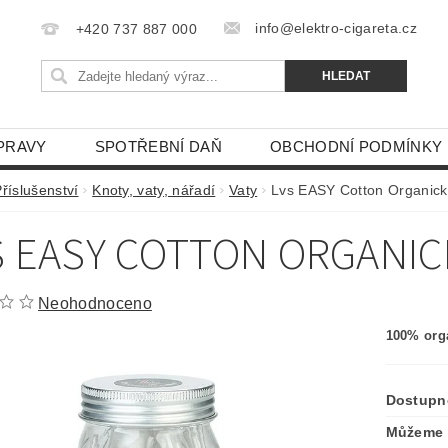
info@elektro-cigareta.cz
+420 737 887 000
PRAVY
SPOTŘEBNÍ DAŇ
OBCHODNÍ PODMÍNKY
říslušenství
Knoty, vaty, nářadí
Vaty
Lvs EASY Cotton Organick
S EASY COTTON ORGANIC
Neohodnoceno
100% org
Dostupn
Můžeme 