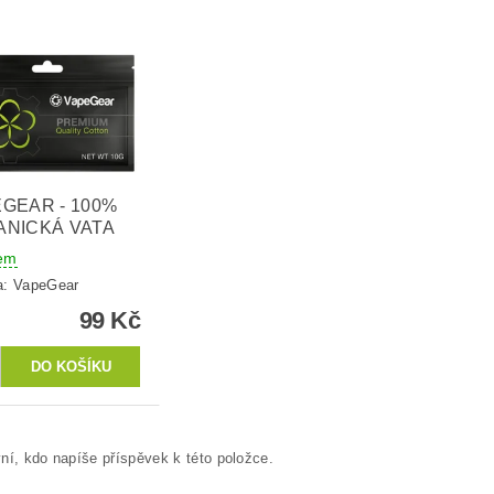
GEAR - 100%
NICKÁ VATA
em
a:
VapeGear
99 Kč
ní, kdo napíše příspěvek k této položce.