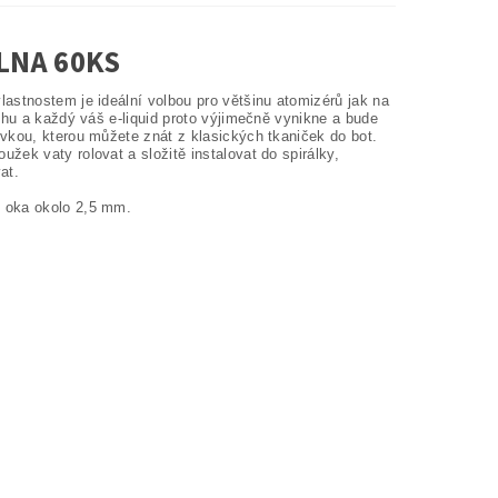
LNA 60KS
astnostem je ideální volbou pro většinu atomizérů jak na
chu a každý váš e-liquid proto výjimečně vynikne a bude
vkou, kterou můžete znát z klasických tkaniček do bot.
ek vaty rolovat a složitě instalovat do spirálky,
at.
m oka okolo 2,5 mm.