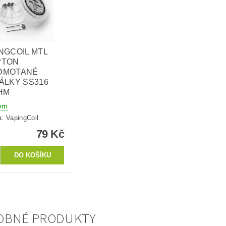
NGCOIL MTL
PTON
DMOTANÉ
ÁLKY SS316
HM
em
a:
VapingCoil
79 Kč
OBNÉ PRODUKTY