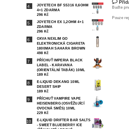
Přid
JOYETECH BF SS316 0,6OHM
Buďte prv
4+1 ZDARMA
296 Kč
Pouze re
JOYETECH EX 1,2OHM 4+1
ZDARMA
296 Kč
OXVA NEXLIM GO
ELEKTRONICKÁ CIGARETA
1800MAH SAHARA BROWN
498 Kč
PŘÍCHUŤ IMPERIA BLACK
LABEL - KARAVANA
(ORIENTÁLNÍ TABÁK) 10ML
189 Kč
E-LIQUID DEKANG 10ML
DESERT SHIP
189 Kč
PŘÍCHUŤ VAMPIRE VAPE
HEISENBERG (OSVĚŽUJÍCÍ
OVOCNÁ SMĚS) 10ML
229 Kč
E-LIQUID DRIFTER BAR SALTS
- SWEET BLUEBERRY ICE