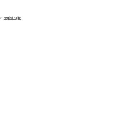
se
registrujte
.