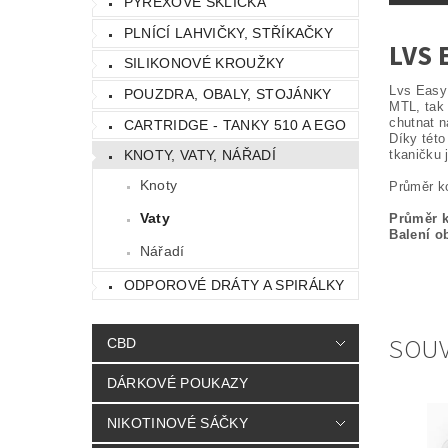
PYREXOVÉ SKLÍČKA
PLNÍCÍ LAHVIČKY, STŘÍKAČKY
LVS 
SILIKONOVÉ KROUŽKY
Lvs Easy 
POUZDRA, OBALY, STOJÁNKY
MTL, tak 
chutnat n
CARTRIDGE - TANKY 510 A EGO
Díky této
tkaničku 
KNOTY, VATY, NÁŘADÍ
Knoty
Průměr ko
Vaty
Průměr 
Balení o
Nářadí
ODPOROVÉ DRÁTY A SPIRÁLKY
SOUV
CBD
DÁRKOVÉ POUKAZY
NIKOTINOVÉ SÁČKY