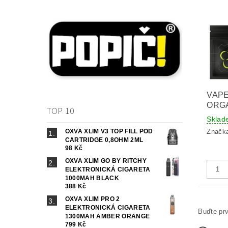
VAPE
ORGA
TOP 10
Sklad
OXVA XLIM V3 TOP FILL POD
Značk
CARTRIDGE 0,8OHM 2ML
98 Kč
OXVA XLIM GO BY RITCHY
ELEKTRONICKÁ CIGARETA
1000MAH BLACK
388 Kč
OXVA XLIM PRO 2
ELEKTRONICKÁ CIGARETA
Buďte prv
1300MAH AMBER ORANGE
799 Kč