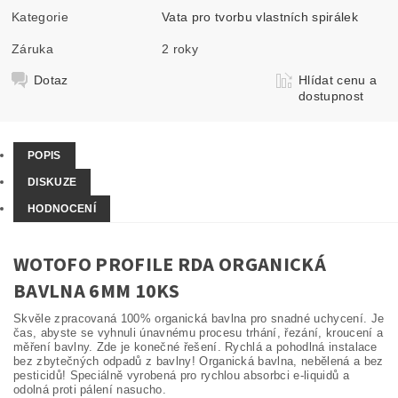
Kategorie
Vata pro tvorbu vlastních spirálek
Záruka
2 roky
Dotaz
Hlídat cenu a
dostupnost
POPIS
DISKUZE
HODNOCENÍ
WOTOFO PROFILE RDA ORGANICKÁ
BAVLNA 6MM 10KS
Skvěle zpracovaná 100% organická bavlna pro snadné uchycení. Je
čas, abyste se vyhnuli únavnému procesu trhání, řezání, kroucení a
měření bavlny. Zde je konečné řešení. Rychlá a pohodlná instalace
bez zbytečných odpadů z bavlny! Organická bavlna, nebělená a bez
pesticidů! Speciálně vyrobená pro rychlou absorbci e-liquidů a
odolná proti pálení nasucho.