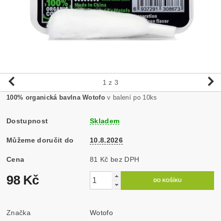
1
z 3
100% organická bavlna Wotofo
v balení po 10ks
Dostupnost
Skladem
Můžeme doručit do
10.8.2026
Cena
81 Kč bez DPH
98 Kč
Značka
Wotofo