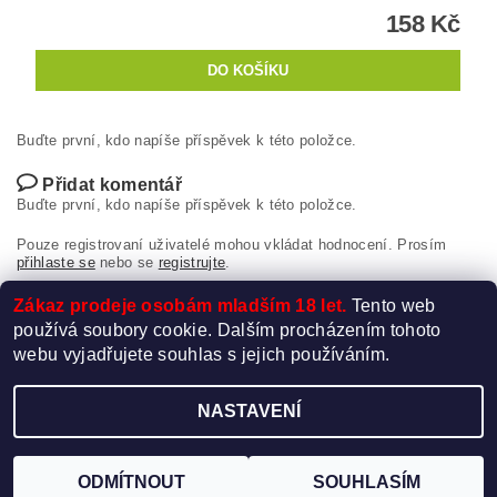
158 Kč
Buďte první, kdo napíše příspěvek k této položce.
Přidat komentář
Buďte první, kdo napíše příspěvek k této položce.
Pouze registrovaní uživatelé mohou vkládat hodnocení. Prosím
přihlaste se
nebo se
registrujte
.
Zákaz prodeje osobám mladším 18 let.
Tento web
používá soubory cookie. Dalším procházením tohoto
webu vyjadřujete souhlas s jejich používáním.
NASTAVENÍ
Upravit nastavení cookies
2026 ©
Elektro-Cigareta.cz
, všechna práva vyhrazena
Vytvořil Shoptet
ODMÍTNOUT
SOUHLASÍM