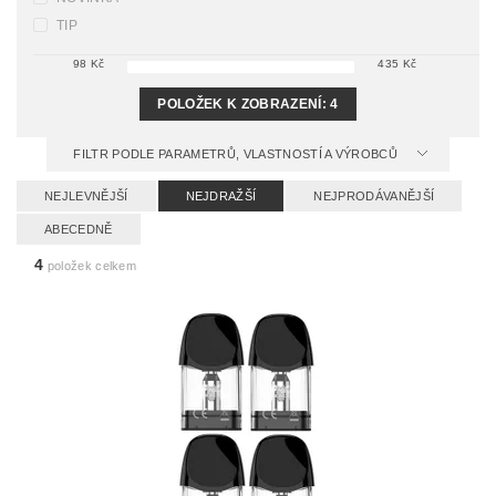
TIP
98
Kč
435
Kč
POLOŽEK K ZOBRAZENÍ:
4
FILTR PODLE PARAMETRŮ, VLASTNOSTÍ A VÝROBCŮ
NEJLEVNĚJŠÍ
NEJDRAŽŠÍ
NEJPRODÁVANĚJŠÍ
ABECEDNĚ
4
položek celkem