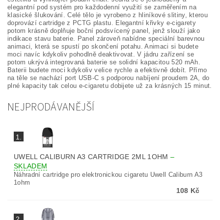
elegantní pod systém pro každodenní využití se zaměřením na
klasické šlukování. Celé tělo je vyrobeno z hliníkové slitiny, kterou
doprovází cartridge z PCTG plastu. Elegantní křivky e-cigarety
potom krásně doplňuje boční podsvícený panel, jenž slouží jako
indikace stavu baterie. Panel zároveň nabídne speciální barevnou
animaci, která se spustí po skončení potahu. Animaci si budete
moci navíc kdykoliv pohodlně deaktivovat. V jádru zařízení se
potom ukrývá integrovaná baterie se solidní kapacitou 520 mAh.
Baterii budete moci kdykoliv velice rychle a efektivně dobít. Přímo
na těle se nachází port USB-C s podporou nabíjení proudem 2A, do
plné kapacity tak celou e-cigaretu dobijete už za krásných 15 minut.
NEJPRODÁVANĚJŠÍ
1.
UWELL CALIBURN A3 CARTRIDGE 2ML 1OHM
–
SKLADEM
Náhradní cartridge pro elektronickou cigaretu Uwell Caliburn A3
1ohm
108 Kč
2.