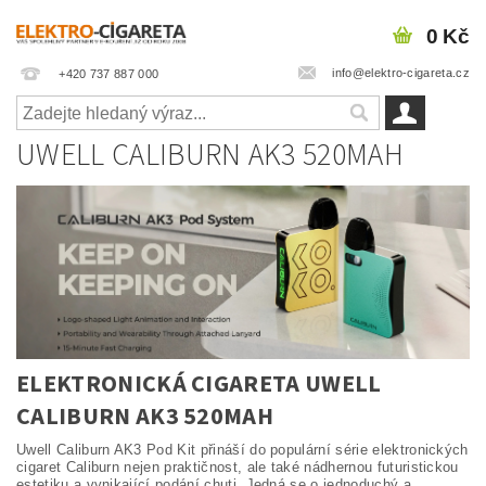
0 Kč
info@elektro-cigareta.cz
+420 737 887 000
UWELL CALIBURN AK3 520MAH
ELEKTRONICKÁ CIGARETA UWELL
CALIBURN AK3 520MAH
Uwell Caliburn AK3 Pod Kit přináší do populární série elektronických
cigaret Caliburn nejen praktičnost, ale také nádhernou futuristickou
estetiku a vynikající podání chuti. Jedná se o jednoduchý a