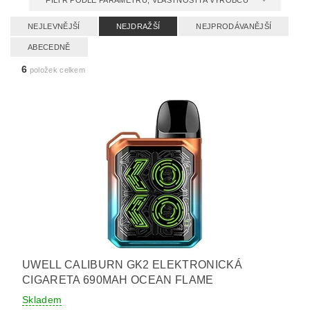
FILTR PODLE PARAMETRŮ, VLASTNOSTÍ A VÝROBCŮ
NEJLEVNĚJŠÍ
NEJDRAŽŠÍ
NEJPRODÁVANĚJŠÍ
ABECEDNĚ
6
položek celkem
UWELL CALIBURN GK2 ELEKTRONICKÁ
CIGARETA 690MAH OCEAN FLAME
Skladem