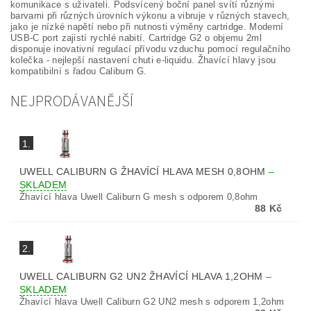
komunikace s uživateli. Podsvícený boční panel svítí různými
barvami při různých úrovních výkonu a vibruje v různých stavech,
jako je nízké napětí nebo při nutnosti výměny cartridge. Moderní
USB-C port zajistí rychlé nabití. Cartridge G2 o objemu 2ml
disponuje inovativní regulací přívodu vzduchu pomocí regulačního
kolečka - nejlepší nastavení chuti e-liquidu. Žhavící hlavy jsou
kompatibilní s řadou Caliburn G.
NEJPRODÁVANĚJŠÍ
1.
UWELL CALIBURN G ŽHAVÍCÍ HLAVA MESH 0,8OHM
–
SKLADEM
Žhavící hlava Uwell Caliburn G mesh s odporem 0,8ohm
88 Kč
2.
UWELL CALIBURN G2 UN2 ŽHAVÍCÍ HLAVA 1,2OHM
–
SKLADEM
Žhavící hlava Uwell Caliburn G2 UN2 mesh s odporem 1,2ohm