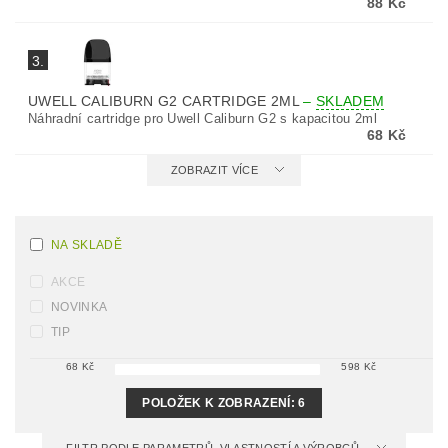
88 Kč
3.
UWELL CALIBURN G2 CARTRIDGE 2ML
–
SKLADEM
Náhradní cartridge pro Uwell Caliburn G2 s kapacitou 2ml
68 Kč
ZOBRAZIT VÍCE
NA SKLADĚ
AKCE
NOVINKA
TIP
68
Kč
598
Kč
POLOŽEK K ZOBRAZENÍ:
6