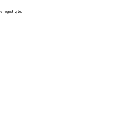
se
registrujte
.