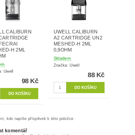
LL CALIBURN
UWELL CALIBURN
CARTRIDGE
A2 CARTRIDGE UN2
FECRAI
MESHED-H 2ML
HED-H 2ML
0,9OHM
HM
Skladem
em
Značka:
Uwell
a:
Uwell
88 Kč
98 Kč
ní, kdo napíše příspěvek k této položce.
at komentář