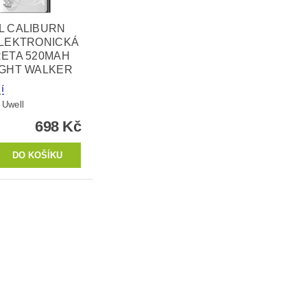
L CALIBURN
ELEKTRONICKÁ
RETA 520MAH
IGHT WALKER
í
:
Uwell
698 Kč