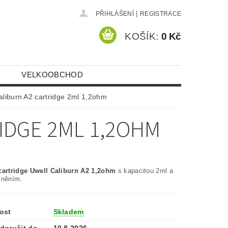
|
PŘIHLÁŠENÍ
REGISTRACE
KOŠÍK:
0 Kč
VELKOOBCHOD
aliburn A2 cartridge 2ml 1,2ohm
IDGE 2ML 1,2OHM
artridge Uwell Caliburn A2 1,2ohm
s kapacitou 2ml a
lněním.
ost
Skladem