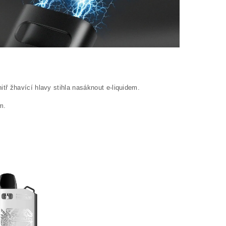
tř žhavící hlavy stihla nasáknout e-liquidem.
m.