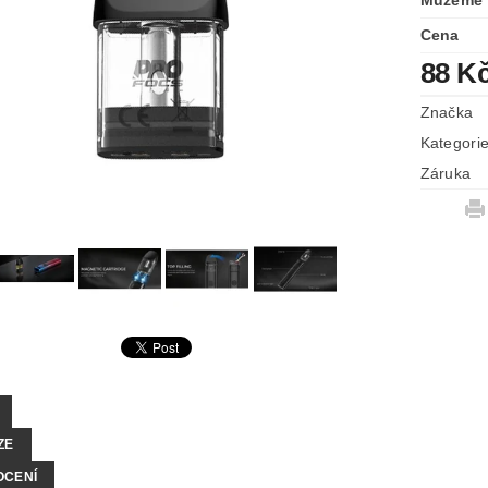
Můžeme 
Cena
88 K
Značka
Kategori
Záruka
ZE
OCENÍ