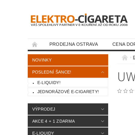
PRODEJNA OSTRAVA
CENA DO
KONTAKTY
E
NOVINKY
UW
POSLEDNÍ ŠANCE!
E-LIQUIDY!
JEDNORÁZOVÉ E-CIGARETY!
VÝPRODEJ
AKCE 4 + 1 ZDARMA
E-LIQUIDY