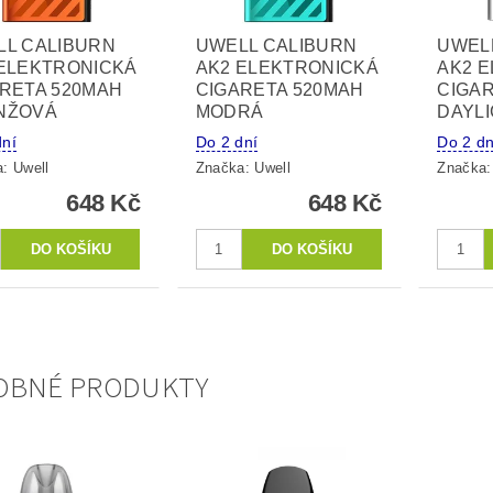
LL CALIBURN
UWELL CALIBURN
UWEL
ELEKTRONICKÁ
AK2 ELEKTRONICKÁ
AK2 
RETA 520MAH
CIGARETA 520MAH
CIGA
NŽOVÁ
MODRÁ
DAYL
dní
Do 2 dní
Do 2 dn
a:
Uwell
Značka:
Uwell
Značka
648 Kč
648 Kč
OBNÉ PRODUKTY