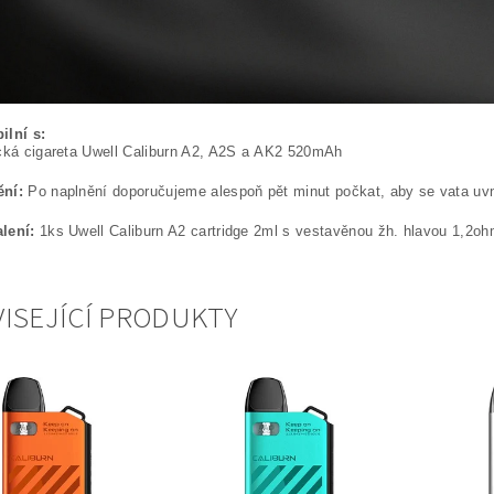
ilní s:
cká cigareta Uwell Caliburn A2, A2S a AK2 520mAh
ní:
Po naplnění doporučujeme alespoň pět minut počkat, aby se vata uvni
lení:
1ks Uwell Caliburn A2 cartridge 2ml s vestavěnou žh. hlavou 1,2oh
ISEJÍCÍ PRODUKTY