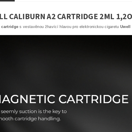
L CALIBURN A2 CARTRIDGE 2ML 1,2
 cartridge
s vestavěnou žhavící hlavou pro elektronickou cigaretu
Uwell