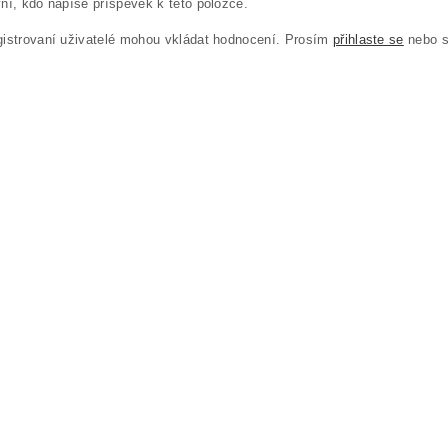
ní, kdo napíše příspěvek k této položce.
gistrovaní uživatelé mohou vkládat hodnocení. Prosím
přihlaste se
nebo 