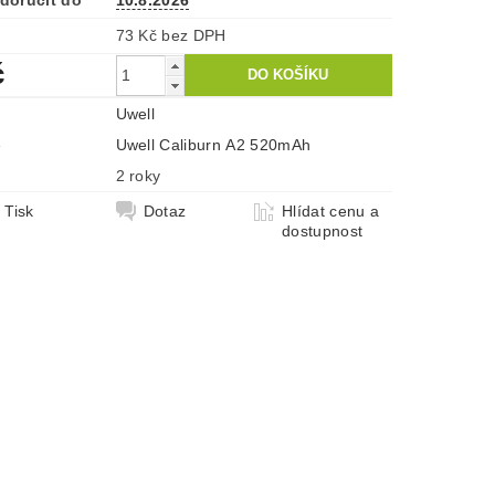
doručit do
10.8.2026
73 Kč bez DPH
č
Uwell
e
Uwell Caliburn A2 520mAh
2 roky
Tisk
Dotaz
Hlídat cenu a
dostupnost