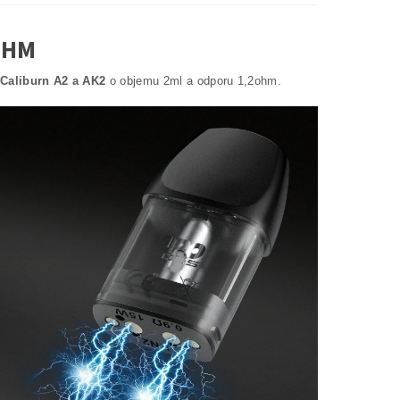
OHM
 Caliburn A2 a AK2
o objemu 2ml a odporu 1,2ohm.