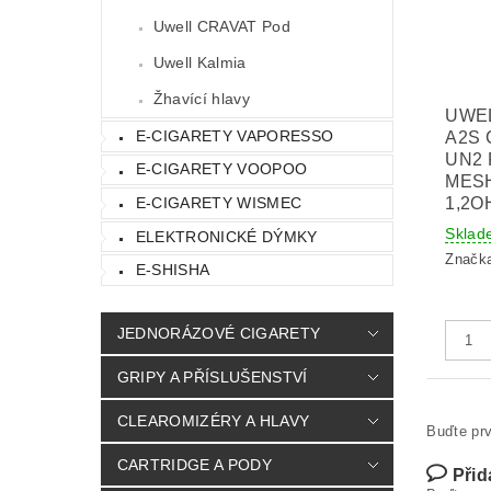
Uwell CRAVAT Pod
Uwell Kalmia
Žhavící hlavy
UWE
E-CIGARETY VAPORESSO
A2S 
UN2 
E-CIGARETY VOOPOO
MES
1,2O
E-CIGARETY WISMEC
Sklad
ELEKTRONICKÉ DÝMKY
Značk
E-SHISHA
JEDNORÁZOVÉ CIGARETY
GRIPY A PŘÍSLUŠENSTVÍ
CLEAROMIZÉRY A HLAVY
Buďte prv
CARTRIDGE A PODY
Přid