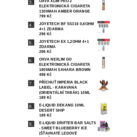
OXVA XLIM PRO 2
ELEKTRONICKÁ CIGARETA
1300MAH AMBER ORANGE
799 Kč
JOYETECH BF SS316 0,6OHM
4+1 ZDARMA
296 Kč
JOYETECH EX 1,2OHM 4+1
ZDARMA
296 Kč
OXVA NEXLIM GO
ELEKTRONICKÁ CIGARETA
1800MAH SAHARA BROWN
498 Kč
PŘÍCHUŤ IMPERIA BLACK
LABEL - KARAVANA
(ORIENTÁLNÍ TABÁK) 10ML
189 Kč
E-LIQUID DEKANG 10ML
DESERT SHIP
189 Kč
E-LIQUID DRIFTER BAR SALTS
- SWEET BLUEBERRY ICE
(ŠŤAVNATÉ LEDOVÉ