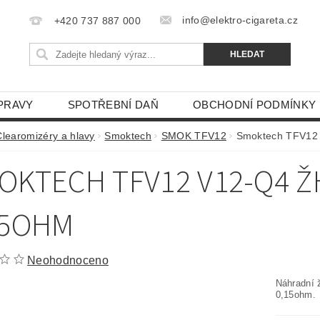
info@elektro-cigareta.cz
+420 737 887 000
PRAVY
SPOTŘEBNÍ DAŇ
OBCHODNÍ PODMÍNKY
Clearomizéry a hlavy
Smoktech
SMOK TFV12
Smoktech TFV12 
OKTECH TFV12 V12-Q4 Ž
15OHM
Neohodnoceno
Náhradní 
0,15ohm.