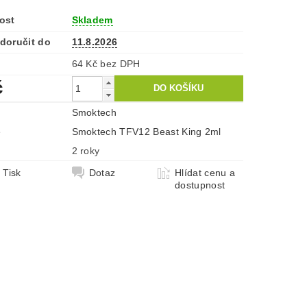
ost
Skladem
doručit do
11.8.2026
64 Kč bez DPH
č
Smoktech
e
Smoktech TFV12 Beast King 2ml
2 roky
Tisk
Dotaz
Hlídat cenu a
dostupnost