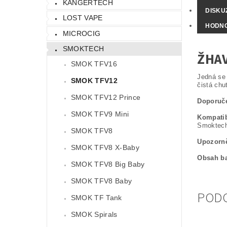
KANGERTECH
DISKU
LOST VAPE
HODN
MICROCIG
SMOKTECH
ŽHAV
SMOK TFV16
Jedná se
SMOK TFV12
čistá chuť
SMOK TFV12 Prince
Doporuč
SMOK TFV9 Mini
Kompatib
Smoktech
SMOK TFV8
Upozorně
SMOK TFV8 X-Baby
Obsah ba
SMOK TFV8 Big Baby
SMOK TFV8 Baby
POD
SMOK TF Tank
SMOK Spirals