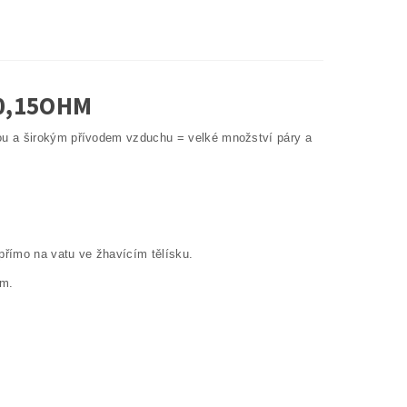
 0,15OHM
ou a širokým přívodem vzduchu = velké množství páry a
přímo na vatu ve žhavícím tělísku.
hm.