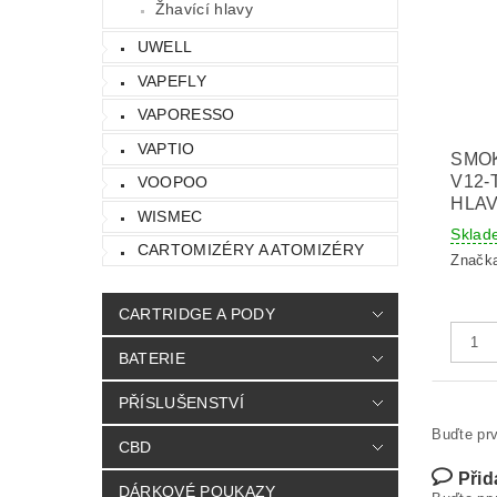
Žhavící hlavy
UWELL
VAPEFLY
VAPORESSO
VAPTIO
SMO
V12-
VOOPOO
HLAV
WISMEC
Sklad
CARTOMIZÉRY A ATOMIZÉRY
Značk
CARTRIDGE A PODY
BATERIE
PŘÍSLUŠENSTVÍ
Buďte prv
CBD
Přid
DÁRKOVÉ POUKAZY