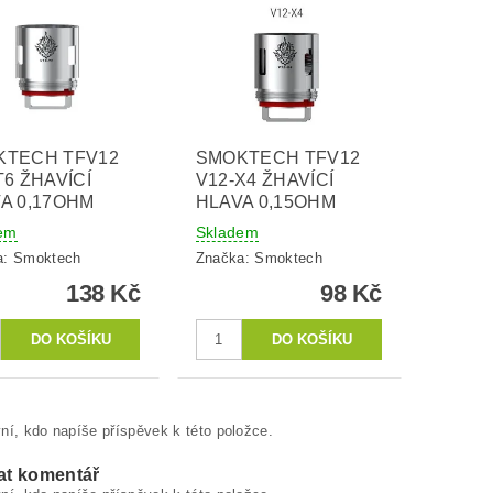
KTECH TFV12
SMOKTECH TFV12
T6 ŽHAVÍCÍ
V12-X4 ŽHAVÍCÍ
A 0,17OHM
HLAVA 0,15OHM
em
Skladem
a:
Smoktech
Značka:
Smoktech
138 Kč
98 Kč
ní, kdo napíše příspěvek k této položce.
at komentář