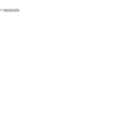
se
registrujte
.