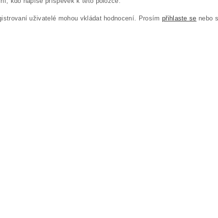
ní, kdo napíše příspěvek k této položce.
gistrovaní uživatelé mohou vkládat hodnocení. Prosím
přihlaste se
nebo 