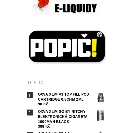
TOP 10
OXVA XLIM V3 TOP FILL POD
CARTRIDGE 0,8OHM 2ML
98 Kč
OXVA XLIM GO BY RITCHY
ELEKTRONICKÁ CIGARETA
1000MAH BLACK
388 Kč