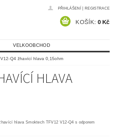
|
PŘIHLÁŠENÍ
REGISTRACE
KOŠÍK:
0 Kč
VELKOOBCHOD
V12-Q4 žhavící hlava 0,15ohm
HAVÍCÍ HLAVA
žhavící hlava Smoktech TFV12 V12-Q4 s odporem