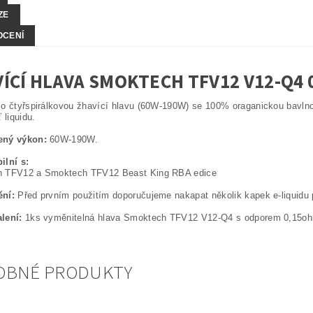
ZE
OCENÍ
ÍCÍ HLAVA SMOKTECH TFV12 V12-Q4
 o čtyřspirálkovou žhavící hlavu (60W-190W) se 100% oraganickou bavln
 liquidu.
ený výkon:
60W-190W.
ilní s:
 TFV12 a Smoktech TFV12 Beast King RBA edice
ní:
Před prvním použitím doporučujeme nakapat několik kapek e-liquidu 
lení:
1ks vyměnitelná hlava Smoktech TFV12 V12-Q4 s odporem 0,15o
OBNÉ PRODUKTY