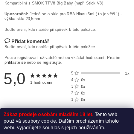
Kompatibilní s SMOK TFV8 Big Baby (např. Stick V8)
Upozornění:
Jedná se o sklo pro RBA Hlavu 5ml ( to je větší ) -
výška skla 23,5mm
Buďte první, kdo napíše příspěvek k této položce.
Přidat komentář
Buďte první, kdo napíše příspěvek k této položce.
Pouze registrovaní uživatelé mohou vkládat hodnocení. Prosím
přihlaste se
nebo se
registrujte
.
5,0
5
1x
4
0x
1 hodnocení
3
0x
2
0x
1
0x
Zákaz prodeje osobám mladším 18 let.
Tento web
používá soubory cookie. Dalším procházením tohoto
webu vyjadřujete souhlas s jejich používáním.