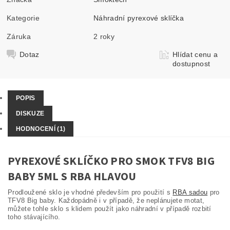
Kategorie
Náhradní pyrexové sklíčka
Záruka
2 roky
Dotaz
Hlídat cenu a
dostupnost
POPIS
DISKUZE
HODNOCENÍ (1)
PYREXOVÉ SKLÍČKO PRO SMOK TFV8 BIG
BABY 5ML S RBA HLAVOU
Prodloužené sklo je vhodné především pro použití s
RBA sadou
pro
TFV8 Big baby. Každopádně i v případě, že neplánujete motat,
můžete tohle sklo s klidem použít jako náhradní v případě rozbití
toho stávajícího.