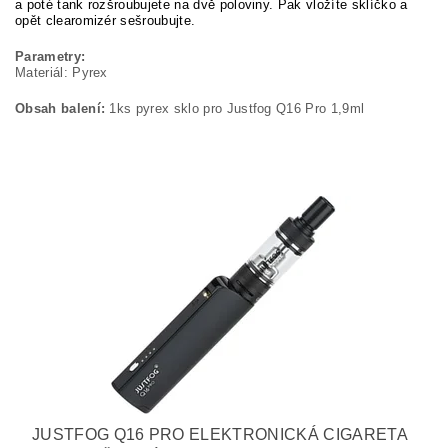
a poté tank rozšroubujete na dvě poloviny. Pak vložíte sklíčko a
opět clearomizér sešroubujte.
Parametry:
Materiál: Pyrex
Obsah balení:
1ks pyrex sklo pro Justfog Q16 Pro 1,9ml
JUSTFOG Q16 PRO ELEKTRONICKÁ CIGARETA