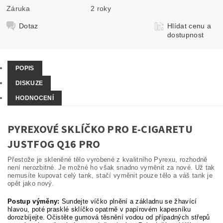
Záruka
2 roky
Dotaz
Hlídat cenu a
dostupnost
POPIS
DISKUZE
HODNOCENÍ
PYREXOVÉ SKLÍČKO PRO E-CIGARETU
JUSTFOG Q16 PRO
Přestože je skleněné tělo vyrobené z kvalitního Pyrexu, rozhodně
není nerozbitné. Je možné ho však snadno vyměnit za nové. Už tak
nemusíte kupovat celý tank, stačí vyměnit pouze tělo a váš tank je
opět jako nový.
Postup výměny:
Sundejte víčko plnění a základnu se žhavící
hlavou, poté prasklé sklíčko opatrně v papírovém kapesníku
dorozbíjejte. Očistěte gumová těsnění vodou od případných střepů