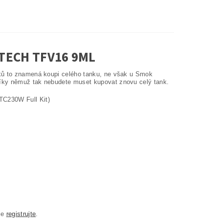
TECH TFV16 9ML
nků to znamená koupi celého tanku, ne však u Smok
díky němuž tak nebudete muset kupovat znovu celý tank.
TC230W Full Kit)
se
registrujte
.