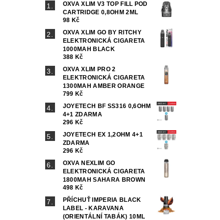
OXVA XLIM V3 TOP FILL POD
CARTRIDGE 0,8OHM 2ML
98 Kč
OXVA XLIM GO BY RITCHY
ELEKTRONICKÁ CIGARETA
1000MAH BLACK
388 Kč
OXVA XLIM PRO 2
ELEKTRONICKÁ CIGARETA
1300MAH AMBER ORANGE
799 Kč
JOYETECH BF SS316 0,6OHM
4+1 ZDARMA
296 Kč
JOYETECH EX 1,2OHM 4+1
ZDARMA
296 Kč
OXVA NEXLIM GO
ELEKTRONICKÁ CIGARETA
1800MAH SAHARA BROWN
498 Kč
PŘÍCHUŤ IMPERIA BLACK
LABEL - KARAVANA
(ORIENTÁLNÍ TABÁK) 10ML