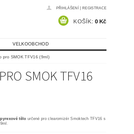
|
PŘIHLÁŠENÍ
REGISTRACE
KOŠÍK:
0 Kč
VELKOOBCHOD
lo pro SMOK TFV16 (9ml)
 PRO SMOK TFV16
pyrexové tělo
určené pro clearomizér Smoktech TFV16 s
 9ml.