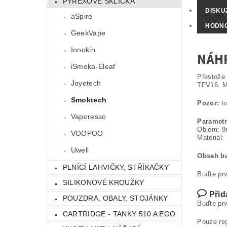
PYREXOVÉ SKLÍČKA
DISKU
aSpire
HODN
GeekVape
Innokin
NÁHR
iSmoka-Eleaf
Přestože 
Joyetech
TFV16. Má
Smoktech
Pozor:
to
Vaporesso
Parametr
Objem: 9
VOOPOO
Materiál:
Uwell
Obsah ba
PLNÍCÍ LAHVIČKY, STŘÍKAČKY
Buďte prv
SILIKONOVÉ KROUŽKY
Přid
POUZDRA, OBALY, STOJÁNKY
Buďte prv
CARTRIDGE - TANKY 510 A EGO
Pouze re