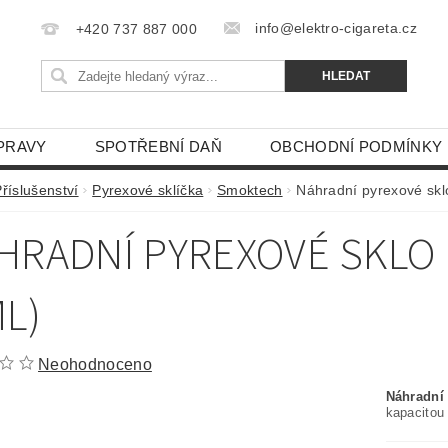
info@elektro-cigareta.cz
+420 737 887 000
PRAVY
SPOTŘEBNÍ DAŇ
OBCHODNÍ PODMÍNKY
říslušenství
Pyrexové sklíčka
Smoktech
Náhradní pyrexové sk
HRADNÍ PYREXOVÉ SKLO
ML)
Neohodnoceno
Náhradní 
kapacitou