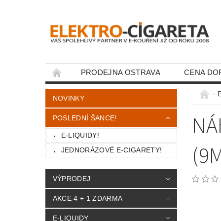
PRODEJNA OSTRAVA
CENA DO
KONTAKTY
P
NOVINKY
NÁ
POSLEDNÍ ŠANCE!
E-LIQUIDY!
(9
JEDNORÁZOVÉ E-CIGARETY!
VÝPRODEJ
AKCE 4 + 1 ZDARMA
E-LIQUIDY