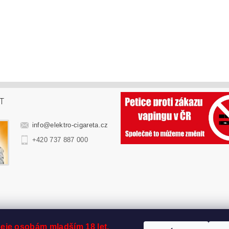
T
info
@
elektro-cigareta.cz
+420 737 887 000
eje osobám mladším 18 let.