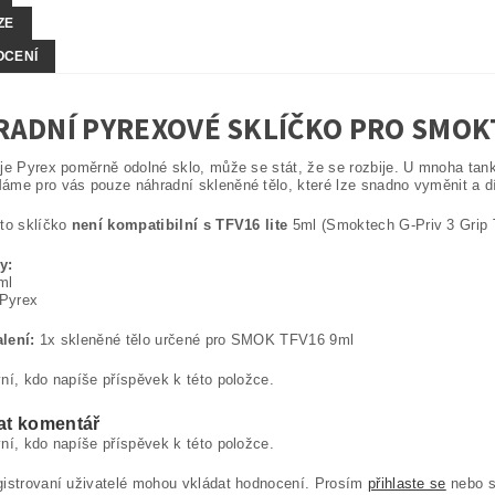
ZE
OCENÍ
ADNÍ PYREXOVÉ SKLÍČKO PRO SMOK
je Pyrex poměrně odolné sklo, může se stát, že se rozbije. U mnoha ta
me pro vás pouze náhradní skleněné tělo, které lze snadno vyměnit a 
to sklíčko
není kompatibilní s TFV16 lite
5ml (Smoktech G-Priv 3 Grip 
y:
ml
 Pyrex
lení:
1x skleněné tělo určené pro SMOK TFV16 9ml
ní, kdo napíše příspěvek k této položce.
at komentář
ní, kdo napíše příspěvek k této položce.
gistrovaní uživatelé mohou vkládat hodnocení. Prosím
přihlaste se
nebo 