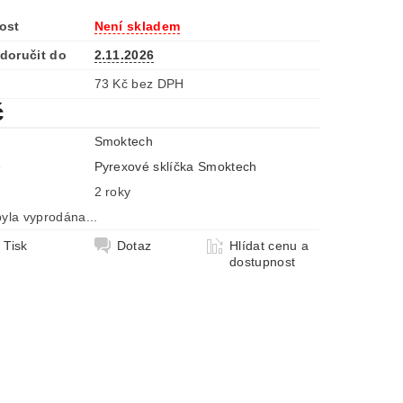
ost
Není skladem
doručit do
2.11.2026
73 Kč bez DPH
č
Smoktech
e
Pyrexové sklíčka Smoktech
2 roky
yla vyprodána...
Tisk
Dotaz
Hlídat cenu a
dostupnost