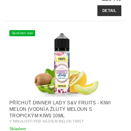
DETAIL
Spotřební daň
PŘÍCHUŤ DINNER LADY S&V FRUITS - KIWI
MELON (VODNÍ A ŽLUTÝ MELOUN S
TROPICKÝM KIWI) 10ML
V MINULOSTI POD NÁZVEM MELON TWIST
Skladem