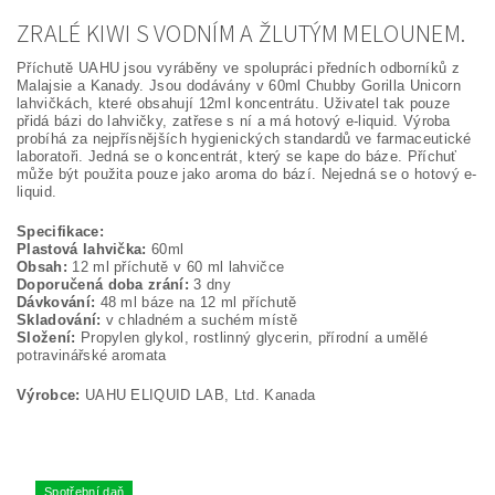
ZRALÉ KIWI S VODNÍM A ŽLUTÝM MELOUNEM.
Příchutě UAHU jsou vyráběny ve spolupráci předních odborníků z
Malajsie a Kanady. Jsou dodávány v 60ml Chubby Gorilla Unicorn
lahvičkách, které obsahují 12ml koncentrátu. Uživatel tak pouze
přidá bázi do lahvičky, zatřese s ní a má hotový e-liquid. Výroba
probíhá za nejpřísnějších hygienických standardů ve farmaceutické
laboratoři. Jedná se o koncentrát, který se kape do báze. Příchuť
může být použita pouze jako aroma do bází. Nejedná se o hotový e-
liquid.
Specifikace:
Plastová lahvička:
60ml
Obsah:
12 ml příchutě v 60 ml lahvičce
Doporučená doba zrání:
3 dny
Dávkování:
48 ml báze na 12 ml příchutě
Skladování:
v chladném a suchém místě
Složení:
Propylen glykol, rostlinný glycerin, přírodní a umělé
potravinářské aromata
Výrobce:
UAHU ELIQUID LAB, Ltd. Kanada
Spotřební daň