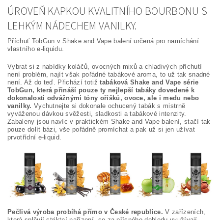
ÚROVEŇ KAPKOU KVALITNÍHO BOURBONU S
LEHKÝM NÁDECHEM VANILKY.
Příchuť TobGun v Shake and Vape balení určená pro namíchání
vlastního e-liquidu.
Vybrat si z nabídky koláčů, ovocných mixů a chladivých příchutí
není problém, najít však pořádné tabákové aroma, to už tak snadné
není. Až do teď. Přichází totiž
tabáková Shake and Vape série
TobGun, která přináší pouze ty nejlepší tabáky dovedené k
dokonalosti odvážnými tóny oříšků, ovoce, ale i medu nebo
vanilky.
Vychutnejte si dokonale ochucený tabák s mistrně
vyváženou dávkou svěžesti, sladkosti a tabákové intenzity.
Zabaleny jsou navíc v praktickém Shake and Vape balení, stačí tak
pouze dolít bázi, vše pořádně promíchat a pak už si jen užívat
prvotřídní e-liquid.
Pečlivá výroba probíhá přímo v České republice.
V zařízeních,
která splňují striktní nařízení, se za přísného dohledu využívají