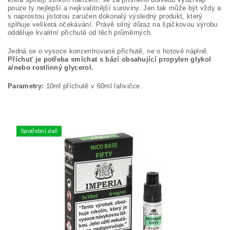
pouze ty nejlepší a nejkvalitnější suroviny. Jen tak může být vždy a
s naprostou jistotou zaručen dokonalý výsledný produkt, který
splňuje veškerá očekávání. Právě silný důraz na špičkovou výrobu
odděluje kvalitní příchutě od těch průměrných.
Jedná se o vysoce koncentrované příchutě, ne o hotové náplně.
Příchuť je potřeba smíchat s bází obsahující propylen glykol
a/nebo rostlinný glycerol.
Parametry:
10ml příchutě v 60ml lahvičce.
Spotřební daň