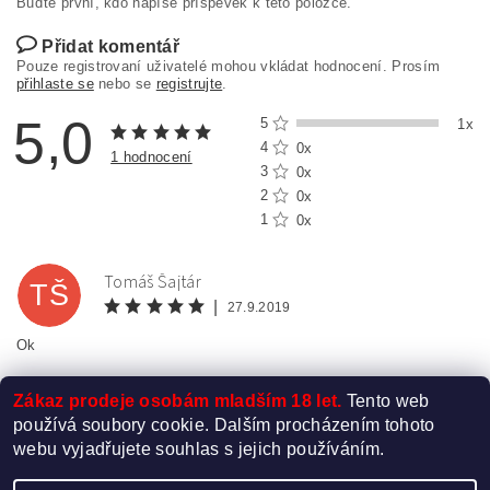
Buďte první, kdo napíše příspěvek k této položce.
Přidat komentář
Pouze registrovaní uživatelé mohou vkládat hodnocení. Prosím
přihlaste se
nebo se
registrujte
.
5,0
5
1x
4
0x
1 hodnocení
3
0x
2
0x
1
0x
Tomáš Šajtár
TŠ
|
27.9.2019
Ok
Zákaz prodeje osobám mladším 18 let.
Tento web
používá soubory cookie. Dalším procházením tohoto
webu vyjadřujete souhlas s jejich používáním.