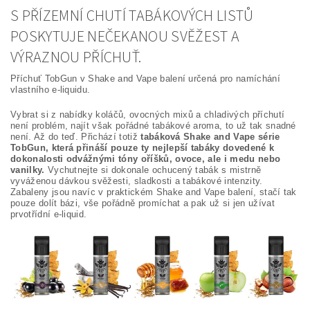
S PŘÍZEMNÍ CHUTÍ TABÁKOVÝCH LISTŮ
POSKYTUJE NEČEKANOU SVĚŽEST A
VÝRAZNOU PŘÍCHUŤ.
Příchuť TobGun v Shake and Vape balení určená pro namíchání
vlastního e-liquidu.
Vybrat si z nabídky koláčů, ovocných mixů a chladivých příchutí
není problém, najít však pořádné tabákové aroma, to už tak snadné
není. Až do teď. Přichází totiž
tabáková Shake and Vape série
TobGun, která přináší pouze ty nejlepší tabáky dovedené k
dokonalosti odvážnými tóny oříšků, ovoce, ale i medu nebo
vanilky.
Vychutnejte si dokonale ochucený tabák s mistrně
vyváženou dávkou svěžesti, sladkosti a tabákové intenzity.
Zabaleny jsou navíc v praktickém Shake and Vape balení, stačí tak
pouze dolít bázi, vše pořádně promíchat a pak už si jen užívat
prvotřídní e-liquid.