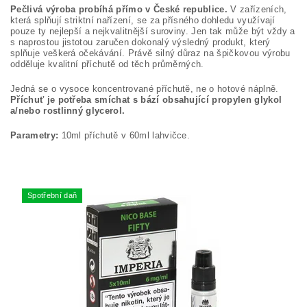
Pečlivá výroba probíhá přímo v České republice.
V zařízeních,
která splňují striktní nařízení, se za přísného dohledu využívají
pouze ty nejlepší a nejkvalitnější suroviny. Jen tak může být vždy a
s naprostou jistotou zaručen dokonalý výsledný produkt, který
splňuje veškerá očekávání. Právě silný důraz na špičkovou výrobu
odděluje kvalitní příchutě od těch průměrných.
Jedná se o vysoce koncentrované příchutě, ne o hotové náplně.
Příchuť je potřeba smíchat s bází obsahující propylen glykol
a/nebo rostlinný glycerol.
Parametry:
10ml příchutě v 60ml lahvičce.
Spotřební daň