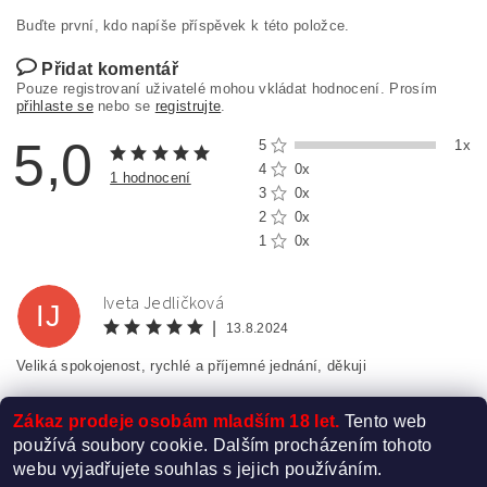
Buďte první, kdo napíše příspěvek k této položce.
Přidat komentář
Pouze registrovaní uživatelé mohou vkládat hodnocení. Prosím
přihlaste se
nebo se
registrujte
.
5,0
5
1x
4
0x
1 hodnocení
3
0x
2
0x
1
0x
Iveta Jedličková
IJ
|
13.8.2024
Veliká spokojenost, rychlé a příjemné jednání, děkuji
Zákaz prodeje osobám mladším 18 let.
Tento web
používá soubory cookie. Dalším procházením tohoto
webu vyjadřujete souhlas s jejich používáním.