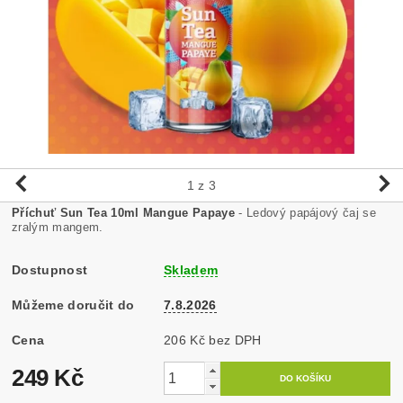
1
z 3
Příchuť Sun Tea 10ml Mangue Papaye
- Ledový papájový čaj se
zralým mangem.
Dostupnost
Skladem
Můžeme doručit do
7.8.2026
Cena
206 Kč bez DPH
249 Kč