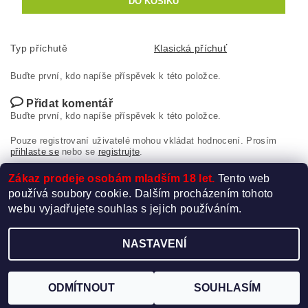
Typ příchutě
Klasická příchuť
Buďte první, kdo napíše příspěvek k této položce.
Přidat komentář
Buďte první, kdo napíše příspěvek k této položce.
Pouze registrovaní uživatelé mohou vkládat hodnocení. Prosím
přihlaste se
nebo se
registrujte
.
Zákaz prodeje osobám mladším 18 let.
Tento web
používá soubory cookie. Dalším procházením tohoto
webu vyjadřujete souhlas s jejich používáním.
NASTAVENÍ
Upravit nastavení cookies
2026 ©
Elektro-Cigareta.cz
, všechna práva vyhrazena
Vytvořil Shoptet
ODMÍTNOUT
SOUHLASÍM
Používáme
ověření věku Adulto