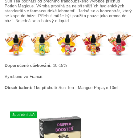
Sun Tea pochází od předního francouzského výrobce příchutí
Potion Magique. Výroba probíhá za nejpřísnějších hygienických
standardů ve farmaceutické laboratoři. Jedná se o koncentrát, který
se kape do báze. Příchuť může být použita pouze jako aroma do
bází. Nejedná se o hotový e-liquid.
Doporučené dávkování:
10-15%
Vyrobeno ve Francii.
Obsah balení:
1ks příchutě Sun Tea - Mangue Papaye 10ml
Spotřební daň