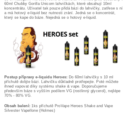
60ml Chubby Gorilla Unicorn lahvičkách, které obsahují 10ml
koncentrátu. Uživatel tak pouze přidá bázi do lahvičky, zatřese s ní
a má hotový e-liquid bez nutnosti zrání. Jedná se o koncentrát,
který se kape do báze. Nejedná se o hotový e-liquid.
Postup přípravy e-liquidu Heroes:
Do 60ml lahvičky s 10 ml
příchutě dolijte bázi. Lahvičku důkladně protřepejte. Poté můžete
ihned vapovat díky systému shake & vape. Doporučujeme
především báze s vyšším podílem VG (rostlinný glycerol), nejlépe
70% - 80% VG.
Obsah balení:
1ks příchutě ProVape Heroes Shake and Vape
Silvester Vapellone (Holmes)