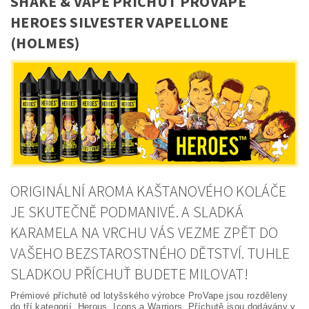
SHAKE & VAPE PŘÍCHUŤ PROVAPE
HEROES SILVESTER VAPELLONE
(HOLMES)
ORIGINÁLNÍ AROMA KAŠTANOVÉHO KOLÁČE
JE SKUTEČNĚ PODMANIVÉ. A SLADKÁ
KARAMELA NA VRCHU VÁS VEZME ZPĚT DO
VAŠEHO BEZSTAROSTNÉHO DĚTSTVÍ. TUHLE
SLADKOU PŘÍCHUŤ BUDETE MILOVAT!
Prémiové příchutě od lotyšského výrobce ProVape jsou rozděleny
do tří kategorií. Herous, Icons a Warriors. Příchutě jsou dodávány v