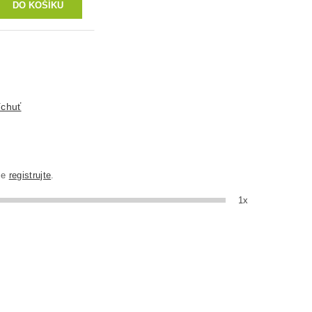
íchuť
se
registrujte
.
1x