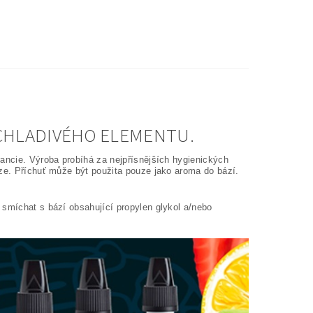
CHLADIVÉHO ELEMENTU.
rancie. Výroba probíhá za nejpřísnějších hygienických
áze. Příchuť může být použita pouze jako aroma do bází.
 smíchat s bází obsahující propylen glykol a/nebo