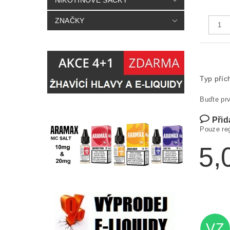
NIKOTINOVÉ SÁČKY
ZNAČKY
Typ příc
Buďte prv
Přid
Pouze re
5,
VZ