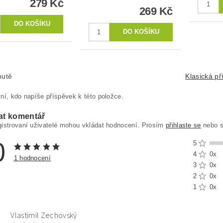
279 Kč
269 Kč
hutě
Klasická př
ní, kdo napíše příspěvek k této položce.
at komentář
gistrovaní uživatelé mohou vkládat hodnocení. Prosím
přihlaste se
nebo 
0
5
4
0x
1 hodnocení
3
0x
2
0x
1
0x
Vlastimil Zechovský