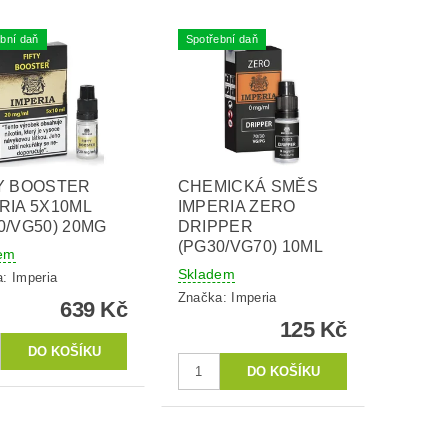
bní daň
Spotřební daň
Y BOOSTER
CHEMICKÁ SMĚS
RIA 5X10ML
IMPERIA ZERO
0/VG50) 20MG
DRIPPER
(PG30/VG70) 10ML
em
Skladem
a:
Imperia
Značka:
Imperia
639 Kč
125 Kč