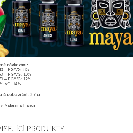
né dávkování:
30 – PG/VG: 8%
50 – PG/VG: 10%
70 – PG/VG: 12%
0% VG: 14%
ná doba zrání:
3-7 dní
v Malajsii a Francii.
ISEJÍCÍ PRODUKTY