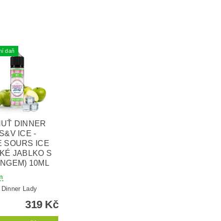
ní daň
HUŤ DINNER
S&V ICE -
 SOURS ICE
KÉ JABLKO S
NGEM) 10ML
m
:
Dinner Lady
319 Kč