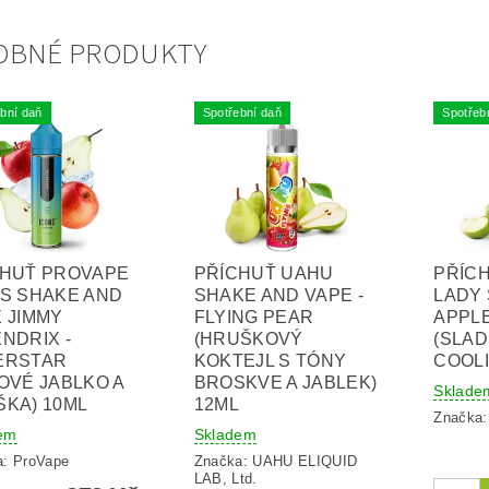
OBNÉ PRODUKTY
bní daň
Spotřební daň
Spotřeb
CHUŤ PROVAPE
PŘÍCHUŤ UAHU
PŘÍC
S SHAKE AND
SHAKE AND VAPE -
LADY 
 JIMMY
FLYING PEAR
APPLE
NDRIX -
(HRUŠKOVÝ
(SLAD
ERSTAR
KOKTEJL S TÓNY
COOLI
OVÉ JABLKO A
BROSKVE A JABLEK)
Sklade
KA) 10ML
12ML
Značka
em
Skladem
a:
ProVape
Značka:
UAHU ELIQUID
LAB, Ltd.