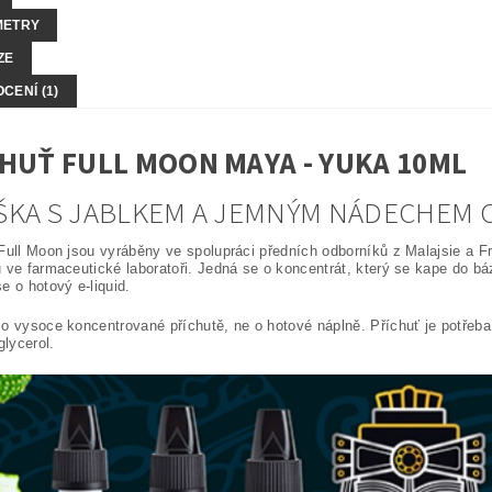
METRY
ZE
CENÍ (1)
HUŤ FULL MOON MAYA - YUKA 10ML
KA S JABLKEM A JEMNÝM NÁDECHEM 
Full Moon jsou vyráběny ve spolupráci předních odborníků z Malajsie a F
 ve farmaceutické laboratoři. Jedná se o koncentrát, který se kape do b
e o hotový e-liquid.
o vysoce koncentrované příchutě, ne o hotové náplně. Příchuť je potřeba
glycerol.