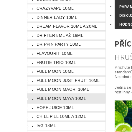
PARA
CRAZYVAPE 10ML
DISKU
DINNER LADY 10ML
HODNO
DREAM FLAVOR 10ML A 20ML
DRIFTER 5ML AŽ 16ML
PŘÍC
DRIPPIN PARTY 10ML
FLAVOURIT 10ML
HRUŠ
FRUTIE TRIO 10ML
Příchutě 
FULL MOON 10ML
standardů
Nejedná s
FULL MOON JUST FRUIT 10ML
Jedná se 
FULL MOON MAORI 10ML
rostlinný 
FULL MOON MAYA 10ML
HOPE JUICE 10ML
CHILL PILL 10ML A 12ML
IVG 18ML