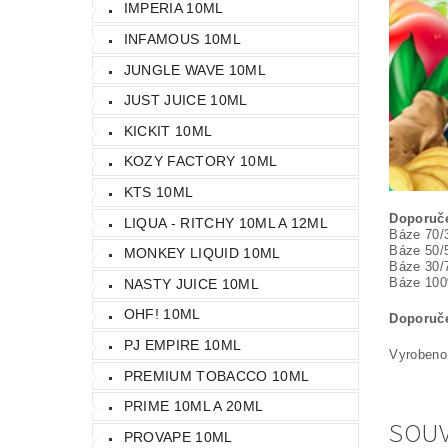
IMPERIA 10ML
INFAMOUS 10ML
JUNGLE WAVE 10ML
JUST JUICE 10ML
KICKIT 10ML
KOZY FACTORY 10ML
KTS 10ML
Doporuče
LIQUA - RITCHY 10ML A 12ML
Báze 70/
Báze 50/
MONKEY LIQUID 10ML
Báze 30/
Báze 10
NASTY JUICE 10ML
OHF! 10ML
Doporuče
PJ EMPIRE 10ML
Vyrobeno 
PREMIUM TOBACCO 10ML
PRIME 10ML A 20ML
SOUV
PROVAPE 10ML