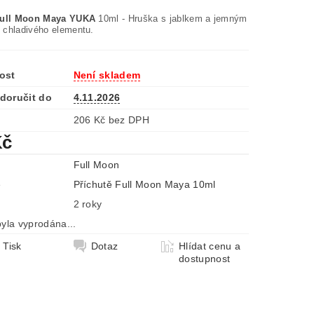
Full Moon Maya YUKA
10ml - Hruška s jablkem a jemným
chladivého elementu.
ost
Není skladem
doručit do
4.11.2026
206 Kč bez DPH
Kč
Full Moon
e
Příchutě Full Moon Maya 10ml
2 roky
yla vyprodána...
Tisk
Dotaz
Hlídat cenu a
dostupnost