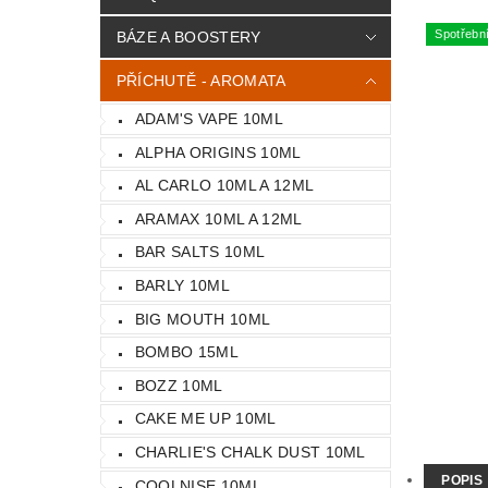
Spotřebn
BÁZE A BOOSTERY
PŘÍCHUTĚ - AROMATA
ADAM'S VAPE 10ML
ALPHA ORIGINS 10ML
AL CARLO 10ML A 12ML
ARAMAX 10ML A 12ML
BAR SALTS 10ML
BARLY 10ML
BIG MOUTH 10ML
BOMBO 15ML
BOZZ 10ML
CAKE ME UP 10ML
CHARLIE'S CHALK DUST 10ML
POPIS
COOLNISE 10ML