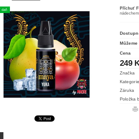
Příchuť 
í daň
nádechem 
Dostupn
Můžeme 
Cena
249 
Značka
Kategori
Záruka
Položka b