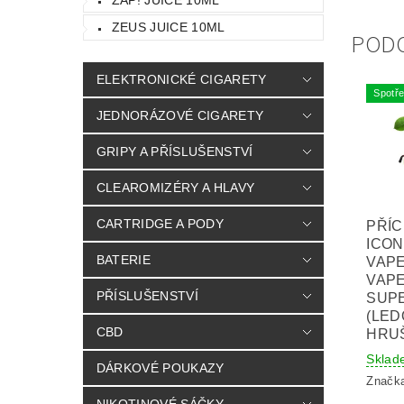
ZEUS JUICE 10ML
POD
ELEKTRONICKÉ CIGARETY
Spotře
JEDNORÁZOVÉ CIGARETY
GRIPY A PŘÍSLUŠENSTVÍ
CLEAROMIZÉRY A HLAVY
CARTRIDGE A PODY
PŘÍ
ICON
BATERIE
VAPE
VAPE
PŘÍSLUŠENSTVÍ
SUP
(LED
CBD
HRUŠ
Sklad
DÁRKOVÉ POUKAZY
Značk