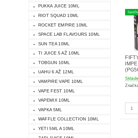
PUKKA JUICE 10ML
Spotře
RIOT SQUAD 10ML
ROCKET EMPIRE 10ML
SPACE LAB FLAVOURS 10ML
SUN TEA 10ML
TI JUICE 5 AŽ 10ML
FIFT
TOBGUN 10ML
IMPE
(PG5
UAHU 6 AŽ 12ML
Sklad
VAMPIRE VAPE 10ML
Značk
VAPE FEST 10ML
VAPEMIX 10ML
VAPKA 5ML
WAFFLE COLLECTION 10ML
YETI 5ML A 10ML
ZAP! JUICE 10ML