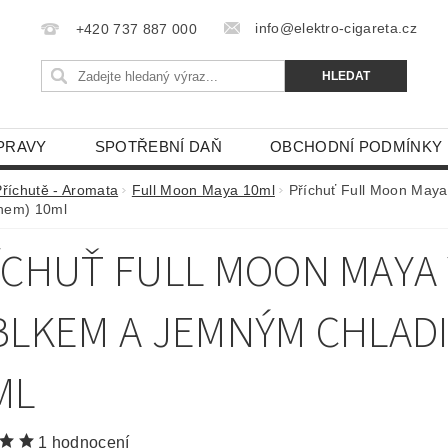
info@elektro-cigareta.cz
+420 737 887 000
PRAVY
SPOTŘEBNÍ DAŇ
OBCHODNÍ PODMÍNKY
Příchutě - Aromata
Full Moon Maya 10ml
Příchuť Full Moon Maya
hem) 10ml
ÍCHUŤ FULL MOON MAYA 
BLKEM A JEMNÝM CHLAD
ML
1 hodnocení