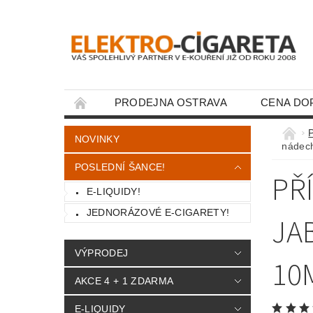
PRODEJNA OSTRAVA
CENA DO
KONTAKTY
NOVINKY
nádec
POSLEDNÍ ŠANCE!
PŘ
E-LIQUIDY!
JEDNORÁZOVÉ E-CIGARETY!
JA
VÝPRODEJ
10
AKCE 4 + 1 ZDARMA
E-LIQUIDY