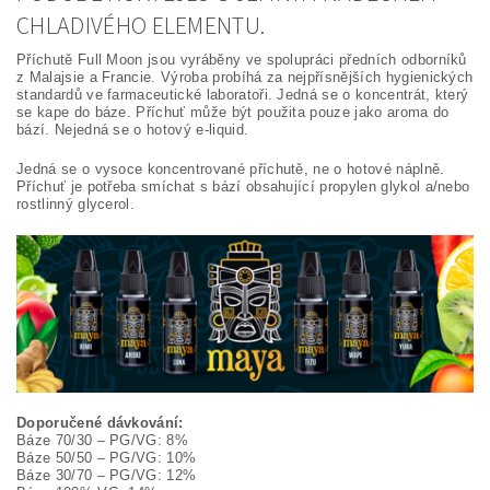
CHLADIVÉHO ELEMENTU.
Příchutě Full Moon jsou vyráběny ve spolupráci předních odborníků
z Malajsie a Francie. Výroba probíhá za nejpřísnějších hygienických
standardů ve farmaceutické laboratoři. Jedná se o koncentrát, který
se kape do báze. Příchuť může být použita pouze jako aroma do
bází. Nejedná se o hotový e-liquid.
Jedná se o vysoce koncentrované příchutě, ne o hotové náplně.
Příchuť je potřeba smíchat s bází obsahující propylen glykol a/nebo
rostlinný glycerol.
Doporučené dávkování:
Báze 70/30 – PG/VG: 8%
Báze 50/50 – PG/VG: 10%
Báze 30/70 – PG/VG: 12%