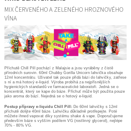
MIX ČERVENÉHO A ZELENÉHO HROZNOVÉHO
VÍNA
Příchutě Chill Pill pochází z Malajsie a jsou vyráběny z čistě
přírodních surovin. 60ml Chubby Gorilla Unicorn lahvička obsahuje
12ml koncentrátu. Uživatel tak pouze přidá bázi do lahvičky, zatřese
s ní a má hotový e-liquid. Výroba probíhá za nejpřísnějších
hygienických standardů ve farmaceutické laboratoři. Jedná se o
koncentrát, který se kape do báze. Příchuť může být použita pouze
jako aroma do bází. Nejedná se o hotový e-liquid.
Postup přípravy e-liquidu Chill Pill:
Do 60ml lahvičky s 12ml
příchutě dolijte 40ml báze. Lahvičku důkladně protřepejte. Poté
můžete ihned vapovat díky systému shake & vape. Doporučujeme
především báze s vyšším podílem VG (rostlinný glycerol), nejlépe
70% - 80% VG.