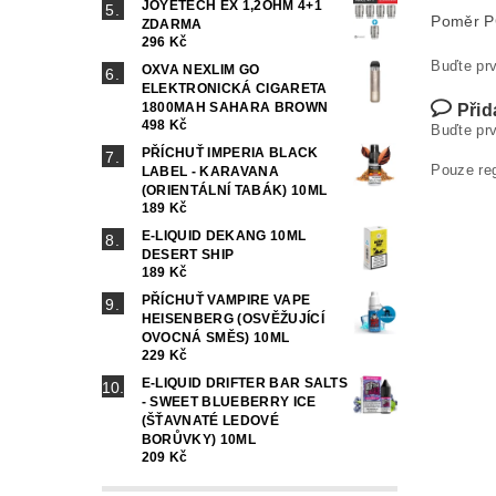
JOYETECH EX 1,2OHM 4+1
Poměr 
ZDARMA
296 Kč
Buďte prv
OXVA NEXLIM GO
ELEKTRONICKÁ CIGARETA
1800MAH SAHARA BROWN
Přid
498 Kč
Buďte prv
PŘÍCHUŤ IMPERIA BLACK
Pouze re
LABEL - KARAVANA
(ORIENTÁLNÍ TABÁK) 10ML
189 Kč
E-LIQUID DEKANG 10ML
DESERT SHIP
189 Kč
PŘÍCHUŤ VAMPIRE VAPE
HEISENBERG (OSVĚŽUJÍCÍ
OVOCNÁ SMĚS) 10ML
229 Kč
E-LIQUID DRIFTER BAR SALTS
- SWEET BLUEBERRY ICE
(ŠŤAVNATÉ LEDOVÉ
BORŮVKY) 10ML
209 Kč