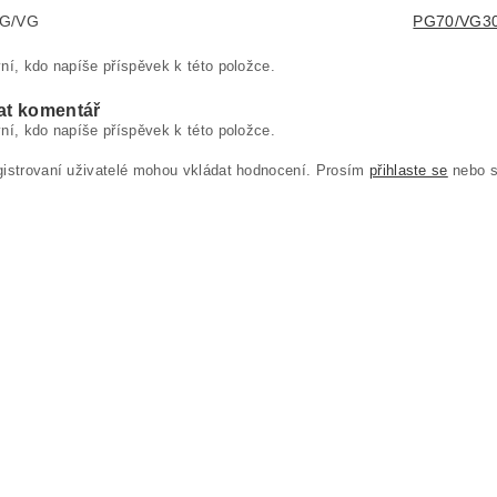
PG/VG
PG70/VG3
ní, kdo napíše příspěvek k této položce.
at komentář
ní, kdo napíše příspěvek k této položce.
gistrovaní uživatelé mohou vkládat hodnocení. Prosím
přihlaste se
nebo 