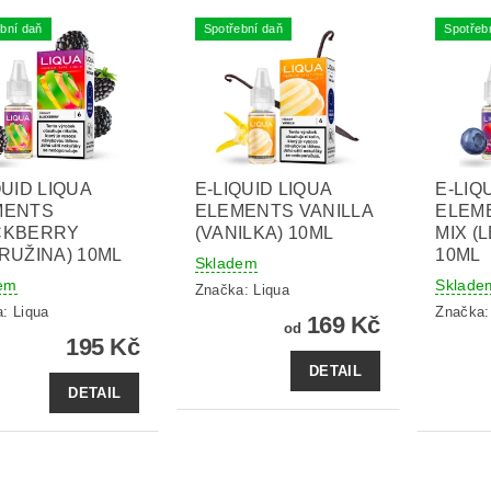
bní daň
Spotřební daň
Spotřeb
QUID LIQUA
E-LIQUID LIQUA
E-LIQ
MENTS
ELEMENTS VANILLA
ELEM
CKBERRY
(VANILKA) 10ML
MIX (
RUŽINA) 10ML
10ML
Skladem
em
Sklade
Značka:
Liqua
a:
Liqua
Značka
169 Kč
od
195 Kč
DETAIL
DETAIL