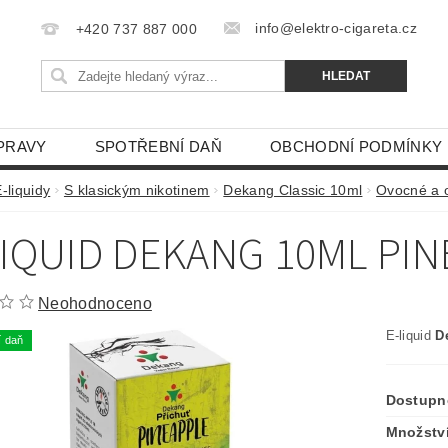
info@elektro-cigareta.cz
+420 737 887 000
PRAVY
SPOTŘEBNÍ DAŇ
OBCHODNÍ PODMÍNKY
-liquidy
S klasickým nikotinem
Dekang Classic 10ml
Ovocné a o
LIQUID DEKANG 10ML PI
Neohodnoceno
E-liquid
D
í daň
Dostupn
Množství