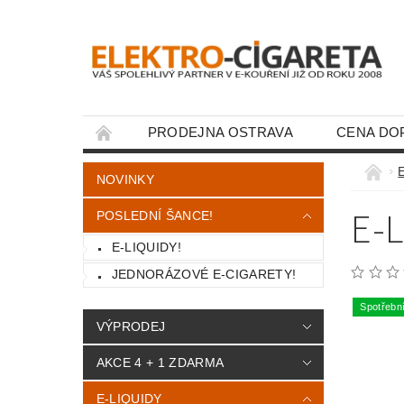
PRODEJNA OSTRAVA
CENA DO
KONTAKTY
E
NOVINKY
E-
POSLEDNÍ ŠANCE!
E-LIQUIDY!
JEDNORÁZOVÉ E-CIGARETY!
Spotřebn
VÝPRODEJ
AKCE 4 + 1 ZDARMA
E-LIQUIDY