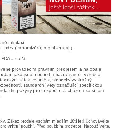
dné inhalaci.
u páry (cartomizérů, atomizéru aj.).
 FDA a další.
tanovené prováděcím právním předpisem a na obale
údaje jako jsou: obchodní název směsi, výrobce,
xických látek ve směsi, slepecký výstražný
zpečnosti, standardní věty označující specifickou
tandardní pokyny pro bezpečné zacházení se směsí
.
tky. Zákaz prodeje osobám mladším 18ti let! Uchovávejte
o vnitřní použití. Před použitím protřepte. Nepoužívejte,