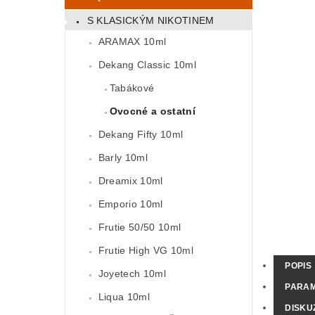
S KLASICKÝM NIKOTINEM
ARAMAX 10ml
Dekang Classic 10ml
Tabákové
Ovocné a ostatní
Dekang Fifty 10ml
Barly 10ml
Dreamix 10ml
Emporio 10ml
Frutie 50/50 10ml
Frutie High VG 10ml
POPIS
Joyetech 10ml
PARA
Liqua 10ml
DISKU