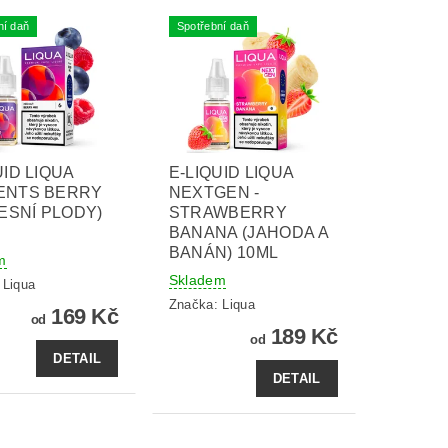
ní daň
Spotřební daň
UID LIQUA
E-LIQUID LIQUA
ENTS BERRY
NEXTGEN -
LESNÍ PLODY)
STRAWBERRY
BANANA (JAHODA A
BANÁN) 10ML
m
Skladem
:
Liqua
Značka:
Liqua
169 Kč
od
189 Kč
od
DETAIL
DETAIL