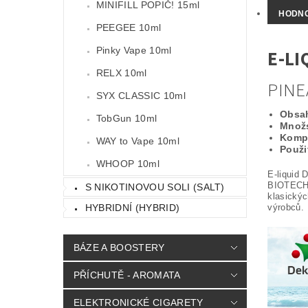
MINIFILL POPIČ! 15ml
HODN
PEEGEE 10ml
Pinky Vape 10ml
E-LI
RELX 10ml
PINE
SYX CLASSIC 10ml
Obsah
TobGun 10ml
Množs
Kompa
WAY to Vape 10ml
Použit
WHOOP 10ml
E-liquid
BIOTECHN
S NIKOTINOVOU SOLI (SALT)
klasickýc
výrobců. 
HYBRIDNÍ (HYBRID)
BÁZE A BOOSTERY
PŘÍCHUTĚ - AROMATA
ELEKTRONICKÉ CIGARETY