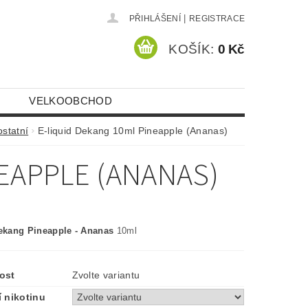
|
PŘIHLÁŠENÍ
REGISTRACE
KOŠÍK:
0 Kč
VELKOOBCHOD
statní
E-liquid Dekang 10ml Pineapple (Ananas)
NEAPPLE (ANANAS)
ekang Pineapple - Ananas
10ml
ost
Zvolte variantu
 nikotinu