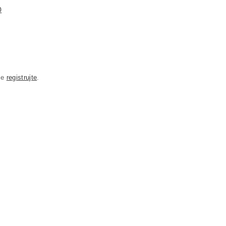
0
se
registrujte
.