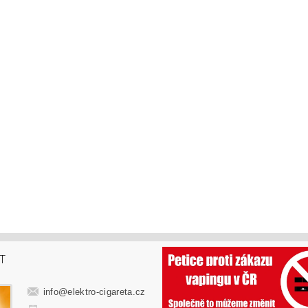
T
info
@
elektro-cigareta.cz