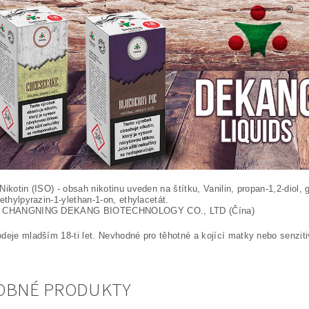
Nikotin (ISO) - obsah nikotinu uveden na štítku, Vanilin, propan-1,2-diol, 
methylpyrazin-1-ylethan-1-on, ethylacetát.
CHANGNING DEKANG BIOTECHNOLOGY CO., LTD (Čína)
deje mladším 18-ti let. Nevhodné pro těhotné a kojící matky nebo senzit
OBNÉ PRODUKTY