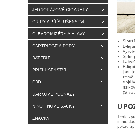
JEDNORÁZOVÉ CIGARETY
GRIPY A PŘÍSLUŠENSTVÍ
CLEAROMIZÉRY A HLAVY
Slouží
CARTRIDGE A PODY
E-liqu
Výro
Splňu
BATERIE
Lahvi
E-liqu
PŘÍSLUŠENSTVÍ
jsou 
země 
CBD
trojúh
rizik
(S-vět
DÁRKOVÉ POUKAZY
UPO
NIKOTINOVÉ SÁČKY
Tento výr
ZNAČKY
mimo dosa
pokud trpí