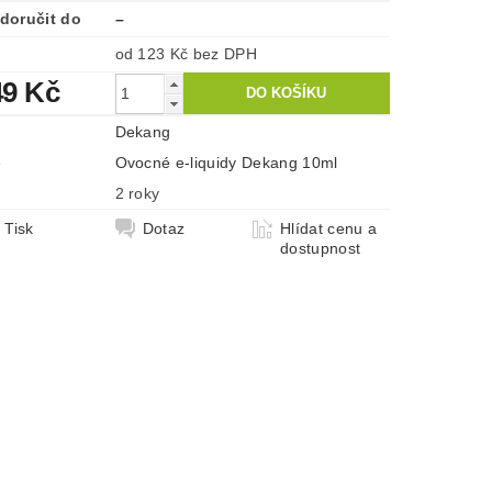
doručit do
–
od 123 Kč
bez DPH
49 Kč
Dekang
e
Ovocné e-liquidy Dekang 10ml
2 roky
Tisk
Dotaz
Hlídat cenu a
dostupnost