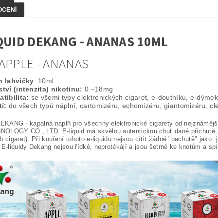
OCENÍ
QUID DEKANG - ANANAS 10ML
APPLE - ANANAS
 lahvičky
: 10ml
tví (intenzita) nikotinu:
0 –18mg
tibilita:
se všemi typy elektronických cigaret, e-doutníku, e-dýme
í:
do všech typů náplní, cartomizéru, echomizéru, giantomizéru, c
 DEKANG - kapalná náplň pro všechny elektronické cigarety od nejznám
OLOGY CO., LTD. E-liquid má skvělou autentickou chuť dané příchutě, v
h cigaret). Při kouření tohoto e-liquidu nejsou cítit žádné "pachutě" jako 
E-liquidy Dekang nejsou řídké, neprotékájí a jsou šetrné ke knotům a spi