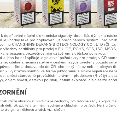
 k doplňování náplní elektronické cigarety, doutníků, dýmek a násle
id je vhodný také pro doplňování již předplněných systému pro tvorb
bcem je CHANGNING DEKANG BIOTECHNOLOGY CO., LTD (Čína).
je všechny certifikáty pro prodej v EU: CE, ROHS, SGS, ISO, MSDS,
čka je osazena bezpečnostním uzávěrem s dětskou pojistkou.
id a jeho balení splňuje legislativní požadavky pro prodej v ČR s
jasně, čitelně a nesmazatelně v českém jazyce uvedeny požadované 
původu, firma dodavatele do ČR, chemický název nebezpečných či to
elník, výstražný symbol ve formě piktogramu a slovní vyjádření nebe
ovost směsi stanovené prováděcím právním předpisem (R-věty) a s
y), objem směsi, dětskou pojistku, datum expirace, číslo šarže apod
ZORNĚNÍ
obek může obsahovat nikotin a je nevhodný pro těhotné ženy a kojící ma
h dětí. Skladujte v temném, suchém a chladném prostředí. Není určeno pr
te alergii na některou z látek viz. složení.