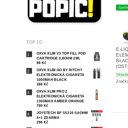
Spotře
TOP 10
E-LI
OXVA XLIM V3 TOP FILL POD
ELE
CARTRIDGE 0,8OHM 2ML
BLA
98 Kč
(OST
OXVA XLIM GO BY RITCHY
Sklad
ELEKTRONICKÁ CIGARETA
1000MAH BLACK
Značk
388 Kč
OXVA XLIM PRO 2
ELEKTRONICKÁ CIGARETA
1300MAH AMBER ORANGE
799 Kč
JOYETECH BF SS316 0,6OHM
4+1 ZDARMA
296 Kč